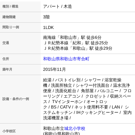
アパート / 木造
種別 / 構造
3階
建物階建
1LDK
間取り一例
南海線「和歌山市」駅 徒歩6分
ＪＲ紀勢本線「紀和」駅 徒歩25分
交通
ＪＲ紀勢本線「和歌山」駅 徒歩29分
和歌山県和歌山市寄合町
住所
2015年11月
築年月
給湯 / バストイレ別 / シャワー / 浴室乾燥
機 / 洗面所独立 / シャワー付洗面台 / 温水洗浄
便座 / 洗面化粧台 / 角部屋 / バルコニー / フロ
ーリング / エアコン / クロゼット / 収納スペー
設備・条件の一例
ス / TVインターホン / オートロッ
ク / BS / CATV / ネット使用料不要 / LAN / シ
ステムキッチン / IHクッキングヒーター / 室内
洗濯機置き場 /
和歌山市立
城北小学校
小学校区
(和歌山県和歌山市)