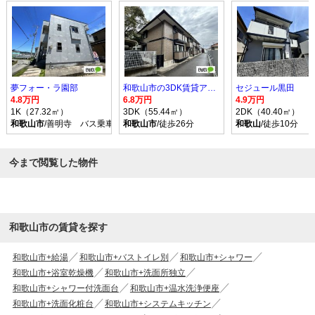
夢フォー・ラ園部
和歌山市の3DK賃貸アパート
セジュール黒田
4.8万円
6.8万円
4.9万円
1K（27.32㎡）
3DK（55.44㎡）
2DK（40.40㎡）
和歌山市
/善明寺 バス乗車時間12分 停歩6分
和歌山市
/徒歩26分
和歌山
/徒歩10分
今まで閲覧した物件
和歌山市の賃貸を探す
和歌山市+給湯
和歌山市+バストイレ別
和歌山市+シャワー
和歌山市+浴室乾燥機
和歌山市+洗面所独立
和歌山市+シャワー付洗面台
和歌山市+温水洗浄便座
和歌山市+洗面化粧台
和歌山市+システムキッチン