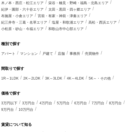
木ノ本・西庄・松江エリア
栄谷・楠見・野崎・福島・北島エリア
紀伊・園部・六十谷エリア
太田・黒田・四ヶ郷エリア
布施屋・小倉エリア
宮前・有家・神前・津秦エリア
紀三井寺・三葛・名草エリア
塩屋・和歌浦エリア
高松・西浜エリア
小松原・砂山・今福エリア
和歌山市中心部エリア
種別で探す
アパート
マンション
戸建て
店舗
事務所
売買物件
間取りで探す
1R～1LDK
2K～2LDK
3K～3LDK
4K～4LDK
5K～・その他
価格で探す
3万円以下
3万円台
4万円台
5万円台
6万円台
7万円台
8万円台
9万円台
10万円台
賃貸について知る