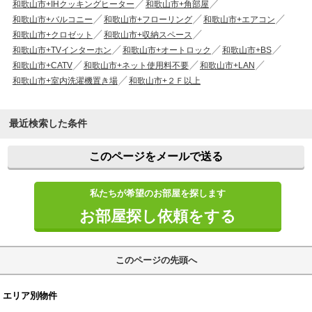
和歌山市+IHクッキングヒーター
和歌山市+角部屋
和歌山市+バルコニー
和歌山市+フローリング
和歌山市+エアコン
和歌山市+クロゼット
和歌山市+収納スペース
和歌山市+TVインターホン
和歌山市+オートロック
和歌山市+BS
和歌山市+CATV
和歌山市+ネット使用料不要
和歌山市+LAN
和歌山市+室内洗濯機置き場
和歌山市+２Ｆ以上
最近検索した条件
このページをメールで送る
私たちが希望のお部屋を探します
お部屋探し依頼をする
このページの先頭へ
エリア別物件