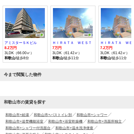
アミスターＳＫビル
ＨＩＲＡＴＡ ＷＥＳＴ
ＨＩＲＡＴＡ ＷＥ
8.2万円
7万円
7.2万円
3LDK（66.00㎡）
3LDK（61.42㎡）
3LDK（61.42㎡）
和歌山
/徒歩8分
和歌山
/徒歩11分
和歌山
/徒歩11分
今まで閲覧した物件
和歌山市の賃貸を探す
和歌山市+給湯
和歌山市+バストイレ別
和歌山市+シャワー
和歌山市+追焚機能浴室
和歌山市+浴室乾燥機
和歌山市+洗面所独立
和歌山市+シャワー付洗面台
和歌山市+温水洗浄便座