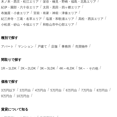
木ノ本・西庄・松江エリア
栄谷・楠見・野崎・福島・北島エリア
紀伊・園部・六十谷エリア
太田・黒田・四ヶ郷エリア
布施屋・小倉エリア
宮前・有家・神前・津秦エリア
紀三井寺・三葛・名草エリア
塩屋・和歌浦エリア
高松・西浜エリア
小松原・砂山・今福エリア
和歌山市中心部エリア
種別で探す
アパート
マンション
戸建て
店舗
事務所
売買物件
間取りで探す
1R～1LDK
2K～2LDK
3K～3LDK
4K～4LDK
5K～・その他
価格で探す
3万円以下
3万円台
4万円台
5万円台
6万円台
7万円台
8万円台
9万円台
10万円台
賃貸について知る