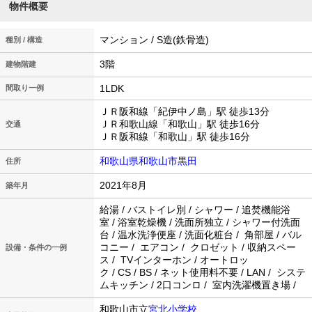
物件概要
マンション / S造(鉄骨造)
種別 / 構造
3階
建物階建
1LDK
間取り一例
ＪＲ阪和線「紀伊中ノ島」駅 徒歩13分
ＪＲ和歌山線「和歌山」駅 徒歩16分
交通
ＪＲ阪和線「和歌山」駅 徒歩16分
和歌山県和歌山市黒田
住所
2021年8月
築年月
給湯 / バストイレ別 / シャワー / 追焚機能浴
室 / 浴室乾燥機 / 洗面所独立 / シャワー付洗面
台 / 温水洗浄便座 / 洗面化粧台 / 角部屋 / バル
コニー / エアコン / クロゼット / 収納スペー
設備・条件の一例
ス / TVインターホン / オートロッ
ク / CS / BS / ネット使用料不要 / LAN / システ
ムキッチン / 2口コンロ / 室内洗濯機置き場 /
和歌山市立
宮北小学校