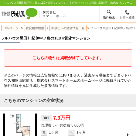
フルハウス黒田Ⅱ 紀伊中ノ島の1LDK賃貸マンション！｜ピタットハウス和歌山駅前店 株式会社スマートホーム
物件検索
お店へ連絡
TOPページ
賃貸物件検索
和歌山市の賃貸情報一覧
フルハウス黒田Ⅱ 紀伊中ノ島の1
フルハウス黒田Ⅱ
紀伊中ノ島の1LDK賃貸マンション
こちらの物件は掲載が終了しています。
※このページの情報は広告情報ではありません。過去から現在までピタットハ
ウス和歌山駅前店 株式会社スマートホームのホームぺージに掲載されていた
物件情報を元に生成した参考情報です。
こちらのマンションの空室状況
7.3万円
301
-
5,000円
1ヶ月
1ヶ月
敷
礼