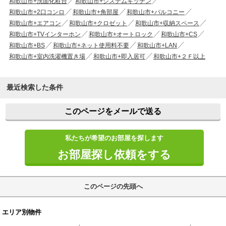
和歌山市+洗面化粧台
和歌山市+システムキッチン
和歌山市+2口コンロ
和歌山市+角部屋
和歌山市+バルコニー
和歌山市+エアコン
和歌山市+クロゼット
和歌山市+収納スペース
和歌山市+TVインターホン
和歌山市+オートロック
和歌山市+CS
和歌山市+BS
和歌山市+ネット使用料不要
和歌山市+LAN
和歌山市+室内洗濯機置き場
和歌山市+即入居可
和歌山市+２Ｆ以上
最近検索した条件
このページをメールで送る
私たちが希望のお部屋を探します
お部屋探し依頼をする
このページの先頭へ
エリア別物件