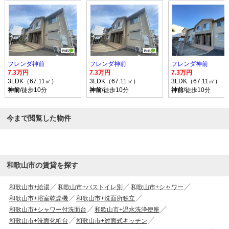
フレンダ神前
フレンダ神前
フレンダ神前
7.3万円
7.3万円
7.3万円
3LDK（67.11㎡）
3LDK（67.11㎡）
3LDK（67.11㎡）
神前
/徒歩10分
神前
/徒歩10分
神前
/徒歩10分
今まで閲覧した物件
和歌山市の賃貸を探す
和歌山市+給湯
和歌山市+バストイレ別
和歌山市+シャワー
和歌山市+浴室乾燥機
和歌山市+洗面所独立
和歌山市+シャワー付洗面台
和歌山市+温水洗浄便座
和歌山市+洗面化粧台
和歌山市+対面式キッチン