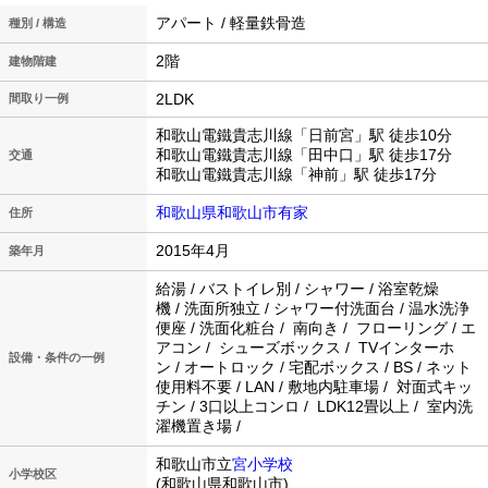
アパート / 軽量鉄骨造
種別 / 構造
2階
建物階建
2LDK
間取り一例
和歌山電鐵貴志川線「日前宮」駅 徒歩10分
和歌山電鐵貴志川線「田中口」駅 徒歩17分
交通
和歌山電鐵貴志川線「神前」駅 徒歩17分
和歌山県和歌山市有家
住所
2015年4月
築年月
給湯 / バストイレ別 / シャワー / 浴室乾燥
機 / 洗面所独立 / シャワー付洗面台 / 温水洗浄
便座 / 洗面化粧台 / 南向き / フローリング / エ
アコン / シューズボックス / TVインターホ
設備・条件の一例
ン / オートロック / 宅配ボックス / BS / ネット
使用料不要 / LAN / 敷地内駐車場 / 対面式キッ
チン / 3口以上コンロ / LDK12畳以上 / 室内洗
濯機置き場 /
和歌山市立
宮小学校
小学校区
(和歌山県和歌山市)