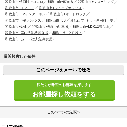
和歌山市+3口以上コンロ
和歌山市+南向き
和歌山市+フローリング
和歌山市+エアコン
和歌山市+シューズボックス
和歌山市+TVインターホン
和歌山市+オートロック
和歌山市+宅配ボックス
和歌山市+BS
和歌山市+ネット使用料不要
和歌山市+LAN
和歌山市+敷地内駐車場
和歌山市+LDK12畳以上
和歌山市+室内洗濯機置き場
和歌山市+２Ｆ以上
和歌山市+カード決済(初期費用)
最近検索した条件
このページをメールで送る
私たちが希望のお部屋を探します
お部屋探し依頼をする
このページの先頭へ
エリア別物件