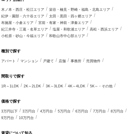
木ノ本・西庄・松江エリア
栄谷・楠見・野崎・福島・北島エリア
紀伊・園部・六十谷エリア
太田・黒田・四ヶ郷エリア
布施屋・小倉エリア
宮前・有家・神前・津秦エリア
紀三井寺・三葛・名草エリア
塩屋・和歌浦エリア
高松・西浜エリア
小松原・砂山・今福エリア
和歌山市中心部エリア
種別で探す
アパート
マンション
戸建て
店舗
事務所
売買物件
間取りで探す
1R～1LDK
2K～2LDK
3K～3LDK
4K～4LDK
5K～・その他
価格で探す
3万円以下
3万円台
4万円台
5万円台
6万円台
7万円台
8万円台
9万円台
10万円台
賃貸について知る