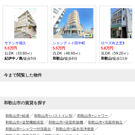
サテンサ堀久
シャンティイ田中町
ローズ向之芝Ⅱ
5.5万円
5.5万円
5.8万円
1LDK（33.60㎡）
2LDK（48.60㎡）
3LDK（59.20㎡）
紀伊中ノ島
/徒歩5分
和歌山
/徒歩6分
和歌山
/徒歩11分
今まで閲覧した物件
和歌山市の賃貸を探す
和歌山市+給湯
和歌山市+バストイレ別
和歌山市+シャワー
和歌山市+追焚機能浴室
和歌山市+浴室乾燥機
和歌山市+洗面所独立
和歌山市+シャワー付洗面台
和歌山市+温水洗浄便座