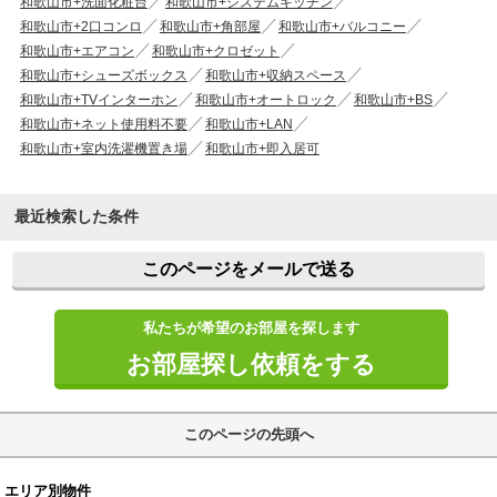
和歌山市+洗面化粧台
和歌山市+システムキッチン
和歌山市+2口コンロ
和歌山市+角部屋
和歌山市+バルコニー
和歌山市+エアコン
和歌山市+クロゼット
和歌山市+シューズボックス
和歌山市+収納スペース
和歌山市+TVインターホン
和歌山市+オートロック
和歌山市+BS
和歌山市+ネット使用料不要
和歌山市+LAN
和歌山市+室内洗濯機置き場
和歌山市+即入居可
最近検索した条件
このページをメールで送る
私たちが希望のお部屋を探します
お部屋探し依頼をする
このページの先頭へ
エリア別物件