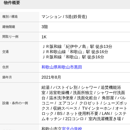
物件概要
マンション / S造(鉄骨造)
種別 / 構造
3階
建物階建
1K
間取り一例
ＪＲ阪和線「紀伊中ノ島」駅 徒歩13分
ＪＲ和歌山線「和歌山」駅 徒歩16分
交通
ＪＲ阪和線「和歌山」駅 徒歩16分
和歌山県和歌山市黒田
住所
2021年8月
築年月
給湯 / バストイレ別 / シャワー / 追焚機能浴
室 / 浴室乾燥機 / 洗面所独立 / シャワー付洗面
台 / 温水洗浄便座 / 洗面化粧台 / 角部屋 / バル
コニー / エアコン / クロゼット / シューズボッ
設備・条件の一例
クス / 収納スペース / TVインターホン / オート
ロック / BS / ネット使用料不要 / LAN / システ
ムキッチン / 2口コンロ / 室内洗濯機置き場 /
和歌山市立
宮北小学校