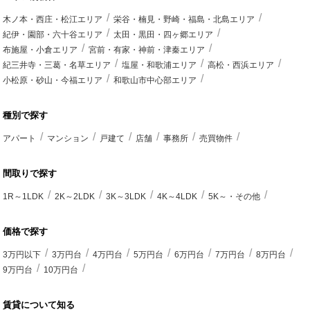
木ノ本・西庄・松江エリア
栄谷・楠見・野崎・福島・北島エリア
紀伊・園部・六十谷エリア
太田・黒田・四ヶ郷エリア
布施屋・小倉エリア
宮前・有家・神前・津秦エリア
紀三井寺・三葛・名草エリア
塩屋・和歌浦エリア
高松・西浜エリア
小松原・砂山・今福エリア
和歌山市中心部エリア
種別で探す
アパート
マンション
戸建て
店舗
事務所
売買物件
間取りで探す
1R～1LDK
2K～2LDK
3K～3LDK
4K～4LDK
5K～・その他
価格で探す
3万円以下
3万円台
4万円台
5万円台
6万円台
7万円台
8万円台
9万円台
10万円台
賃貸について知る