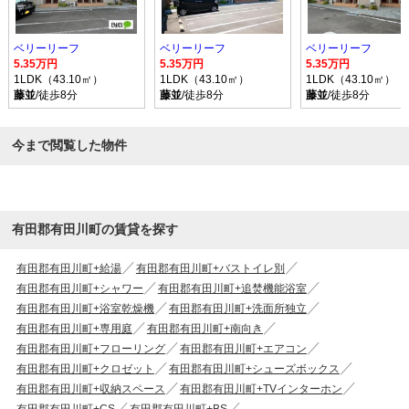
ベリーリーフ
ベリーリーフ
ベリーリーフ
5.35万円
5.35万円
5.35万円
1LDK（43.10㎡）
1LDK（43.10㎡）
1LDK（43.10㎡）
藤並
/徒歩8分
藤並
/徒歩8分
藤並
/徒歩8分
今まで閲覧した物件
有田郡有田川町の賃貸を探す
有田郡有田川町+給湯
有田郡有田川町+バストイレ別
有田郡有田川町+シャワー
有田郡有田川町+追焚機能浴室
有田郡有田川町+浴室乾燥機
有田郡有田川町+洗面所独立
有田郡有田川町+専用庭
有田郡有田川町+南向き
有田郡有田川町+フローリング
有田郡有田川町+エアコン
有田郡有田川町+クロゼット
有田郡有田川町+シューズボックス
有田郡有田川町+収納スペース
有田郡有田川町+TVインターホン
有田郡有田川町+CS
有田郡有田川町+BS