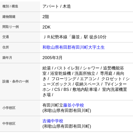
アパート / 木造
種別 / 構造
2階
建物階建
2DK
間取り一例
ＪＲ紀勢本線「藤並」駅 徒歩10分
交通
和歌山県有田郡有田川町大字土生
住所
2005年3月
築年月
給湯 / バストイレ別 / シャワー / 追焚機能浴
室 / 浴室乾燥機 / 洗面所独立 / 専用庭 / 南向
き / フローリング / エアコン / クロゼット / シ
設備・条件の一例
ューズボックス / 収納スペース / TVインター
ホン / CS / BS / 敷地内駐車場 / 室内洗濯機置
き場 /
有田川町立
藤並小学校
小学校区
(和歌山県有田郡有田川町)
吉備中学校
中学校区
(和歌山県有田郡有田川町)