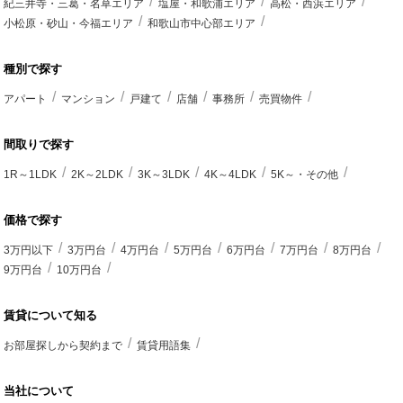
紀三井寺・三葛・名草エリア
塩屋・和歌浦エリア
高松・西浜エリア
小松原・砂山・今福エリア
和歌山市中心部エリア
種別で探す
アパート
マンション
戸建て
店舗
事務所
売買物件
間取りで探す
1R～1LDK
2K～2LDK
3K～3LDK
4K～4LDK
5K～・その他
価格で探す
3万円以下
3万円台
4万円台
5万円台
6万円台
7万円台
8万円台
9万円台
10万円台
賃貸について知る
お部屋探しから契約まで
賃貸用語集
当社について