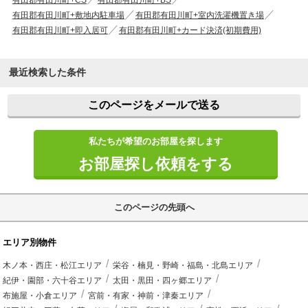
有田郡有田川町+敷地内駐車場
有田郡有田川町+室内洗濯機置き場
有田郡有田川町+即入居可
有田郡有田川町+カード決済(初期費用)
最近検索した条件
このページをメールで送る
私たちが希望のお部屋を探します
お部屋探し依頼をする
このページの先頭へ
エリア別物件
木ノ本・西庄・松江エリア
栄谷・楠見・野崎・福島・北島エリア
紀伊・園部・六十谷エリア
太田・黒田・四ヶ郷エリア
布施屋・小倉エリア
宮前・有家・神前・津秦エリア