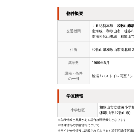
物件概要
ＪＲ紀勢本線
和歌山市
交通機関
南海線 和歌山市 徒歩8
南海和歌山港線 和歌山市
住所
和歌山県和歌山市湊北町
築年数
1989年6月
設備・条件
給湯 / バストイレ同室 / シャ
の一例
学区情報
和歌山市立
雄湊小学
小学校区
(和歌山県和歌山市)
※各種情報と差異がある場合は現況優先となります
※物件情報の学区情報について
当サイト物件情報に記載されております通学区域(学区)