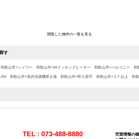
閲覧した物件の一覧を見る
探す
和歌山市+シャワー
和歌山市+IHクッキングヒーター
和歌山市+バルコニー
和
LAN
和歌山市+室内洗濯機置き場
和歌山市+即入居可
和歌山市+２Ｆ以上
和
TEL : 073-488-8880
空室情報の