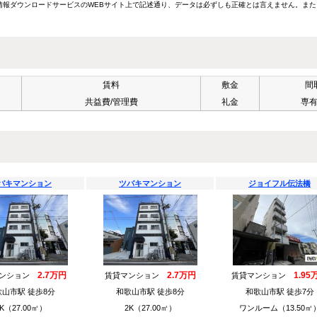
報ダウンロードサービスのWEBサイト上で記述通り、データは必ずしも正確とは言えません。また
賃料
敷金
間
共益費/管理費
礼金
専
バキマンション
ツバキマンション
ジョイフル伝法橋
2.7万円
2.7万円
1.95
マンション
賃貸マンション
賃貸マンション
山市駅 徒歩8分
和歌山市駅 徒歩8分
和歌山市駅 徒歩7分
K（27.00㎡）
2K（27.00㎡）
ワンルーム（13.50㎡