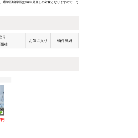
、通学区域(学区)は毎年見直しの対象となりますので、そ
取り
お気に入り
物件詳細
有面積
万円
）