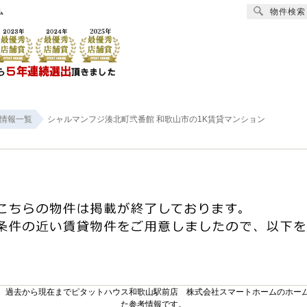
物件検索
ム
賃貸
売買
オーナー様へ
リフォーム
会社
情報一覧
シャルマンフジ湊北町弐番館 和歌山市の1K賃貸マンション
。過去から現在までピタットハウス和歌山駅前店 株式会社スマートホームのホー
た参考情報です。