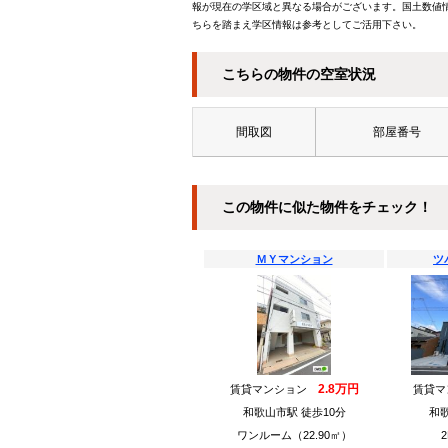
報が現在の学区域と異なる場合がございます。国土数値情
ちらを踏まえ学区情報は参考としてご活用下さい。
こちらの物件の空室状況
間取図
部屋番号
この物件に似た物件をチェック！
ＭＹマンション
ツ
2.8万円
賃貸マンション
賃貸
和歌山市駅 徒歩10分
和歌
ワンルーム（22.90㎡）
2