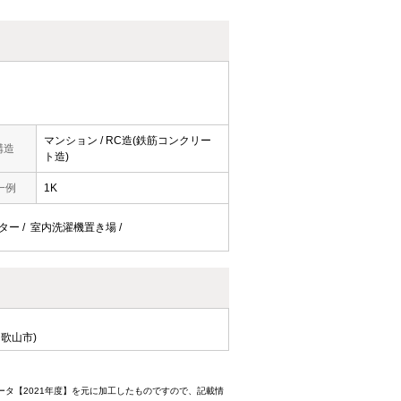
マンション / RC造(鉄筋コンクリー
構造
ト造)
一例
1K
ヒーター / 室内洗濯機置き場 /
歌山市)
ータ【2021年度】を元に加工したものですので、記載情