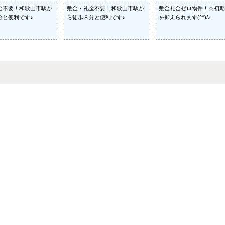
金不要！和歌山市駅か
敷金・礼金不要！和歌山市駅か
敷金礼金ゼロ物件！☆初期
分と便利です♪
ら徒歩８分と便利です♪
を抑えられます(^^)/♪