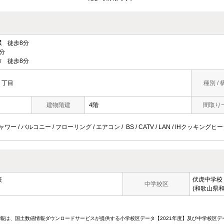
駅
徒歩8分
分
 徒歩8分
２丁目
種別 / 
建物階建
4階
間取り
ワー / バルコニー / フローリング / エアコン / BS / CATV / LAN / IHクッキング
校
伏虎中学校
中学校区
(和歌山県和
情報は、国土数値情報ダウンロードサービスが提供する小学校区データ【2021年度】及び中学校区デ