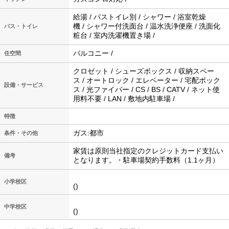
給湯 / バストイレ別 / シャワー / 浴室乾燥
機 / シャワー付洗面台 / 温水洗浄便座 / 洗面化
バス・トイレ
粧台 / 室内洗濯機置き場 /
バルコニー /
住空間
クロゼット / シューズボックス / 収納スペー
ス / オートロック / エレベーター / 宅配ボック
設備・サービス
ス / 光ファイバー / CS / BS / CATV / ネット使
用料不要 / LAN / 敷地内駐車場 /
特徴
ガス:都市
条件・その他
家賃は原則当社指定のクレジットカード支払い
備考
となります。・駐車場契約手数料（1.1ヶ月）
小学校区
()
中学校区
()