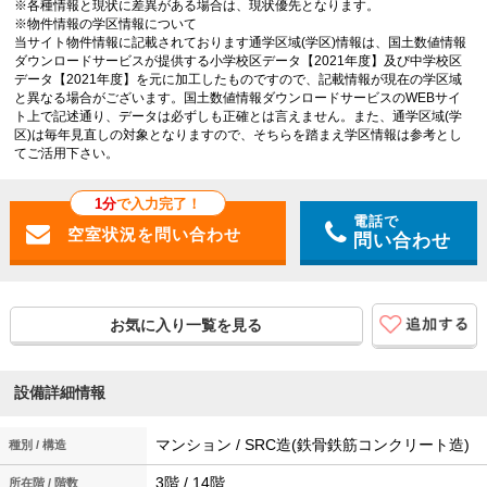
※各種情報と現状に差異がある場合は、現状優先となります。
※物件情報の学区情報について
当サイト物件情報に記載されております通学区域(学区)情報は、国土数値情報
ダウンロードサービスが提供する小学校区データ【2021年度】及び中学校区
データ【2021年度】を元に加工したものですので、記載情報が現在の学区域
と異なる場合がございます。国土数値情報ダウンロードサービスのWEBサイ
ト上で記述通り、データは必ずしも正確とは言えません。また、通学区域(学
区)は毎年見直しの対象となりますので、そちらを踏まえ学区情報は参考とし
てご活用下さい。
1分
で入力完了！
電話で
問い合わせ
お気に入り一覧を見る
設備詳細情報
マンション / SRC造(鉄骨鉄筋コンクリート造)
種別 / 構造
3階 / 14階
所在階 / 階数