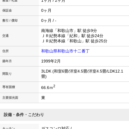
1ヶ月 / 2ヶ月
敷金 / 礼金
0ヶ月
保証金
0ヶ月 / -
敷引 / 償却
南海線「和歌山市」駅 徒歩9分
ＪＲ紀勢本線「紀和」駅 徒歩24分
交通
ＪＲ紀勢本線「和歌山」駅 徒歩25分
和歌山県和歌山市十二番丁
住所
1999年2月
築年月
3LDK (和室6畳/洋室4.5畳/洋室4.5畳/LDK12.1
間取り
畳)
2
66.6ｍ
専有面積
東
主要採光面
設備・条件・こだわり
ガスコンロ対応 /
キッチン