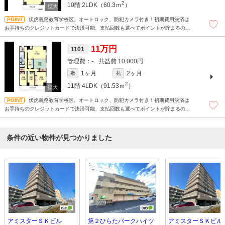
2
10階
2LDK（60.3ｍ
）
伏虎義務教育学校区。オートロック、防犯カメラ付き！初期費用決済は
お手持ちのクレジットカードで決済可能、支払回数も選べてポイントが貯まるので
おトクです☆毎月の家賃のクレジットカード払いが断然おトクです！支払い額に応
じてポイントが貯まります。
11万円
1101
-
10,000円
1ヶ月
2ヶ月
敷
礼
2
11階
4LDK（91.53ｍ
）
伏虎義務教育学校区。オートロック、防犯カメラ付き！初期費用決済は
お手持ちのクレジットカードで決済可能、支払回数も選べてポイントが貯まるので
おトクです☆毎月の家賃のクレジットカード払いが断然おトクです！支払い額に応
じてポイントが貯まります。
条件の近い物件が見つかりました
アミスターＳＫビル
第２ひらたパークハイツ
アミスターＳＫビル