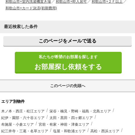
和歌山市+室内洗濯機置き場
和歌山市+即入居可
和歌山市+２Ｆ以上
和歌山市+カード決済(初期費用)
最近検索した条件
このページをメールで送る
私たちが希望のお部屋を探します
お部屋探し依頼をする
このページの先頭へ
エリア別物件
木ノ本・西庄・松江エリア
栄谷・楠見・野崎・福島・北島エリア
紀伊・園部・六十谷エリア
太田・黒田・四ヶ郷エリア
布施屋・小倉エリア
宮前・有家・神前・津秦エリア
紀三井寺・三葛・名草エリア
塩屋・和歌浦エリア
高松・西浜エリア