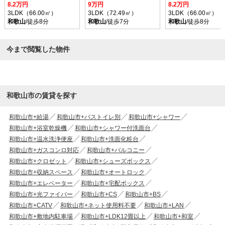
8.2万円
9万円
8.2万円
3LDK（66.00㎡）
3LDK（72.49㎡）
3LDK（66.00㎡）
和歌山
/徒歩8分
和歌山
/徒歩7分
和歌山
/徒歩8分
今まで閲覧した物件
和歌山市の賃貸を探す
和歌山市+給湯
和歌山市+バストイレ別
和歌山市+シャワー
和歌山市+浴室乾燥機
和歌山市+シャワー付洗面台
和歌山市+温水洗浄便座
和歌山市+洗面化粧台
和歌山市+ガスコンロ対応
和歌山市+バルコニー
和歌山市+クロゼット
和歌山市+シューズボックス
和歌山市+収納スペース
和歌山市+オートロック
和歌山市+エレベーター
和歌山市+宅配ボックス
和歌山市+光ファイバー
和歌山市+CS
和歌山市+BS
和歌山市+CATV
和歌山市+ネット使用料不要
和歌山市+LAN
和歌山市+敷地内駐車場
和歌山市+LDK12畳以上
和歌山市+和室