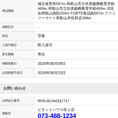
城北保育所567m 和歌山市立伏虎義務教育学校
469m 和歌山市立伏虎義務教育学校469m 済生
周辺環境
会和歌山病院254m FORTE食品館507m ファミ
リーマート和歌山市役所店348m
-
借家区分
空家
現況
即入居可
入居可能日
専任
取引態様
2026年08月09日
情報更新日
2026年08月23日
次回更新予定日
お問い合わせ
RHS-ACI44331717
お問合せ番号
ピタットハウス吹上店
連絡先
073-488-1234