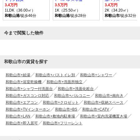
3.4万円
3.5万円
3.4万円
1LDK（36.00㎡）
1K（25.50㎡）
2K（34.20㎡）
和歌山港
/徒歩46分
和歌山港
/徒歩28分
和歌山市
/徒歩32分
今まで閲覧した物件
和歌山市の賃貸を探す
和歌山市+給湯
和歌山市+バストイレ別
和歌山市+シャワー
和歌山市+浴室乾燥機
和歌山市+洗面所独立
和歌山市+シャワー付洗面台
和歌山市+洗面化粧台
和歌山市+ガスコンロ対応
和歌山市+バルコニー
和歌山市+南向き
和歌山市+エアコン
和歌山市+クロゼット
和歌山市+収納スペース
和歌山市+TVインターホン
和歌山市+BS
和歌山市+CATV
和歌山市+LAN
和歌山市+敷地内駐車場
和歌山市+室内洗濯機置き場
和歌山市+即入居可
和歌山市+フリーレント