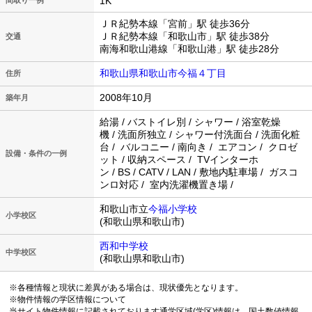
1K
ＪＲ紀勢本線「宮前」駅 徒歩36分
ＪＲ紀勢本線「和歌山市」駅 徒歩38分
交通
南海和歌山港線「和歌山港」駅 徒歩28分
和歌山県和歌山市今福４丁目
住所
2008年10月
築年月
給湯 / バストイレ別 / シャワー / 浴室乾燥
機 / 洗面所独立 / シャワー付洗面台 / 洗面化粧
台 / バルコニー / 南向き / エアコン / クロゼ
設備・条件の一例
ット / 収納スペース / TVインターホ
ン / BS / CATV / LAN / 敷地内駐車場 / ガスコ
ンロ対応 / 室内洗濯機置き場 /
和歌山市立
今福小学校
小学校区
(和歌山県和歌山市)
西和中学校
中学校区
(和歌山県和歌山市)
※各種情報と現状に差異がある場合は、現状優先となります。
※物件情報の学区情報について
当サイト物件情報に記載されております通学区域(学区)情報は、国土数値情報