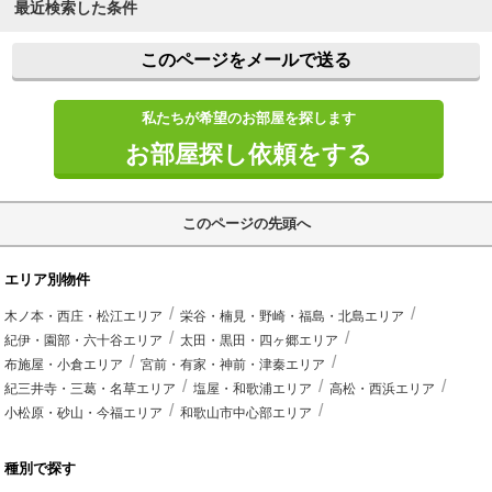
最近検索した条件
このページをメールで送る
私たちが希望のお部屋を探します
お部屋探し依頼をする
このページの先頭へ
エリア別物件
木ノ本・西庄・松江エリア
栄谷・楠見・野崎・福島・北島エリア
紀伊・園部・六十谷エリア
太田・黒田・四ヶ郷エリア
布施屋・小倉エリア
宮前・有家・神前・津秦エリア
紀三井寺・三葛・名草エリア
塩屋・和歌浦エリア
高松・西浜エリア
小松原・砂山・今福エリア
和歌山市中心部エリア
種別で探す