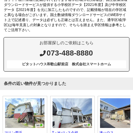
ダウンロードサービスが提供する小学校区データ【2021年度】及び中学校区
データ【2021年度】を元に加工したものですので、記載情報が現在の学区域
と異なる場合がございます。国土数値情報ダウンロードサービスのWEBサイ
ト上で記述通り、データは必ずしも正確とは言えません。また、通学区域(学
区)は毎年見直しの対象となりますので、そちらを踏まえ学区情報は参考とし
てご活用下さい。
お部屋探しのご依頼はこちら
073-488-8880
ピタットハウス和歌山駅前店 株式会社スマートホーム
条件の近い物件が見つかりました
マリン西浜
T・Hパレス今福
湊ハウス