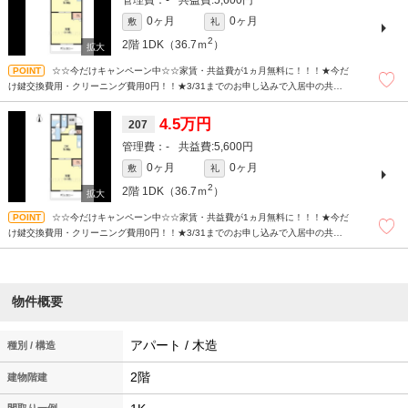
-
5,600円
0ヶ月
0ヶ月
敷
礼
2
2階
1DK（36.7ｍ
）
☆☆今だけキャンペーン中☆☆家賃・共益費が1ヵ月無料に！！！★今だ
け鍵交換費用・クリーニング費用0円！！★3/31までのお申し込みで入居中の共益費
も無料！現地待ち合わせも可能！まずはどんなことでもお気軽にお問合せください
(^^)/☆
4.5万円
207
-
5,600円
0ヶ月
0ヶ月
敷
礼
2
2階
1DK（36.7ｍ
）
☆☆今だけキャンペーン中☆☆家賃・共益費が1ヵ月無料に！！！★今だ
け鍵交換費用・クリーニング費用0円！！★3/31までのお申し込みで入居中の共益費
も無料！現地待ち合わせも可能！まずはどんなことでもお気軽にお問合せください
(^^)/☆
物件概要
アパート / 木造
種別 / 構造
2階
建物階建
間取り一例