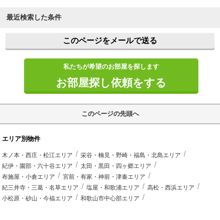
最近検索した条件
このページをメールで送る
私たちが希望のお部屋を探します
お部屋探し依頼をする
このページの先頭へ
エリア別物件
木ノ本・西庄・松江エリア
栄谷・楠見・野崎・福島・北島エリア
紀伊・園部・六十谷エリア
太田・黒田・四ヶ郷エリア
布施屋・小倉エリア
宮前・有家・神前・津秦エリア
紀三井寺・三葛・名草エリア
塩屋・和歌浦エリア
高松・西浜エリア
小松原・砂山・今福エリア
和歌山市中心部エリア