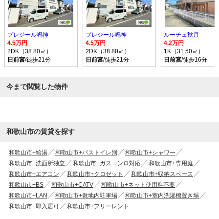
プレジール鳴神
プレジール鳴神
ルーチェ秋月
4.5万円
4.5万円
4.2万円
2DK（38.80㎡）
2DK（38.80㎡）
1K（31.50㎡）
日前宮
/徒歩21分
日前宮
/徒歩21分
日前宮
/徒歩16分
今まで閲覧した物件
和歌山市の賃貸を探す
和歌山市+給湯
和歌山市+バストイレ別
和歌山市+シャワー
和歌山市+洗面所独立
和歌山市+ガスコンロ対応
和歌山市+専用庭
和歌山市+エアコン
和歌山市+クロゼット
和歌山市+収納スペース
和歌山市+BS
和歌山市+CATV
和歌山市+ネット使用料不要
和歌山市+LAN
和歌山市+敷地内駐車場
和歌山市+室内洗濯機置き場
和歌山市+即入居可
和歌山市+フリーレント