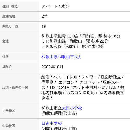
アパート / 木造
種別 / 構造
2階
建物階建
1K
間取り一例
和歌山電鐵貴志川線「日前宮」駅 徒歩18分
ＪＲ和歌山線「和歌山」駅 徒歩22分
交通
ＪＲ阪和線「和歌山」駅 徒歩22分
和歌山県和歌山市秋月
住所
2002年10月
築年月
給湯 / バストイレ別 / シャワー / 洗面所独立 /
専用庭 / エアコン / クロゼット / 収納スペー
ス / BS / CATV / ネット使用料不要 / LAN / 敷
設備・条件の一例
地内駐車場 / ガスコンロ対応 / 室内洗濯機置
き場 /
和歌山市立
太田小学校
小学校区
(和歌山県和歌山市)
日進中学校
中学校区
(和歌山県和歌山市)