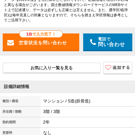
と異なる場合がございます。国土数値情報ダウンロードサービスのWEBサイ
ト上で記述通り、データは必ずしも正確とは言えません。また、通学区域(学
区)は毎年見直しの対象となりますので、そちらを踏まえ学区情報は参考とし
てご活用下さい。
1分
で入力完了！
電話で
問い合わせ
お気に入り一覧を見る
設備詳細情報
マンション / S造(鉄骨造)
種別 / 構造
3階 / 3階
所在階 / 階数
2年
契約期間
なし
更新料