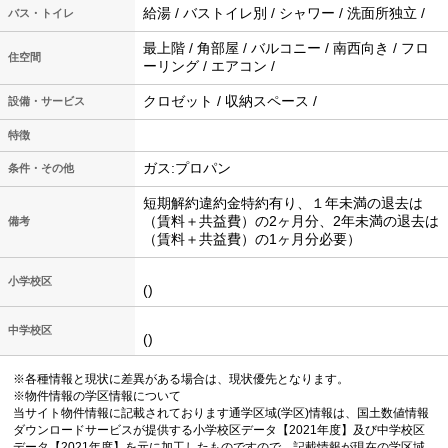
給湯 / バストイレ別 / シャワー / 洗面所独立 /
バス・トイレ
最上階 / 角部屋 / バルコニー / 南西向き / フロ
住空間
ーリング / エアコン /
クロゼット / 収納スペース /
設備・サービス
特徴
ガス:プロパン
条件・その他
短期解約違約金特約有り、１年未満の退去は
（賃料＋共益費）の2ヶ月分、2年未満の退去は
備考
（賃料＋共益費）の1ヶ月分必要）
小学校区
()
中学校区
()
※各種情報と現状に差異がある場合は、現状優先となります。
※物件情報の学区情報について
当サイト物件情報に記載されております通学区域(学区)情報は、国土数値情報
ダウンロードサービスが提供する小学校区データ【2021年度】及び中学校区
データ【2021年度】を元に加工したものですので、記載情報が現在の学区域