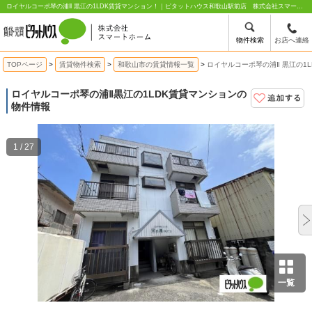
ロイヤルコーポ琴の浦Ⅱ 黒江の1LDK賃貸マンション！｜ピタットハウス和歌山駅前店 株式会社スマートホーム
物件検索
お店へ連絡
TOPページ
賃貸物件検索
和歌山市の賃貸情報一覧
ロイヤルコーポ琴の浦Ⅱ 黒江の1
ロイヤルコーポ琴の浦Ⅱ
黒江の1LDK賃貸マンションの
物件情報
1 / 27
一覧