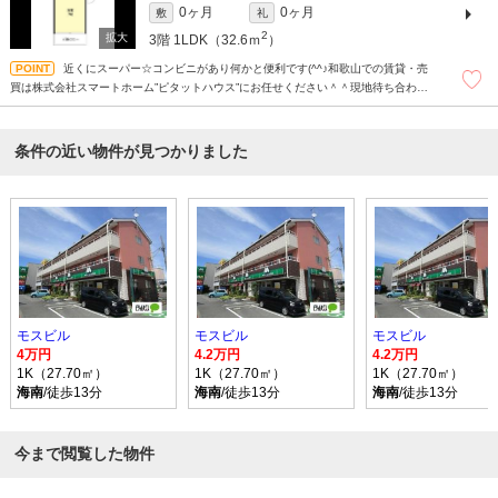
0ヶ月
0ヶ月
敷
礼
2
3階
1LDK（32.6ｍ
）
近くにスーパー☆コンビニがあり何かと便利です(^^♪和歌山での賃貸・売
買は株式会社スマートホーム”ピタットハウス”にお任せください＾＾現地待ち合わせ
もＯＫです！！！まずはどんなことでもお気軽にお問合せください(^^)/☆
条件の近い物件が見つかりました
モスビル
モスビル
モスビル
4万円
4.2万円
4.2万円
1K（27.70㎡）
1K（27.70㎡）
1K（27.70㎡）
海南
/徒歩13分
海南
/徒歩13分
海南
/徒歩13分
今まで閲覧した物件