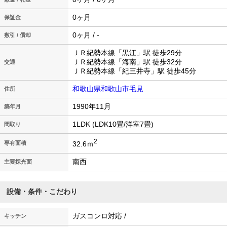
0ヶ月
保証金
0ヶ月 / -
敷引 / 償却
ＪＲ紀勢本線「黒江」駅 徒歩29分
ＪＲ紀勢本線「海南」駅 徒歩32分
交通
ＪＲ紀勢本線「紀三井寺」駅 徒歩45分
和歌山県和歌山市毛見
住所
1990年11月
築年月
1LDK (LDK10畳/洋室7畳)
間取り
2
32.6ｍ
専有面積
南西
主要採光面
設備・条件・こだわり
ガスコンロ対応 /
キッチン