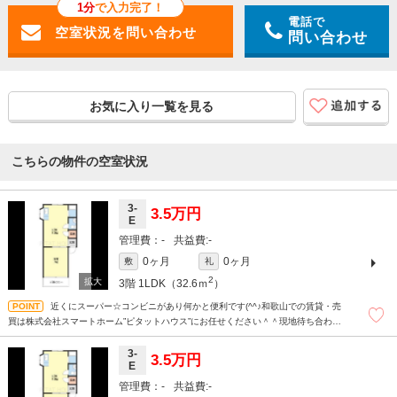
1分
で入力完了！
電話で
問い合わせ
お気に入り一覧を見る
こちらの物件の空室状況
3-
3.5万円
E
-
-
0ヶ月
0ヶ月
敷
礼
2
3階
1LDK（32.6ｍ
）
近くにスーパー☆コンビニがあり何かと便利です(^^♪和歌山での賃貸・売
買は株式会社スマートホーム”ピタットハウス”にお任せください＾＾現地待ち合わせ
もＯＫです！！！まずはどんなことでもお気軽にお問合せください(^^)/☆
3-
3.5万円
E
-
-