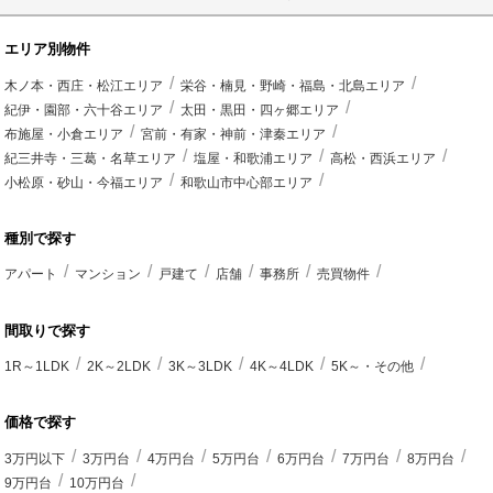
エリア別物件
木ノ本・西庄・松江エリア
栄谷・楠見・野崎・福島・北島エリア
紀伊・園部・六十谷エリア
太田・黒田・四ヶ郷エリア
布施屋・小倉エリア
宮前・有家・神前・津秦エリア
紀三井寺・三葛・名草エリア
塩屋・和歌浦エリア
高松・西浜エリア
小松原・砂山・今福エリア
和歌山市中心部エリア
種別で探す
アパート
マンション
戸建て
店舗
事務所
売買物件
間取りで探す
1R～1LDK
2K～2LDK
3K～3LDK
4K～4LDK
5K～・その他
価格で探す
3万円以下
3万円台
4万円台
5万円台
6万円台
7万円台
8万円台
9万円台
10万円台