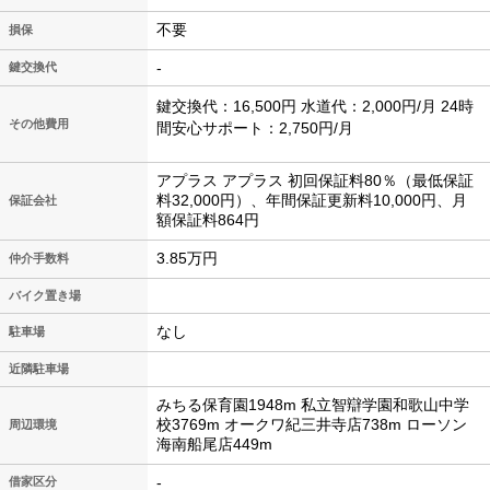
不要
損保
-
鍵交換代
鍵交換代：16,500円 水道代：2,000円/月 24時
その他費用
間安心サポート：2,750円/月
アプラス アプラス 初回保証料80％（最低保証
料32,000円）、年間保証更新料10,000円、月
保証会社
額保証料864円
3.85万円
仲介手数料
バイク置き場
なし
駐車場
近隣駐車場
みちる保育園1948m 私立智辯学園和歌山中学
校3769m オークワ紀三井寺店738m ローソン
周辺環境
海南船尾店449m
-
借家区分