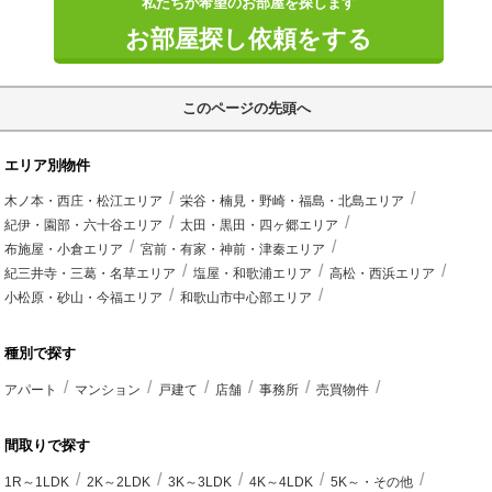
私たちが希望のお部屋を探します
お部屋探し依頼をする
このページの先頭へ
エリア別物件
木ノ本・西庄・松江エリア
栄谷・楠見・野崎・福島・北島エリア
紀伊・園部・六十谷エリア
太田・黒田・四ヶ郷エリア
布施屋・小倉エリア
宮前・有家・神前・津秦エリア
紀三井寺・三葛・名草エリア
塩屋・和歌浦エリア
高松・西浜エリア
小松原・砂山・今福エリア
和歌山市中心部エリア
種別で探す
アパート
マンション
戸建て
店舗
事務所
売買物件
間取りで探す
1R～1LDK
2K～2LDK
3K～3LDK
4K～4LDK
5K～・その他