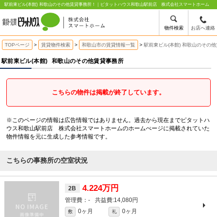
駅前東ビル(本館) 和歌山のその他賃貸事務所！｜ピタットハウス和歌山駅前店 株式会社スマートホーム
物件検索
お店へ連絡
TOPページ
賃貸物件検索
和歌山市の賃貸情報一覧
駅前東ビル(本館) 和歌山のその
駅前東ビル(本館)
和歌山のその他賃貸事務所
こちらの物件は掲載が終了しています。
※このページの情報は広告情報ではありません。過去から現在までピタットハ
ウス和歌山駅前店 株式会社スマートホームのホームぺージに掲載されていた
物件情報を元に生成した参考情報です。
こちらの事務所の空室状況
4.224万円
2B
-
14,080円
0ヶ月
0ヶ月
敷
礼