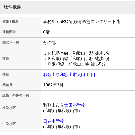
物件概要
事務所 / SRC造(鉄骨鉄筋コンクリート造)
種別 / 構造
6階
建物階建
その他
間取り一例
ＪＲ紀勢本線「和歌山」駅 徒歩5分
ＪＲ和歌山線「和歌山」駅 徒歩5分
交通
ＪＲ阪和線「和歌山」駅 徒歩5分
和歌山県和歌山市太田１丁目
住所
1982年3月
築年月
設備・条件の一例
和歌山市立
太田小学校
小学校区
(和歌山県和歌山市)
日進中学校
中学校区
(和歌山県和歌山市)