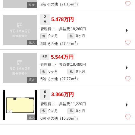
2
2階
その他（21.16ｍ
）
2
5.478万円
Ａ
-
18,260円
0ヶ月
0ヶ月
敷
礼
2
2階
その他（27.44ｍ
）
5.544万円
5E
-
18,480円
0ヶ月
0ヶ月
敷
礼
2
5階
その他（27.77ｍ
）
6
3.366万円
Ｆ
-
11,220円
0ヶ月
0ヶ月
敷
礼
2
6階
その他（16.86ｍ
）