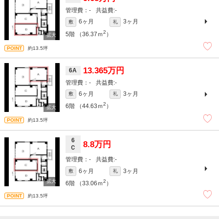
-
-
6ヶ月
3ヶ月
敷
礼
2
5階
（36.37ｍ
）
約13.5坪
13.365万円
6A
-
-
6ヶ月
3ヶ月
敷
礼
2
6階
（44.63ｍ
）
約13.5坪
6
8.8万円
Ｃ
-
-
6ヶ月
3ヶ月
敷
礼
2
6階
（33.06ｍ
）
約13.5坪