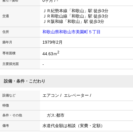
0ヶ月 / -
敷引 / 償却
ＪＲ紀勢本線「和歌山」駅 徒歩3分
ＪＲ和歌山線「和歌山」駅 徒歩3分
交通
ＪＲ阪和線「和歌山」駅 徒歩3分
和歌山県和歌山市美園町５丁目
住所
1979年2月
築年月
2
44.63ｍ
専有面積
-
主要採光面
設備・条件・こだわり
エアコン / エレベーター /
設備など
特徴
ガス:都市
条件・その他
水道代金額は相談（実費・定額）
備考