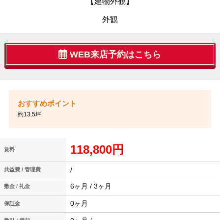
【建物外観】
外観
WEB来店予約はこちら
約13.5坪
118,800円
賃料
/
共益費 / 管理費
6ヶ月 / 3ヶ月
敷金 / 礼金
0ヶ月
保証金