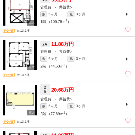
-
-
6ヶ月
3ヶ月
敷
礼
2
1階
（105.79ｍ
）
約13.5坪
11.88万円
2A
-
-
6ヶ月
3ヶ月
敷
礼
2
2階
（44.63ｍ
）
約13.5坪
2
20.68万円
Ｂ
-
-
6ヶ月
3ヶ月
敷
礼
2
2階
（77.69ｍ
）
約13.5坪