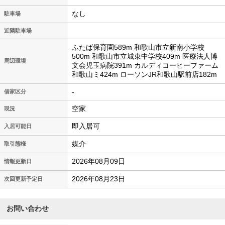
なし
駐車場
近隣駐車場
ふたば保育園589m 和歌山市立新南小学校
500m 和歌山市立城東中学校409m 医療法人博
周辺環境
文会児玉病院391m カルディコーヒーファーム
和歌山ミ424m ローソンJR和歌山駅前店182m
-
借家区分
空家
現況
即入居可
入居可能日
媒介
取引態様
2026年08月09日
情報更新日
2026年08月23日
次回更新予定日
お問い合わせ