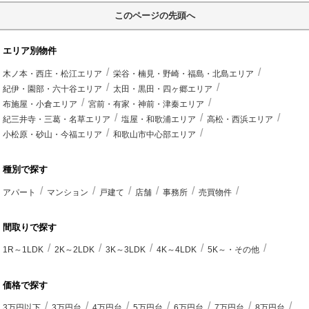
このページの先頭へ
エリア別物件
木ノ本・西庄・松江エリア
栄谷・楠見・野崎・福島・北島エリア
紀伊・園部・六十谷エリア
太田・黒田・四ヶ郷エリア
布施屋・小倉エリア
宮前・有家・神前・津秦エリア
紀三井寺・三葛・名草エリア
塩屋・和歌浦エリア
高松・西浜エリア
小松原・砂山・今福エリア
和歌山市中心部エリア
種別で探す
アパート
マンション
戸建て
店舗
事務所
売買物件
間取りで探す
1R～1LDK
2K～2LDK
3K～3LDK
4K～4LDK
5K～・その他
価格で探す
3万円以下
3万円台
4万円台
5万円台
6万円台
7万円台
8万円台