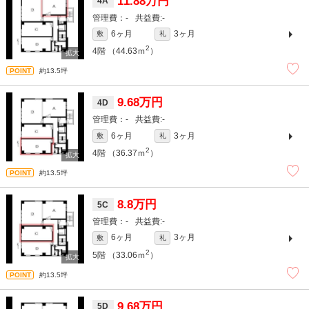
11.88万円
4A
-
-
6ヶ月
3ヶ月
敷
礼
2
4階
（44.63ｍ
）
約13.5坪
9.68万円
4D
-
-
6ヶ月
3ヶ月
敷
礼
2
4階
（36.37ｍ
）
約13.5坪
8.8万円
5C
-
-
6ヶ月
3ヶ月
敷
礼
2
5階
（33.06ｍ
）
約13.5坪
9.68万円
5D