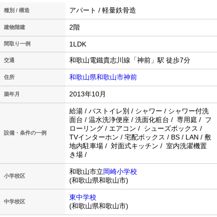
アパート / 軽量鉄骨造
種別 / 構造
2階
建物階建
1LDK
間取り一例
和歌山電鐵貴志川線「神前」駅 徒歩7分
交通
和歌山県和歌山市神前
住所
2013年10月
築年月
給湯 / バストイレ別 / シャワー / シャワー付洗
面台 / 温水洗浄便座 / 洗面化粧台 / 専用庭 / フ
ローリング / エアコン / シューズボックス /
設備・条件の一例
TVインターホン / 宅配ボックス / BS / LAN / 敷
地内駐車場 / 対面式キッチン / 室内洗濯機置
き場 /
和歌山市立
岡崎小学校
小学校区
(和歌山県和歌山市)
東中学校
中学校区
(和歌山県和歌山市)