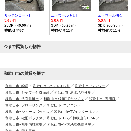
リッチンコートⅡ
エトワール明石Ⅰ
エトワール明石Ⅰ
5.6万円
5.6万円
5.6万円
2LDK（49.90㎡）
3DK（65.98㎡）
3DK（65.98㎡）
神前
/徒歩8分
神前
/徒歩11分
神前
/徒歩11分
今まで閲覧した物件
和歌山市の賃貸を探す
和歌山市+給湯
和歌山市+バストイレ別
和歌山市+シャワー
和歌山市+シャワー付洗面台
和歌山市+温水洗浄便座
和歌山市+洗面化粧台
和歌山市+対面式キッチン
和歌山市+専用庭
和歌山市+フローリング
和歌山市+エアコン
和歌山市+シューズボックス
和歌山市+TVインターホン
和歌山市+宅配ボックス
和歌山市+BS
和歌山市+LAN
和歌山市+敷地内駐車場
和歌山市+室内洗濯機置き場
和歌山市+即入居可