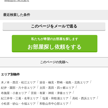
最近検索した条件
このページをメールで送る
私たちが希望のお部屋を探します
お部屋探し依頼をする
このページの先頭へ
エリア別物件
木ノ本・西庄・松江エリア
栄谷・楠見・野崎・福島・北島エリア
紀伊・園部・六十谷エリア
太田・黒田・四ヶ郷エリア
布施屋・小倉エリア
宮前・有家・神前・津秦エリア
紀三井寺・三葛・名草エリア
塩屋・和歌浦エリア
高松・西浜エリア
小松原・砂山・今福エリア
和歌山市中心部エリア