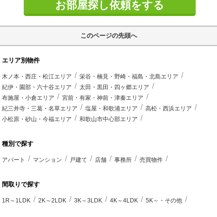
お部屋探し依頼をする
このページの先頭へ
エリア別物件
木ノ本・西庄・松江エリア
栄谷・楠見・野崎・福島・北島エリア
紀伊・園部・六十谷エリア
太田・黒田・四ヶ郷エリア
布施屋・小倉エリア
宮前・有家・神前・津秦エリア
紀三井寺・三葛・名草エリア
塩屋・和歌浦エリア
高松・西浜エリア
小松原・砂山・今福エリア
和歌山市中心部エリア
種別で探す
アパート
マンション
戸建て
店舗
事務所
売買物件
間取りで探す
1R～1LDK
2K～2LDK
3K～3LDK
4K～4LDK
5K～・その他