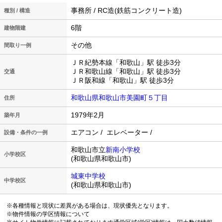
事務所 / RC造(鉄筋コンクリート造)
種別 / 構造
6階
建物階建
その他
間取り一例
ＪＲ紀勢本線「和歌山」駅 徒歩3分
ＪＲ和歌山線「和歌山」駅 徒歩3分
交通
ＪＲ阪和線「和歌山」駅 徒歩3分
和歌山県和歌山市美園町５丁目
住所
1979年2月
築年月
エアコン / エレベーター /
設備・条件の一例
和歌山市立
新南小学校
小学校区
(和歌山県和歌山市)
城東中学校
中学校区
(和歌山県和歌山市)
※各種情報と現状に差異がある場合は、現状優先となります。
※物件情報の学区情報について