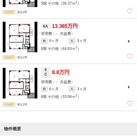
2
5階
その他（36.37ｍ
）
約11坪
13.365万円
6A
-
-
6ヶ月
3ヶ月
敷
礼
2
6階
その他（44.63ｍ
）
約11坪
6
8.8万円
Ｃ
-
-
6ヶ月
3ヶ月
敷
礼
2
6階
その他（33.06ｍ
）
約11坪
物件概要