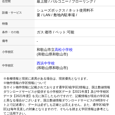
最上階 / バルコニー / フローリング /
住空間
シューズボックス / ネット使用料不
設備・サービス
要 / LAN / 敷地内駐車場 /
特徴
ガス:都市 / ペット:可能
条件・その他
-
備考
和歌山市立
高松小学校
小学校区
(和歌山県和歌山市)
西浜中学校
中学校区
(和歌山県和歌山市)
※各種情報と現状に差異がある場合は、現状優先となります。
※物件情報の学区情報について
当サイト物件情報に記載されております通学区域(学区)情報は、国土数値情報
ダウンロードサービスが提供する小学校区データ【2021年度】及び中学校区
データ【2021年度】を元に加工したものですので、記載情報が現在の学区域
と異なる場合がございます。国土数値情報ダウンロードサービスのWEBサイ
ト上で記述通り、データは必ずしも正確とは言えません。また、通学区域(学
区)は毎年見直しの対象となりますので、そちらを踏まえ学区情報は参考とし
てご活用下さい。