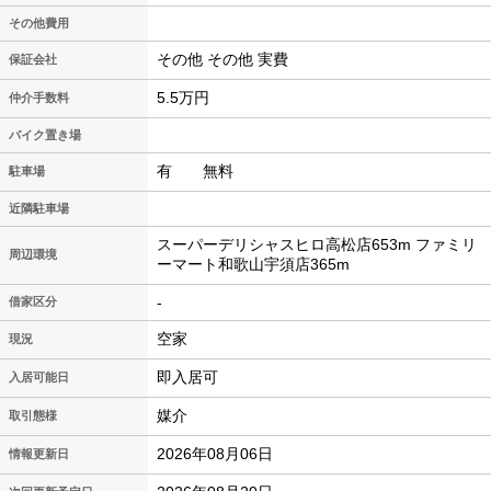
その他費用
その他 その他 実費
保証会社
5.5万円
仲介手数料
バイク置き場
有 無料
駐車場
近隣駐車場
スーパーデリシャスヒロ高松店653m ファミリ
周辺環境
ーマート和歌山宇須店365m
-
借家区分
空家
現況
即入居可
入居可能日
媒介
取引態様
2026年08月06日
情報更新日