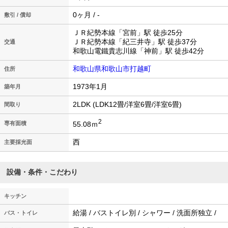
0ヶ月 / -
敷引 / 償却
ＪＲ紀勢本線「宮前」駅 徒歩25分
ＪＲ紀勢本線「紀三井寺」駅 徒歩37分
交通
和歌山電鐵貴志川線「神前」駅 徒歩42分
和歌山県和歌山市打越町
住所
1973年1月
築年月
2LDK (LDK12畳/洋室6畳/洋室6畳)
間取り
2
55.08ｍ
専有面積
西
主要採光面
設備・条件・こだわり
キッチン
給湯 / バストイレ別 / シャワー / 洗面所独立 /
バス・トイレ