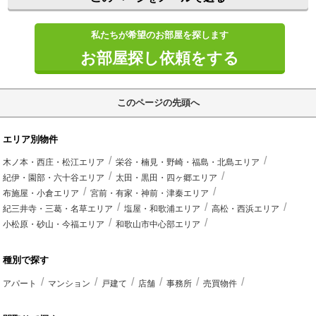
私たちが希望のお部屋を探します
お部屋探し依頼をする
このページの先頭へ
エリア別物件
木ノ本・西庄・松江エリア
栄谷・楠見・野崎・福島・北島エリア
紀伊・園部・六十谷エリア
太田・黒田・四ヶ郷エリア
布施屋・小倉エリア
宮前・有家・神前・津秦エリア
紀三井寺・三葛・名草エリア
塩屋・和歌浦エリア
高松・西浜エリア
小松原・砂山・今福エリア
和歌山市中心部エリア
種別で探す
アパート
マンション
戸建て
店舗
事務所
売買物件