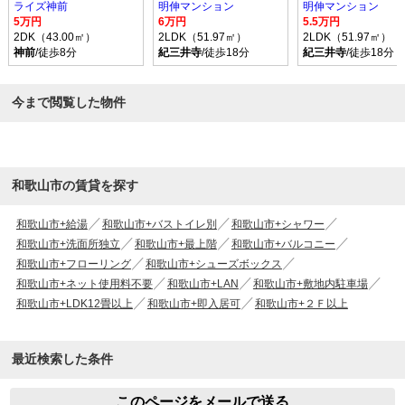
ライズ神前
明伸マンション
明伸マンション
5万円
6万円
5.5万円
2DK（43.00㎡）
2LDK（51.97㎡）
2LDK（51.97㎡）
神前
/徒歩8分
紀三井寺
/徒歩18分
紀三井寺
/徒歩18分
今まで閲覧した物件
和歌山市の賃貸を探す
和歌山市+給湯
和歌山市+バストイレ別
和歌山市+シャワー
和歌山市+洗面所独立
和歌山市+最上階
和歌山市+バルコニー
和歌山市+フローリング
和歌山市+シューズボックス
和歌山市+ネット使用料不要
和歌山市+LAN
和歌山市+敷地内駐車場
和歌山市+LDK12畳以上
和歌山市+即入居可
和歌山市+２Ｆ以上
最近検索した条件
このページをメールで送る