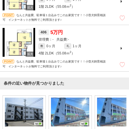
2
1階
2LDK（55.08ｍ
）
なんと共益費、駐車場１台込みでこのお家賃です！！小型犬飼育相談
可 インターネットが無料でご利用頂けます♪
5万円
406
-
-
0ヶ月
1ヶ月
敷
礼
2
4階
2LDK（55.08ｍ
）
なんと共益費、駐車場１台込みでこのお家賃です！！小型犬飼育相談
可 インターネットが無料でご利用頂けます♪
条件の近い物件が見つかりました