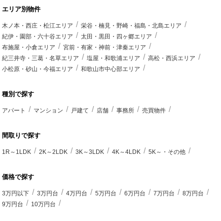
エリア別物件
木ノ本・西庄・松江エリア
栄谷・楠見・野崎・福島・北島エリア
紀伊・園部・六十谷エリア
太田・黒田・四ヶ郷エリア
布施屋・小倉エリア
宮前・有家・神前・津秦エリア
紀三井寺・三葛・名草エリア
塩屋・和歌浦エリア
高松・西浜エリア
小松原・砂山・今福エリア
和歌山市中心部エリア
種別で探す
アパート
マンション
戸建て
店舗
事務所
売買物件
間取りで探す
1R～1LDK
2K～2LDK
3K～3LDK
4K～4LDK
5K～・その他
価格で探す
3万円以下
3万円台
4万円台
5万円台
6万円台
7万円台
8万円台
9万円台
10万円台