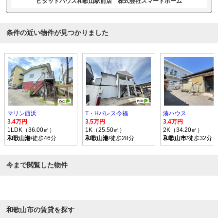
ピタットハウス和歌山駅前店 株式会社スマートホーム
条件の近い物件が見つかりました
マリン西浜
T・Hパレス今福
湊ハウス
3.4万円
3.5万円
3.4万円
1LDK（36.00㎡）
1K（25.50㎡）
2K（34.20㎡）
和歌山港
/徒歩46分
和歌山港
/徒歩28分
和歌山市
/徒歩32分
今まで閲覧した物件
和歌山市の賃貸を探す