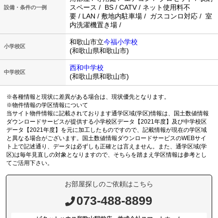
スペース / BS / CATV / ネット使用料不
設備・条件の一例
要 / LAN / 敷地内駐車場 / ガスコンロ対応 / 室
内洗濯機置き場 /
和歌山市立
今福小学校
小学校区
(和歌山県和歌山市)
西和中学校
中学校区
(和歌山県和歌山市)
※各種情報と現状に差異がある場合は、現状優先となります。
※物件情報の学区情報について
当サイト物件情報に記載されております通学区域(学区)情報は、国土数値情報
ダウンロードサービスが提供する小学校区データ【2021年度】及び中学校区
データ【2021年度】を元に加工したものですので、記載情報が現在の学区域
と異なる場合がございます。国土数値情報ダウンロードサービスのWEBサイ
ト上で記述通り、データは必ずしも正確とは言えません。また、通学区域(学
区)は毎年見直しの対象となりますので、そちらを踏まえ学区情報は参考とし
てご活用下さい。
お部屋探しのご依頼はこちら
073-488-8899