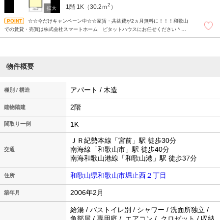
2
1階
1K（30.2ｍ
）
☆☆今だけキャンペーン中☆☆家賃・共益費が2ヵ月無料に！！！和歌山
での賃貸・売買は株式会社スマートホーム ピタットハウスにお任せください＾＾
現地待ち合わせもＯＫです！！！まずはどんなことでもお気軽にお問合せください
(^^)/☆
物件概要
アパート / 木造
種別 / 構造
2階
建物階建
1K
間取り一例
ＪＲ紀勢本線「宮前」駅 徒歩30分
南海線「和歌山市」駅 徒歩40分
交通
南海和歌山港線「和歌山港」駅 徒歩37分
和歌山県和歌山市堀止西２丁目
住所
2006年2月
築年月
給湯 / バストイレ別 / シャワー / 洗面所独立 /
角部屋 / 専用庭 / エアコン / クロゼット / 収納