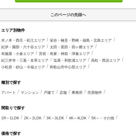
このページの先頭へ
エリア別物件
木ノ本・西庄・松江エリア
栄谷・楠見・野崎・福島・北島エリア
紀伊・園部・六十谷エリア
太田・黒田・四ヶ郷エリア
布施屋・小倉エリア
宮前・有家・神前・津秦エリア
紀三井寺・三葛・名草エリア
塩屋・和歌浦エリア
高松・西浜エリア
小松原・砂山・今福エリア
和歌山市中心部エリア
種別で探す
アパート
マンション
戸建て
店舗
事務所
売買物件
間取りで探す
1R～1LDK
2K～2LDK
3K～3LDK
4K～4LDK
5K～・その他
価格で探す