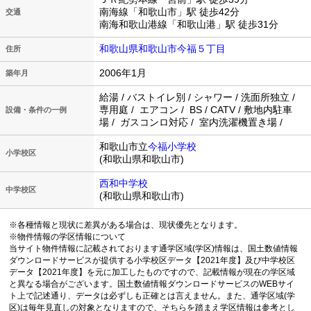
南海線「和歌山市」駅 徒歩42分
交通
南海和歌山港線「和歌山港」駅 徒歩31分
和歌山県和歌山市今福５丁目
住所
2006年1月
築年月
給湯 / バストイレ別 / シャワー / 洗面所独立 /
専用庭 / エアコン / BS / CATV / 敷地内駐車
設備・条件の一例
場 / ガスコンロ対応 / 室内洗濯機置き場 /
和歌山市立
今福小学校
小学校区
(和歌山県和歌山市)
西和中学校
中学校区
(和歌山県和歌山市)
※各種情報と現状に差異がある場合は、現状優先となります。
※物件情報の学区情報について
当サイト物件情報に記載されております通学区域(学区)情報は、国土数値情報
ダウンロードサービスが提供する小学校区データ【2021年度】及び中学校区
データ【2021年度】を元に加工したものですので、記載情報が現在の学区域
と異なる場合がございます。国土数値情報ダウンロードサービスのWEBサイ
ト上で記述通り、データは必ずしも正確とは言えません。また、通学区域(学
区)は毎年見直しの対象となりますので、そちらを踏まえ学区情報は参考とし