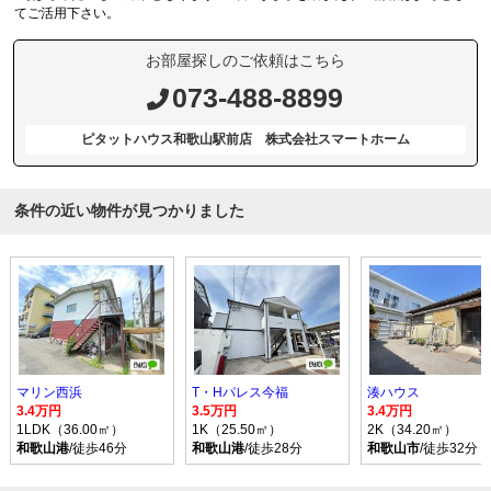
てご活用下さい。
お部屋探しのご依頼はこちら
073-488-8899
ピタットハウス和歌山駅前店 株式会社スマートホーム
条件の近い物件が見つかりました
マリン西浜
T・Hパレス今福
湊ハウス
3.4万円
3.5万円
3.4万円
1LDK（36.00㎡）
1K（25.50㎡）
2K（34.20㎡）
和歌山港
/徒歩46分
和歌山港
/徒歩28分
和歌山市
/徒歩32分