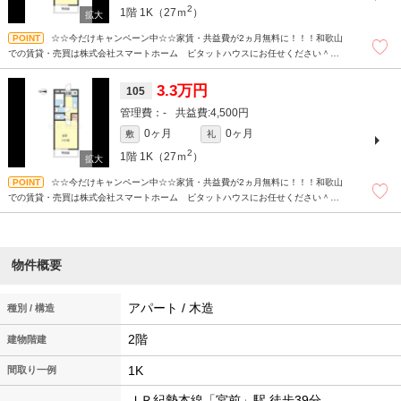
2
1階
1K（27ｍ
）
☆☆今だけキャンペーン中☆☆家賃・共益費が2ヵ月無料に！！！和歌山
での賃貸・売買は株式会社スマートホーム ピタットハウスにお任せください＾＾
現地待ち合わせもＯＫです！！！まずはどんなことでもお気軽にお問合せください
(^^)/☆
3.3万円
105
-
4,500円
0ヶ月
0ヶ月
敷
礼
2
1階
1K（27ｍ
）
☆☆今だけキャンペーン中☆☆家賃・共益費が2ヵ月無料に！！！和歌山
での賃貸・売買は株式会社スマートホーム ピタットハウスにお任せください＾＾
現地待ち合わせもＯＫです！！！まずはどんなことでもお気軽にお問合せください
(^^)/☆
物件概要
アパート / 木造
種別 / 構造
2階
建物階建
1K
間取り一例
ＪＲ紀勢本線「宮前」駅 徒歩39分