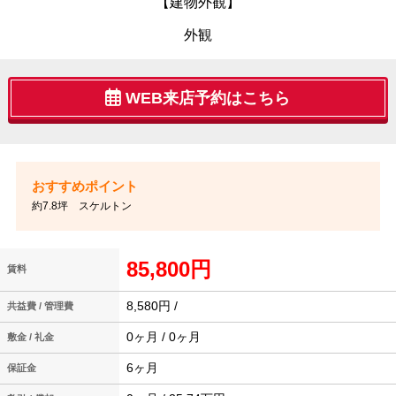
【建物外観】
外観
WEB来店予約はこちら
約7.8坪 スケルトン
85,800円
賃料
8,580円 /
共益費 / 管理費
0ヶ月 / 0ヶ月
敷金 / 礼金
6ヶ月
保証金