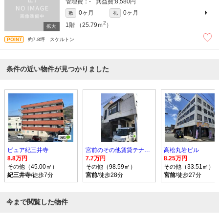
-
8,580円
0ヶ月
0ヶ月
敷
礼
2
1階
（25.79ｍ
）
約7.8坪 スケルトン
条件の近い物件が見つかりました
ピュア紀三井寺
宮前のその他賃貸テナント
高松丸岩ビル
8.8万円
7.7万円
8.25万円
その他（45.00㎡）
その他（98.59㎡）
その他（33.51㎡）
紀三井寺
/徒歩7分
宮前
/徒歩28分
宮前
/徒歩27分
今まで閲覧した物件