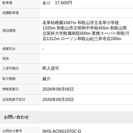
あり 17,600円
駐車場
近隣駐車場
名草幼稚園1587m 和歌山市立名草小学校
1325m 和歌山市立明和中学校455m 和歌山県
周辺環境
立医科大学附属病院500m 業務スーパー和歌川
店1312m ローソン和歌山紀三井寺店180m
-
借家区分
現況
即入居可
入居可能日
媒介
取引態様
2026年08月06日
情報更新日
2026年08月20日
次回更新予定日
お問い合わせ
RHS-ACI001970C-D
お問合せ番号