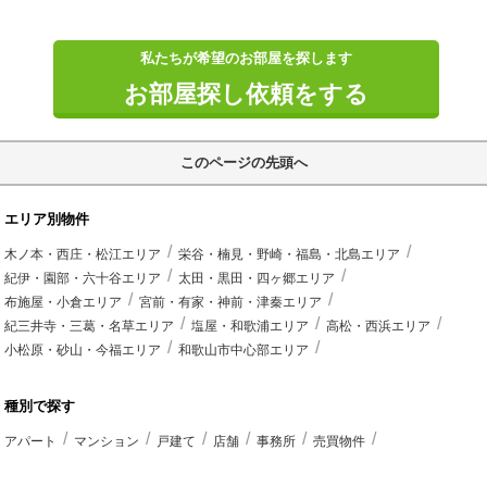
私たちが希望のお部屋を探します
お部屋探し依頼をする
このページの先頭へ
エリア別物件
木ノ本・西庄・松江エリア
栄谷・楠見・野崎・福島・北島エリア
紀伊・園部・六十谷エリア
太田・黒田・四ヶ郷エリア
布施屋・小倉エリア
宮前・有家・神前・津秦エリア
紀三井寺・三葛・名草エリア
塩屋・和歌浦エリア
高松・西浜エリア
小松原・砂山・今福エリア
和歌山市中心部エリア
種別で探す
アパート
マンション
戸建て
店舗
事務所
売買物件