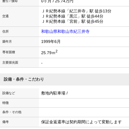
0ヶ月 / 25.74万円
敷引 / 償却
ＪＲ紀勢本線「紀三井寺」駅 徒歩13分
ＪＲ紀勢本線「黒江」駅 徒歩44分
交通
ＪＲ紀勢本線「宮前」駅 徒歩45分
和歌山県和歌山市紀三井寺
住所
1999年6月
築年月
2
25.79ｍ
専有面積
-
主要採光面
設備・条件・こだわり
敷地内駐車場 /
設備など
特徴
条件・その他
保証金返還率は契約期間によって変動します
備考