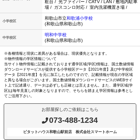
粧台 / 光ファイバー / CATV / LAN / 敷地内駐車
場 / ガスコンロ対応 / 室内洗濯機置き場 /
和歌山市立
和歌浦小学校
小学校区
(和歌山県和歌山市)
明和中学校
中学校区
(和歌山県和歌山市)
※各種情報と現状に差異がある場合は、現状優先となります。
※物件情報の学区情報について
当サイト物件情報に記載されております通学区域(学区)情報は、国土数値情報
ダウンロードサービスが提供する小学校区データ【2021年度】及び中学校区
データ【2021年度】を元に加工したものですので、記載情報が現在の学区域
と異なる場合がございます。国土数値情報ダウンロードサービスのWEBサイ
ト上で記述通り、データは必ずしも正確とは言えません。また、通学区域(学
区)は毎年見直しの対象となりますので、そちらを踏まえ学区情報は参考とし
てご活用下さい。
お部屋探しのご依頼はこちら
073-488-1234
ピタットハウス和歌山駅前店 株式会社スマートホーム