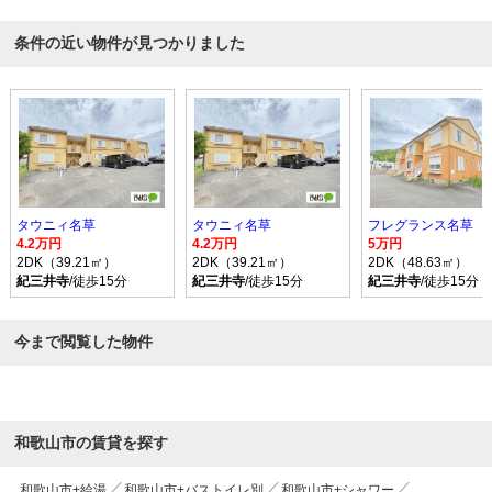
条件の近い物件が見つかりました
タウニィ名草
タウニィ名草
フレグランス名草
4.2万円
4.2万円
5万円
2DK（39.21㎡）
2DK（39.21㎡）
2DK（48.63㎡）
紀三井寺
/徒歩15分
紀三井寺
/徒歩15分
紀三井寺
/徒歩15分
今まで閲覧した物件
和歌山市の賃貸を探す
和歌山市+給湯
和歌山市+バストイレ別
和歌山市+シャワー