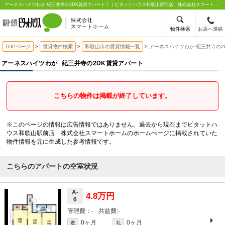
アーネスハイツわか 紀三井寺の2DK賃貸アパート！｜ピタットハウス和歌山駅前店 株式会社スマートホーム
物件検索
お店へ連絡
TOPページ
賃貸物件検索
和歌山市の賃貸情報一覧
アーネスハイツわか 紀三井寺の2
アーネスハイツわか
紀三井寺の2DK賃貸アパート
こちらの物件は掲載が終了しています。
※このページの情報は広告情報ではありません。過去から現在までピタットハ
ウス和歌山駅前店 株式会社スマートホームのホームぺージに掲載されていた
物件情報を元に生成した参考情報です。
こちらのアパートの空室状況
A-
4.8万円
6
-
-
0ヶ月
0ヶ月
敷
礼