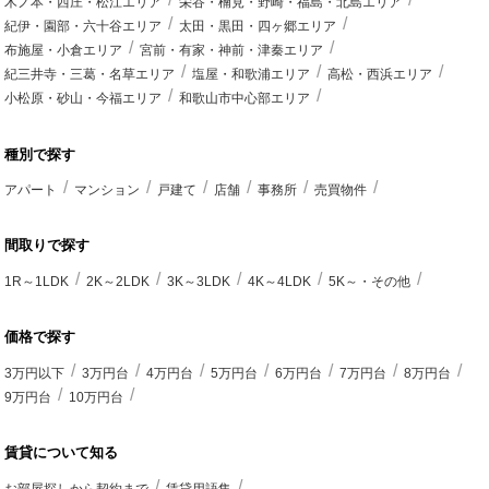
木ノ本・西庄・松江エリア
栄谷・楠見・野崎・福島・北島エリア
紀伊・園部・六十谷エリア
太田・黒田・四ヶ郷エリア
布施屋・小倉エリア
宮前・有家・神前・津秦エリア
紀三井寺・三葛・名草エリア
塩屋・和歌浦エリア
高松・西浜エリア
小松原・砂山・今福エリア
和歌山市中心部エリア
種別で探す
アパート
マンション
戸建て
店舗
事務所
売買物件
間取りで探す
1R～1LDK
2K～2LDK
3K～3LDK
4K～4LDK
5K～・その他
価格で探す
3万円以下
3万円台
4万円台
5万円台
6万円台
7万円台
8万円台
9万円台
10万円台
賃貸について知る
お部屋探しから契約まで
賃貸用語集