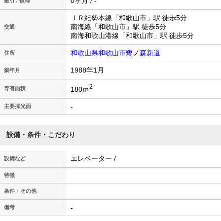
0ヶ月 / -
敷引 / 償却
ＪＲ紀勢本線「和歌山市」駅 徒歩5分
南海線「和歌山市」駅 徒歩5分
交通
南海和歌山港線「和歌山市」駅 徒歩5分
和歌山県和歌山市鷺ノ森新道
住所
1988年1月
築年月
2
180ｍ
専有面積
-
主要採光面
設備・条件・こだわり
エレベーター /
設備など
特徴
条件・その他
-
備考