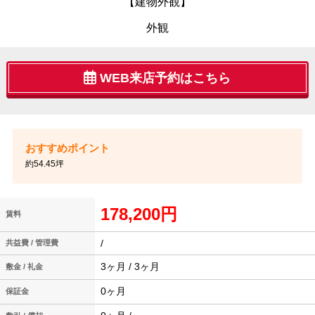
【建物外観】
外観
WEB来店予約はこちら
約54.45坪
178,200円
賃料
/
共益費 / 管理費
3ヶ月 / 3ヶ月
敷金 / 礼金
0ヶ月
保証金