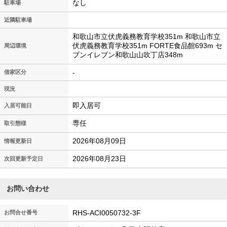
なし
駐車場
近隣駐車場
和歌山市立伏虎義務教育学校351m 和歌山市立
伏虎義務教育学校351m FORTE食品館693m セ
周辺環境
ブンイレブン和歌山山吹丁店348m
-
借家区分
現況
即入居可
入居可能日
専任
取引態様
2026年08月09日
情報更新日
2026年08月23日
次回更新予定日
お問い合わせ
RHS-ACI0050732-3F
お問合せ番号