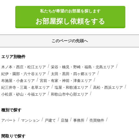
私たちが希望のお部屋を探します
お部屋探し依頼をする
このページの先頭へ
エリア別物件
木ノ本・西庄・松江エリア
栄谷・楠見・野崎・福島・北島エリア
紀伊・園部・六十谷エリア
太田・黒田・四ヶ郷エリア
布施屋・小倉エリア
宮前・有家・神前・津秦エリア
紀三井寺・三葛・名草エリア
塩屋・和歌浦エリア
高松・西浜エリア
小松原・砂山・今福エリア
和歌山市中心部エリア
種別で探す
アパート
マンション
戸建て
店舗
事務所
売買物件
間取りで探す