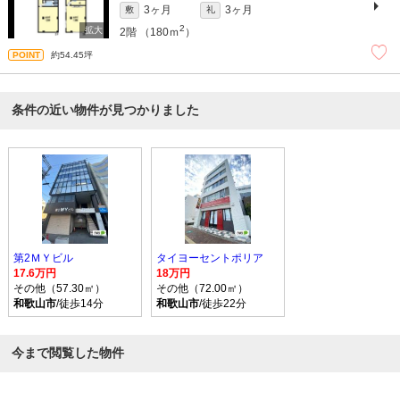
3ヶ月
3ヶ月
敷
礼
2
2階
（180ｍ
）
約54.45坪
条件の近い物件が見つかりました
第2ＭＹビル
タイヨーセントポリア
17.6万円
18万円
その他（57.30㎡）
その他（72.00㎡）
和歌山市
/徒歩14分
和歌山市
/徒歩22分
今まで閲覧した物件