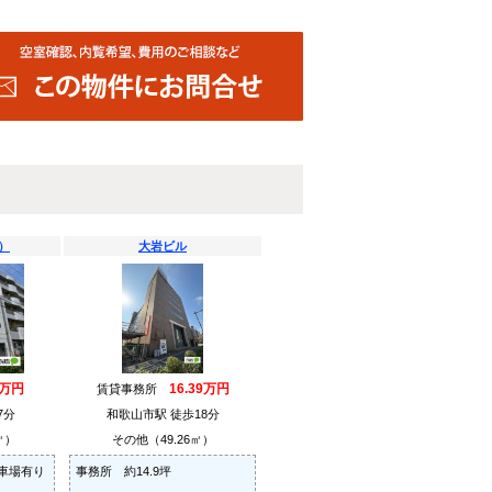
）
大岩ビル
5万円
16.39万円
賃貸事務所
7分
和歌山市駅 徒歩18分
㎡）
その他（49.26㎡）
車場有り
事務所 約14.9坪