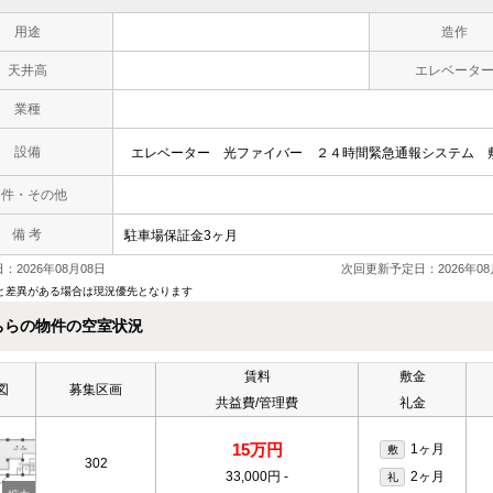
用途
造作
天井高
エレベータ
業種
設備
エレベーター
光ファイバー
２４時間緊急通報システム
条件・その他
備 考
駐車場保証金3ヶ月
：2026年08月08日
次回更新予定日：2026年08
と差異がある場合は現況優先となります
ちらの物件の空室状況
賃料
敷金
図
募集区画
共益費/管理費
礼金
15万円
1ヶ月
敷
302
33,000円
-
2ヶ月
礼