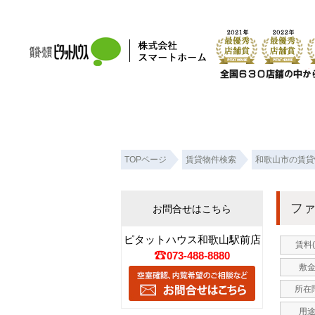
ファーストビル 和歌山市の賃貸事務所！｜ピタットハウス和歌山駅前店 株式会
TOPページ
賃貸物件検索
和歌山市の賃貸
フ
お問合せはこちら
ピタットハウス和歌山駅前店
賃料
073-488-8880
敷金
所在階
用途