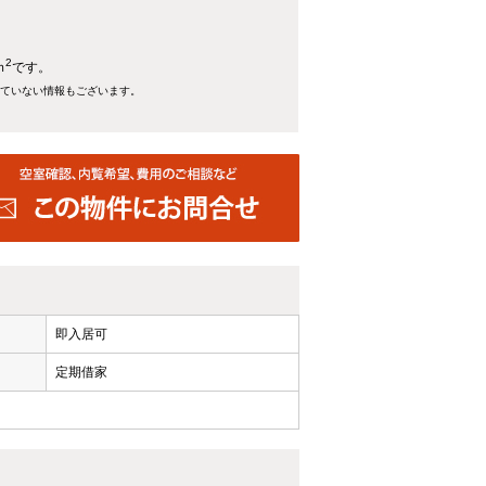
2
ｍ
です。
れていない情報もございます。
即入居可
定期借家