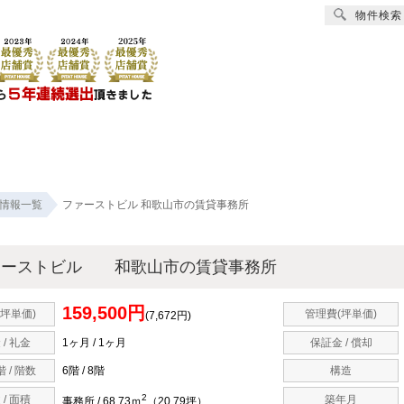
物件検索
社スマートホーム
賃貸
売買
オーナー様へ
リフォーム
会社
情報一覧
ファーストビル 和歌山市の賃貸事務所
ァーストビル 和歌山市の賃貸事務所
159,500円
(坪単価)
管理費(坪単価)
(7,672円)
 / 礼金
1ヶ月 / 1ヶ月
保証金 / 償却
 / 階数
6階 / 8階
構造
2
 / 面積
築年月
事務所 / 68.73ｍ
（20.79坪）