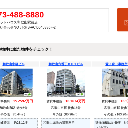
73-488-8880
ットハウス和歌山駅前店
い合わせNO：RHS-ACI0045386F-2
の物件に似た物件をチェック！
和歌山中橋ビル
和歌山六番丁８０１ビル
鷺ノ森（事務所
15.2592万円
16.1634万円
16.
貸事務所
賃貸事務所
賃貸事務所
和歌山市駅 徒歩8分
和歌山市駅 徒歩16分
和歌山市駅 徒歩
その他（76.44㎡）
その他（80.96㎡）
その他（163.20
械警備 約23.12坪
和歌山城前の貸事務所
建物面積は約49坪 駐
（2台可）