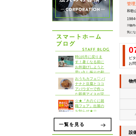
管理
和歌
19
※物件
気にな
0
ピタ
お問
物
一覧を見る
設