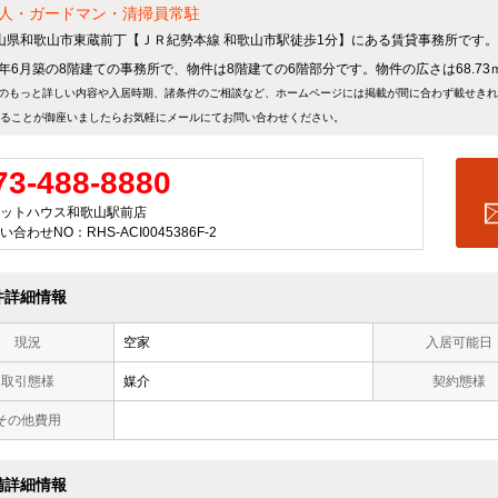
人・ガードマン・清掃員常駐
山県和歌山市東蔵前丁【ＪＲ紀勢本線 和歌山市駅徒歩1分】にある賃貸事務所です。
84年6月築の8階建ての事務所で、物件は8階建ての6階部分です。物件の広さは68.73
のもっと詳しい内容や入居時期、諸条件のご相談など、ホームページには掲載が間に合わず載せき
ることが御座いましたらお気軽にメールにて
お問い合わせ
ください。
73-488-8880
ットハウス和歌山駅前店
い合わせNO：RHS-ACI0045386F-2
件詳細情報
現況
空家
入居可能日
取引態様
媒介
契約態様
その他費用
備詳細情報