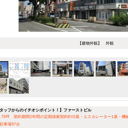
【建物外観】 外観
タッフからのイチオシポイント！】ファーストビル
0.79坪 契約期間2年間の定期借家契約EV2基・エスカレーター1基・機
駐車場97台