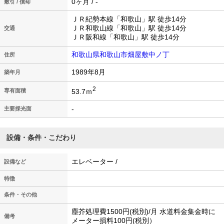
0ヶ月 / -
敷引 / 償却
ＪＲ紀勢本線「和歌山」駅 徒歩14分
ＪＲ和歌山線「和歌山」駅 徒歩14分
交通
ＪＲ阪和線「和歌山」駅 徒歩14分
和歌山県和歌山市畑屋敷中ノ丁
住所
1989年8月
築年月
2
53.7ｍ
専有面積
-
主要採光面
設備・条件・こだわり
エレベーター /
設備など
特徴
条件・その他
塵芥処理費1500円(税別)/月 水道料金集金時に
備考
メーター損料100円(税別）