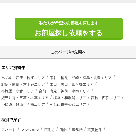
私たちが希望のお部屋を探します
お部屋探し依頼をする
このページの先頭へ
エリア別物件
木ノ本・西庄・松江エリア
栄谷・楠見・野崎・福島・北島エリア
紀伊・園部・六十谷エリア
太田・黒田・四ヶ郷エリア
布施屋・小倉エリア
宮前・有家・神前・津秦エリア
紀三井寺・三葛・名草エリア
塩屋・和歌浦エリア
高松・西浜エリア
小松原・砂山・今福エリア
和歌山市中心部エリア
種別で探す
アパート
マンション
戸建て
店舗
事務所
売買物件