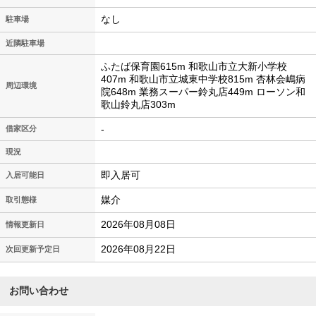
なし
駐車場
近隣駐車場
ふたば保育園615m 和歌山市立大新小学校
407m 和歌山市立城東中学校815m 杏林会嶋病
周辺環境
院648m 業務スーパー鈴丸店449m ローソン和
歌山鈴丸店303m
-
借家区分
現況
即入居可
入居可能日
媒介
取引態様
2026年08月08日
情報更新日
2026年08月22日
次回更新予定日
お問い合わせ