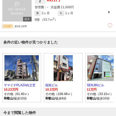
2
-
11,000円
2ヶ月
1ヶ月
敷
礼
2
6階
（53.7ｍ
）
約16.24坪
条件の近い物件が見つかりました
ヤマイチPLAZA向之芝
稲垣ビル
SENJINビル
10.23万円
10.3万円
11万円
その他（61.40㎡）
その他（106.48㎡）
その他（33.10㎡）
和歌山
/徒歩10分
和歌山
/徒歩8分
和歌山
/徒歩10分
今まで閲覧した物件