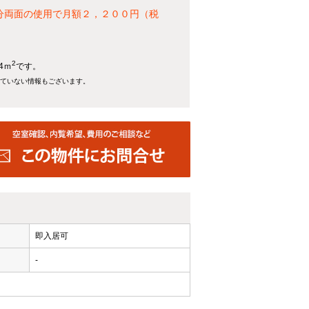
枚分両面の使用で月額２，２００円（税
2
4ｍ
です。
れていない情報もございます。
即入居可
-