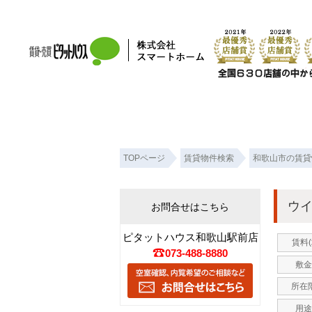
ウイング山路 紀ノ川の賃貸テナント！｜ピタットハウス和歌山駅前店 株式会社
TOPページ
賃貸物件検索
和歌山市の賃貸
ウ
お問合せはこちら
ピタットハウス和歌山駅前店
賃料(
073-488-8880
敷金
所在階
用途