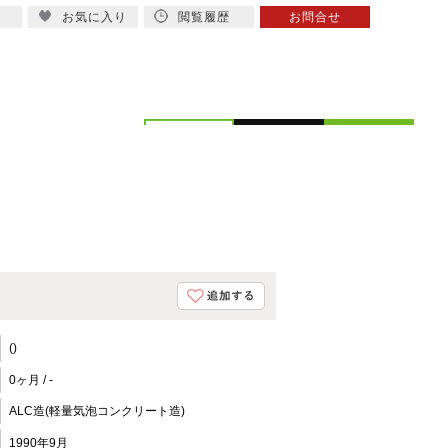
お気に入り
閲覧履歴
お問合せ
概要
スタッフ紹介
()
0ヶ月 / -
ALC造(軽量気泡コンクリート造)
1990年9月