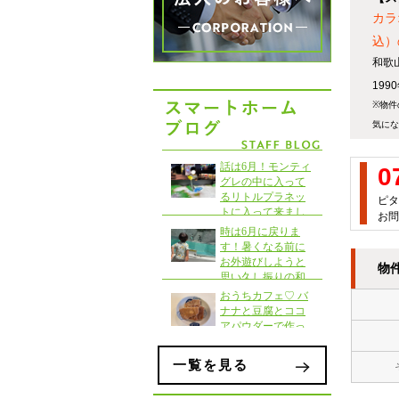
カラ
込）
和歌
19
※物件
気にな
0
ピタ
お問
物
一覧を見る