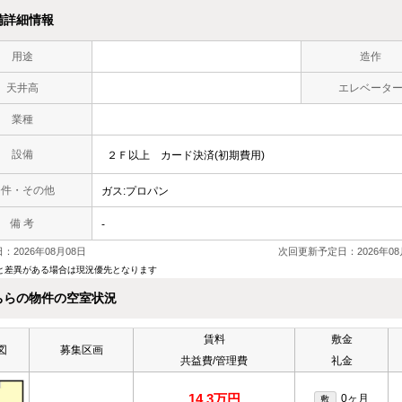
備詳細情報
用途
造作
天井高
エレベータ
業種
設備
２Ｆ以上
カード決済(初期費用)
条件・その他
ガス:プロパン
備 考
-
：2026年08月08日
次回更新予定日：2026年08
と差異がある場合は現況優先となります
ちらの物件の空室状況
賃料
敷金
図
募集区画
共益費/管理費
礼金
14.3万円
0ヶ月
敷