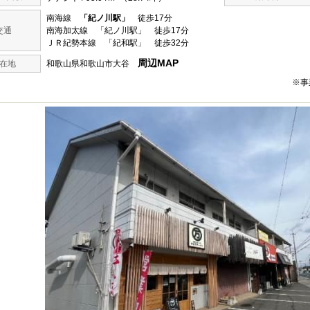
南海線
「紀ノ川駅」
徒歩17分
交通
南海加太線 「紀ノ川駅」 徒歩17分
ＪＲ紀勢本線 「紀和駅」 徒歩32分
周辺MAP
在地
和歌山県和歌山市大谷
※事