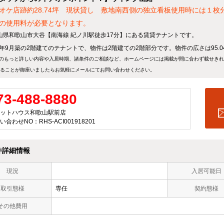
オケ店跡約28.74坪 現状貸し 敷地南西側の独立看板使用時には１
の使用料が必要となります。
山県和歌山市大谷【南海線 紀ノ川駅徒歩17分】にある賃貸テナントです。
90年9月築の2階建てのテナントで、物件は2階建ての2階部分です。物件の広さは95.0
のもっと詳しい内容や入居時期、諸条件のご相談など、ホームページには掲載が間に合わず載せき
ることが御座いましたらお気軽にメールにて
お問い合わせ
ください。
73-488-8880
ットハウス和歌山駅前店
い合わせNO：RHS-ACI001918201
件詳細情報
現況
入居可能日
取引態様
専任
契約態様
その他費用