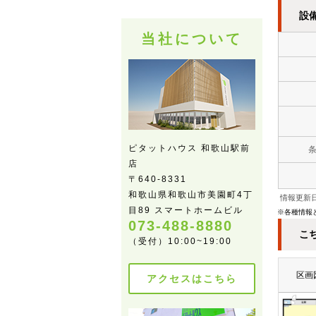
設
当社について
ピタットハウス 和歌山駅前
店
〒640-8331
和歌山県和歌山市美園町4丁
情報更新日
目89 スマートホームビル
※各種情報
073-488-8880
こ
（受付）10:00~19:00
区画
アクセスはこちら