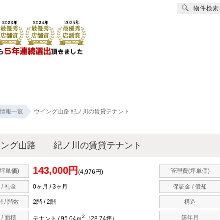
物件検索
スマートホーム
賃貸
売買
オーナー様へ
リフォーム
会社
情報一覧
ウイング山路 紀ノ川の賃貸テナント
イング山路 紀ノ川の賃貸テナント
143,000円
坪単価)
管理費(坪単価)
(4,976円)
 / 礼金
0ヶ月 / 3ヶ月
保証金 / 償却
 / 階数
2階 / 2階
構造
2
 / 面積
築年月
テナント / 95.04ｍ
（28.74坪）