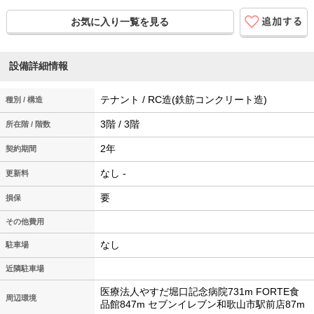
お気に入り一覧を見る
設備詳細情報
テナント / RC造(鉄筋コンクリート造)
種別 / 構造
3階 / 3階
所在階 / 階数
2年
契約期間
なし -
更新料
要
損保
その他費用
なし
駐車場
近隣駐車場
医療法人やすだ堀口記念病院731m FORTE食
周辺環境
品館847m セブンイレブン和歌山市駅前店87m