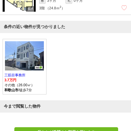
3ヶ月
0ヶ月
敷
礼
2
3階
（24.8ｍ
）
条件の近い物件が見つかりました
三筋目事務所
3.7万円
その他（26.00㎡）
和歌山市
/徒歩7分
今まで閲覧した物件