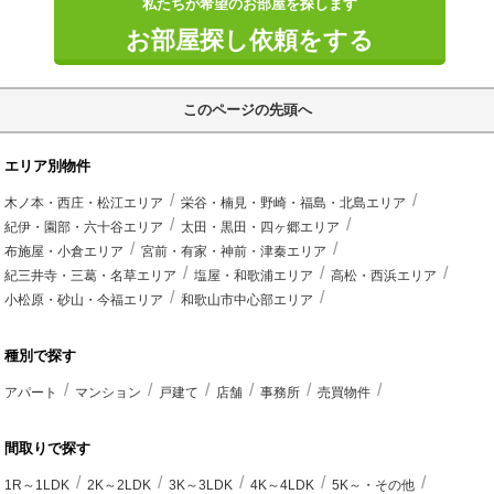
私たちが希望のお部屋を探します
お部屋探し依頼をする
このページの先頭へ
エリア別物件
木ノ本・西庄・松江エリア
栄谷・楠見・野崎・福島・北島エリア
紀伊・園部・六十谷エリア
太田・黒田・四ヶ郷エリア
布施屋・小倉エリア
宮前・有家・神前・津秦エリア
紀三井寺・三葛・名草エリア
塩屋・和歌浦エリア
高松・西浜エリア
小松原・砂山・今福エリア
和歌山市中心部エリア
種別で探す
アパート
マンション
戸建て
店舗
事務所
売買物件
間取りで探す
1R～1LDK
2K～2LDK
3K～3LDK
4K～4LDK
5K～・その他