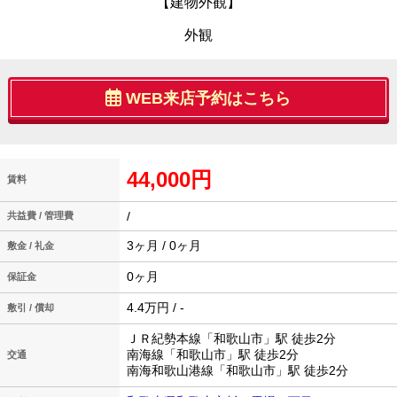
【建物外観】
外観
WEB来店予約はこちら
44,000円
賃料
/
共益費 / 管理費
3ヶ月 / 0ヶ月
敷金 / 礼金
0ヶ月
保証金
4.4万円 / -
敷引 / 償却
ＪＲ紀勢本線「和歌山市」駅 徒歩2分
南海線「和歌山市」駅 徒歩2分
交通
南海和歌山港線「和歌山市」駅 徒歩2分