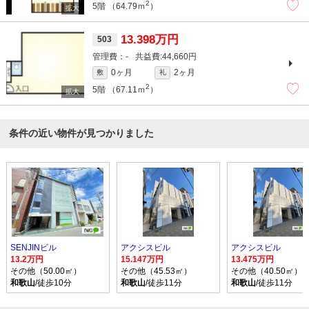
2
5階
（64.79ｍ
）
13.398万円
503
-
44,660円
0ヶ月
2ヶ月
敷
礼
2
5階
（67.11ｍ
）
条件の近い物件が見つかりました
SENJINビル
アクシスビル
アクシスビル
13.2万円
15.147万円
13.475万円
その他（50.00㎡）
その他（45.53㎡）
その他（40.50㎡）
和歌山
/徒歩10分
和歌山
/徒歩11分
和歌山
/徒歩11分