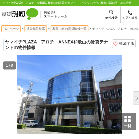
ヤマイチPLAZA アロチ ANNEX 和歌山の賃貸テナント！｜ピタットハウス和歌山駅前店 株式会社スマートホーム
物件検索
お店へ連絡
TOPページ
賃貸物件検索
和歌山市の賃貸情報一覧
ヤマイチPLAZA アロチ ANN
ヤマイチPLAZA アロチ ANNEX
和歌山の賃貸テナ
ントの物件情報
1 / 8
一覧