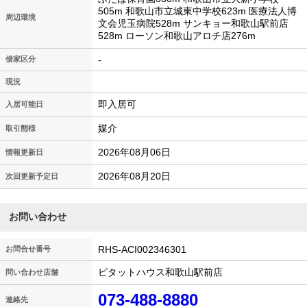
505m 和歌山市立城東中学校623m 医療法人博
周辺環境
文会児玉病院528m サンキョー和歌山駅前店
528m ローソン和歌山アロチ店276m
-
借家区分
現況
即入居可
入居可能日
媒介
取引態様
2026年08月06日
情報更新日
2026年08月20日
次回更新予定日
お問い合わせ
RHS-ACI002346301
お問合せ番号
ピタットハウス和歌山駅前店
問い合わせ店舗
073-488-8880
連絡先