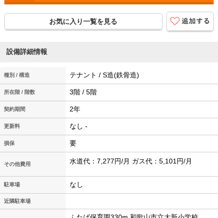
お気に入り一覧を見る
設備詳細情報
テナント / S造(鉄骨造)
種別 / 構造
3階 / 5階
所在階 / 階数
2年
契約期間
なし -
更新料
要
損保
水道代：7,277円/月 ガス代：5,101円/月
その他費用
なし
駐車場
近隣駐車場
ふたば保育園330m 和歌山市立大新小学校