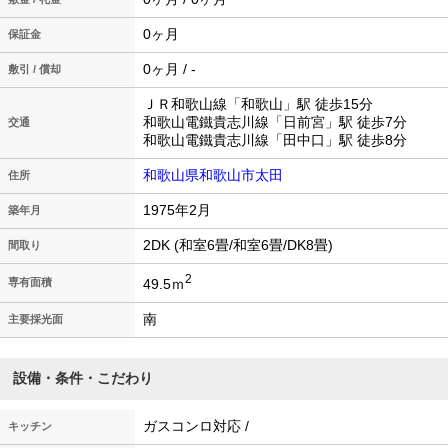
0ヶ月
保証金
0ヶ月 / -
敷引 / 償却
ＪＲ和歌山線「和歌山」駅 徒歩15分
和歌山電鐵貴志川線「日前宮」駅 徒歩7分
交通
和歌山電鐵貴志川線「田中口」駅 徒歩8分
和歌山県和歌山市太田
住所
1975年2月
築年月
2DK (和室6畳/和室6畳/DK8畳)
間取り
2
49.5ｍ
専有面積
南
主要採光面
設備・条件・こだわり
ガスコンロ対応 /
キッチン