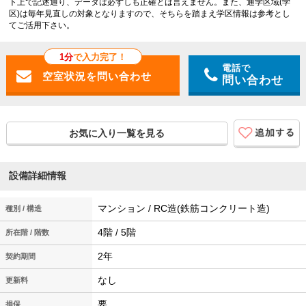
ト上で記述通り、データは必ずしも正確とは言えません。また、通学区域(学
区)は毎年見直しの対象となりますので、そちらを踏まえ学区情報は参考とし
てご活用下さい。
1分
で入力完了！
電話で
問い合わせ
お気に入り一覧を見る
設備詳細情報
マンション / RC造(鉄筋コンクリート造)
種別 / 構造
4階 / 5階
所在階 / 階数
2年
契約期間
なし
更新料
要
損保