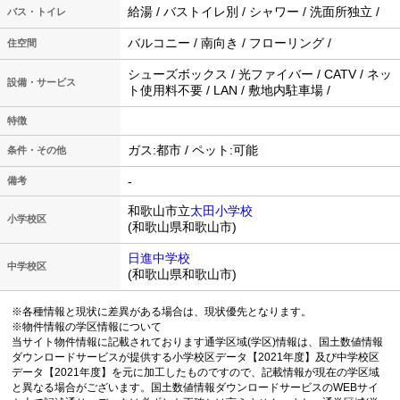
給湯 / バストイレ別 / シャワー / 洗面所独立 /
バス・トイレ
バルコニー / 南向き / フローリング /
住空間
シューズボックス / 光ファイバー / CATV / ネッ
設備・サービス
ト使用料不要 / LAN / 敷地内駐車場 /
特徴
ガス:都市 / ペット:可能
条件・その他
-
備考
和歌山市立
太田小学校
小学校区
(和歌山県和歌山市)
日進中学校
中学校区
(和歌山県和歌山市)
※各種情報と現状に差異がある場合は、現状優先となります。
※物件情報の学区情報について
当サイト物件情報に記載されております通学区域(学区)情報は、国土数値情報
ダウンロードサービスが提供する小学校区データ【2021年度】及び中学校区
データ【2021年度】を元に加工したものですので、記載情報が現在の学区域
と異なる場合がございます。国土数値情報ダウンロードサービスのWEBサイ