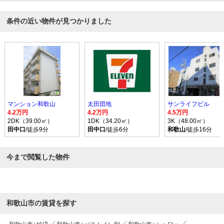
(^^)/☆
条件の近い物件が見つかりました
マンション和歌山
太田団地
サンライフビル
4.2万円
4.2万円
4.5万円
2DK（39.00㎡）
1DK（34.20㎡）
3K（48.00㎡）
田中口
/徒歩9分
田中口
/徒歩6分
和歌山
/徒歩16分
今まで閲覧した物件
和歌山市の賃貸を探す