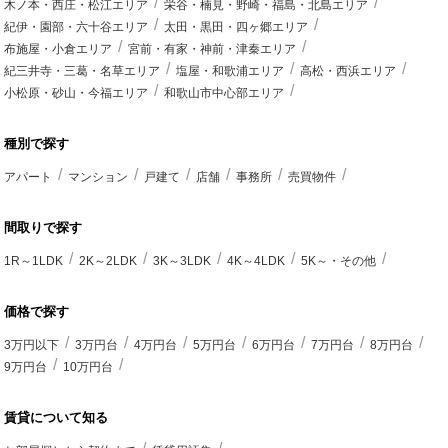
木ノ本・西庄・松江エリア
栄谷・楠見・野崎・福島・北島エリア
紀伊・園部・六十谷エリア
太田・黒田・四ヶ郷エリア
布施屋・小倉エリア
宮前・有家・神前・津秦エリア
紀三井寺・三葛・名草エリア
塩屋・和歌浦エリア
高松・西浜エリア
小松原・砂山・今福エリア
和歌山市中心部エリア
種別で探す
アパート
マンション
戸建て
店舗
事務所
売買物件
間取りで探す
1R～1LDK
2K～2LDK
3K～3LDK
4K～4LDK
5K～・その他
価格で探す
3万円以下
3万円台
4万円台
5万円台
6万円台
7万円台
8万円台
9万円台
10万円台
賃貸について知る