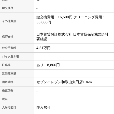
-
鍵交換代
鍵交換費用：16,500円 クリーニング費用：
その他費用
55,000円
日本賃貸保証株式会社 日本賃貸保証株式会社
保証会社
要確認
4.51万円
仲介手数料
バイク置き場
あり 8,800円
駐車場
近隣駐車場
セブンイレブン和歌山太田店194m
周辺環境
-
借家区分
現況
即入居可
入居可能日