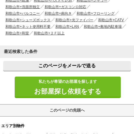
和歌山市+給湯
和歌山市+バストイレ別
和歌山市+シャワー
和歌山市+洗面所独立
和歌山市+ガスコンロ対応
和歌山市+バルコニー
和歌山市+南向き
和歌山市+フローリング
和歌山市+シューズボックス
和歌山市+光ファイバー
和歌山市+CATV
和歌山市+ネット使用料不要
和歌山市+LAN
和歌山市+敷地内駐車場
和歌山市+和室
和歌山市+２Ｆ以上
最近検索した条件
このページをメールで送る
私たちが希望のお部屋を探します
お部屋探し依頼をする
このページの先頭へ
エリア別物件