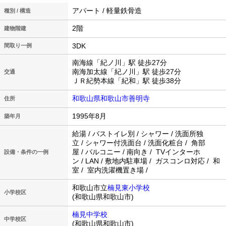
アパート / 軽量鉄骨造
種別 / 構造
2階
建物階建
3DK
間取り一例
南海線「紀ノ川」駅 徒歩27分
南海加太線「紀ノ川」駅 徒歩27分
交通
ＪＲ紀勢本線「紀和」駅 徒歩38分
和歌山県和歌山市善明寺
住所
1995年8月
築年月
給湯 / バストイレ別 / シャワー / 洗面所独
立 / シャワー付洗面台 / 洗面化粧台 / 角部
屋 / バルコニー / 南向き / TVインターホ
設備・条件の一例
ン / LAN / 敷地内駐車場 / ガスコンロ対応 / 和
室 / 室内洗濯機置き場 /
和歌山市立
楠見東小学校
小学校区
(和歌山県和歌山市)
楠見中学校
中学校区
(和歌山県和歌山市)