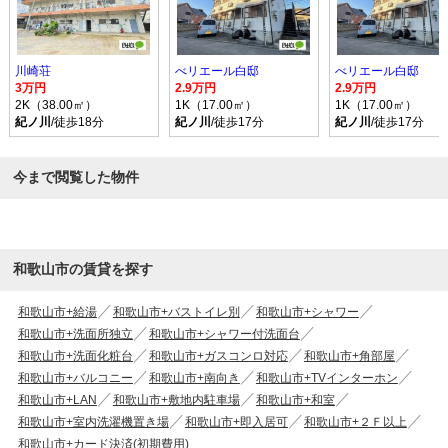
川崎荘
べリエール白邸
べリエール白邸
3万円
2.9万円
2.9万円
2K（38.00㎡）
1K（17.00㎡）
1K（17.00㎡）
紀ノ川
/徒歩18分
紀ノ川
/徒歩17分
紀ノ川
/徒歩17分
今まで閲覧した物件
和歌山市の賃貸を探す
和歌山市+給湯
和歌山市+バストイレ別
和歌山市+シャワー
和歌山市+洗面所独立
和歌山市+シャワー付洗面台
和歌山市+洗面化粧台
和歌山市+ガスコンロ対応
和歌山市+角部屋
和歌山市+バルコニー
和歌山市+南向き
和歌山市+TVインターホン
和歌山市+LAN
和歌山市+敷地内駐車場
和歌山市+和室
和歌山市+室内洗濯機置き場
和歌山市+即入居可
和歌山市+２Ｆ以上
和歌山市+カード決済(初期費用)