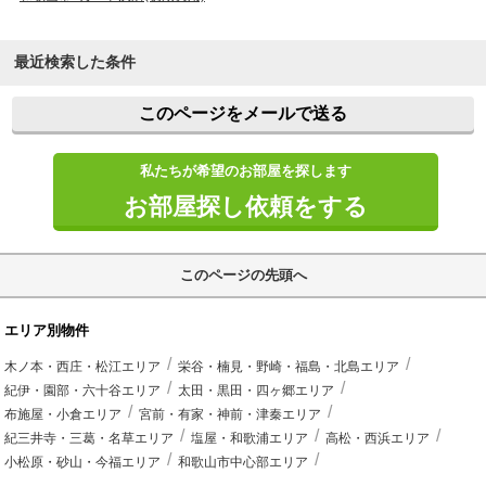
最近検索した条件
このページをメールで送る
私たちが希望のお部屋を探します
お部屋探し依頼をする
このページの先頭へ
エリア別物件
木ノ本・西庄・松江エリア
栄谷・楠見・野崎・福島・北島エリア
紀伊・園部・六十谷エリア
太田・黒田・四ヶ郷エリア
布施屋・小倉エリア
宮前・有家・神前・津秦エリア
紀三井寺・三葛・名草エリア
塩屋・和歌浦エリア
高松・西浜エリア
小松原・砂山・今福エリア
和歌山市中心部エリア