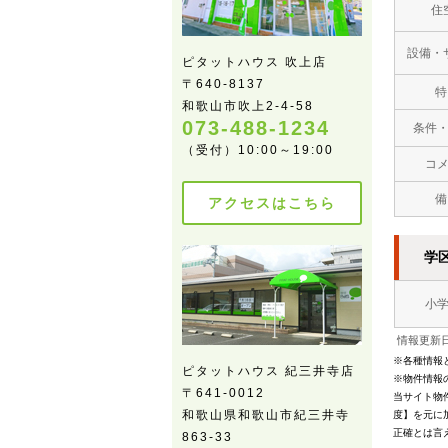
住
設備・
ピタットハウス 吹上店
〒640-8137
特
和歌山市吹上2-4-58
073-488-1234
条件
（受付）10:00～19:00
コ
備
アクセスはこちら
学
小
情報更新日
※各種情報
ピタットハウス 紀三井寺店
※物件情報
〒641-0012
当サイト物
和歌山県和歌山市紀三井寺
度】を元に
正確とは言
863-33