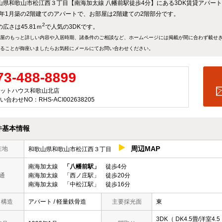
山県和歌山市松江西３丁目【南海加太線 八幡前駅徒歩4分】にある3DK賃貸アパー
92年1月築の2階建てのアパートで、お部屋は2階建ての2階部分です。
2
広さは45.81ｍ
で人気の3DKです。
屋のもっと詳しい内容や入居時期、諸条件のご相談など、ホームページには掲載が間に合わず載せ
ることが御座いましたらお気軽にメールにて
お問い合わせ
ください。
73-488-8899
ットハウス和歌山北店
い合わせNO：RHS-ACI002638205
件基本情報
周辺MAP
在地
和歌山県和歌山市松江西３丁目
南海加太線
「八幡前駅」
徒歩4分
通
南海加太線 「西ノ庄駅」 徒歩20分
南海加太線 「中松江駅」 徒歩16分
/ 構造
アパート / 軽量鉄骨造
主要採光面
東
3DK（ DK4.5畳/洋室4.5