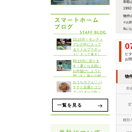
和歌
19
物件の
※お部
気にな
0
ピタ
お問
物
所
交
一覧を見る
種別 