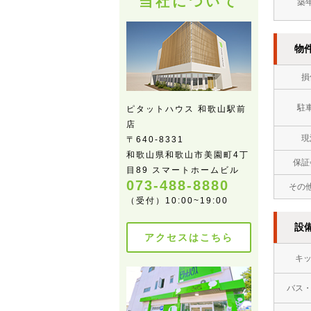
当社について
築
物
損
駐
ピタットハウス 和歌山駅前
店
現
〒640-8331
和歌山県和歌山市美園町4丁
保証
目89 スマートホームビル
073-488-8880
その
（受付）10:00~19:00
設
アクセスはこちら
キ
バス