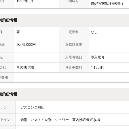
年月
1992年1月
間取り
畳/洋室6畳/洋室6畳 ）
件詳細情報
保
要
更新料
なし
車場
あり5,000円
近隣駐車場
況
入居可能日
即入居可
会社
その他 実費
仲介手数料
4.18万円
他費用
備詳細情報
ッチン
ガスコンロ対応
・トイレ
給湯
バストイレ別
シャワー
室内洗濯機置き場