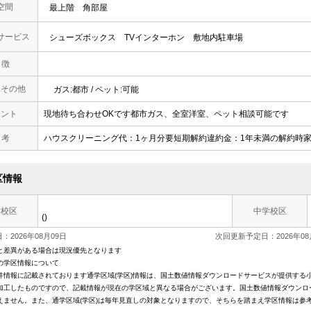
空間
最上階
角部屋
サービス
シューズボックス
TVインターホン
敷地内駐車場
 徴
・その他
ガス:都市 / ペット:可能
メント
現地待ち合わせOKです都市ガス、全室洋室、ペット相談可能です
 考
ハウスクリーニング代：1ヶ月分要短期解約違約金：1年未満の解約時
区情報
学校区
中学校区
()
：2026年08月09日
次回更新予定日：2026年08
と差異がある場合は現況優先となります
の学区情報について
件情報に記載されております通学区域(学区)情報は、国土数値情報ダウンロードサービスが提供する小学
加工したものですので、記載情報が現在の学区域と異なる場合がございます。国土数値情報ダウンロ
えません。また、通学区域(学区)は毎年見直しの対象となりますので、そちらを踏まえ学区情報は参