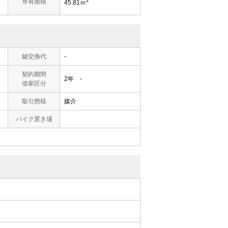
2
専有面積
45.81ｍ
鍵交換代
-
契約期間
2年 -
借家区分
取引態様
媒介
バイク置き場