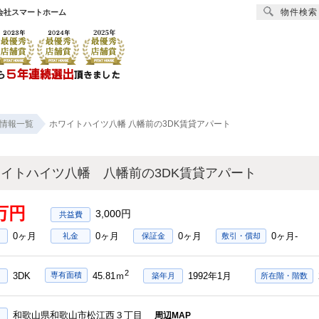
物件検索
会社スマートホーム
賃貸
売買
オーナー様へ
リフォーム
会社
情報一覧
ホワイトハイツ八幡 八幡前の3DK賃貸アパート
イトハイツ八幡 八幡前の3DK賃貸アパート
8万円
3,000円
0ヶ月
0ヶ月
0ヶ月
0ヶ月-
礼金
保証金
敷引・償却
2
3DK
1992年1月
専有面積
45.81ｍ
築年月
所在階・階数
和歌山県和歌山市松江西３丁目
周辺MAP