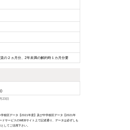
家賃の２ヵ月分、2年未満の解約時１カ月分要
()
月23日
校区データ【2021年度】及び中学校区データ【2021年
ードサービスのWEBサイト上で記述通り、データは必ずしも
考としてご活用下さい。