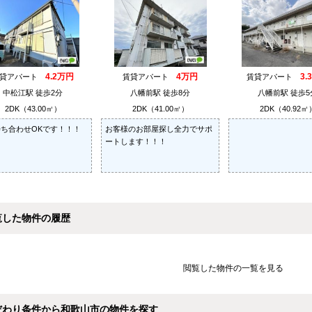
4.2万円
4万円
3.
賃貸アパート
賃貸アパート
賃貸アパート
中松江駅 徒歩2分
八幡前駅 徒歩8分
八幡前駅 徒歩5
2DK（43.00㎡）
2DK（41.00㎡）
2DK（40.92㎡
ち合わせOKです！！！
お客様のお部屋探し全力でサポ
ートします！！！
覧した物件の履歴
閲覧した物件の一覧を見る
だわり条件から和歌山市の物件を探す