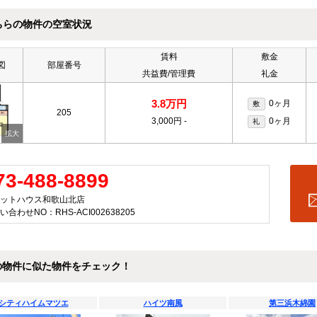
ちらの物件の空室状況
賃料
敷金
図
部屋番号
共益費/管理費
礼金
3.8万円
0ヶ月
敷
205
3,000円
-
0ヶ月
礼
73-488-8899
ットハウス和歌山北店
い合わせNO：RHS-ACI002638205
の物件に似た物件をチェック！
シティハイムマツエ
ハイツ南風
第三浜木綿園