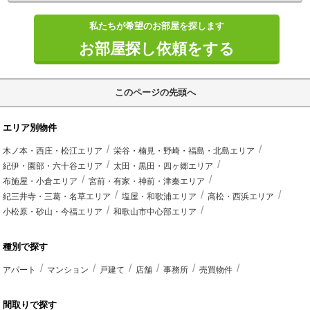
私たちが希望のお部屋を探します
お部屋探し依頼をする
このページの先頭へ
エリア別物件
木ノ本・西庄・松江エリア
栄谷・楠見・野崎・福島・北島エリア
紀伊・園部・六十谷エリア
太田・黒田・四ヶ郷エリア
布施屋・小倉エリア
宮前・有家・神前・津秦エリア
紀三井寺・三葛・名草エリア
塩屋・和歌浦エリア
高松・西浜エリア
小松原・砂山・今福エリア
和歌山市中心部エリア
種別で探す
アパート
マンション
戸建て
店舗
事務所
売買物件
間取りで探す