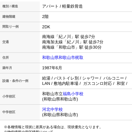
アパート / 軽量鉄骨造
種別 / 構造
2階
建物階建
2DK
間取り一例
南海線「紀ノ川」駅 徒歩7分
南海加太線「紀ノ川」駅 徒歩7分
交通
南海線「和歌山市」駅 徒歩30分
和歌山県和歌山市梶取
住所
1987年6月
築年月
給湯 / バストイレ別 / シャワー / バルコニー /
設備・条件の一例
LAN / 敷地内駐車場 / ガスコンロ対応 / 和室 /
和歌山市立
福島小学校
小学校区
(和歌山県和歌山市)
河北中学校
中学校区
(和歌山県和歌山市)
※各種情報と現状に差異がある場合は、現状優先となります。
※物件情報の学区情報について