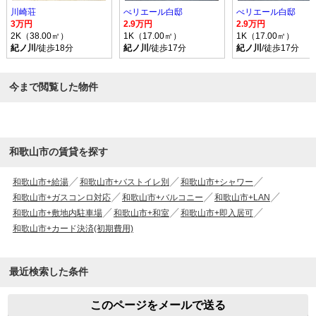
川崎荘
べリエール白邸
べリエール白邸
3万円
2.9万円
2.9万円
2K（38.00㎡）
1K（17.00㎡）
1K（17.00㎡）
紀ノ川
/徒歩18分
紀ノ川
/徒歩17分
紀ノ川
/徒歩17分
今まで閲覧した物件
和歌山市の賃貸を探す
和歌山市+給湯
和歌山市+バストイレ別
和歌山市+シャワー
和歌山市+ガスコンロ対応
和歌山市+バルコニー
和歌山市+LAN
和歌山市+敷地内駐車場
和歌山市+和室
和歌山市+即入居可
和歌山市+カード決済(初期費用)
最近検索した条件
このページをメールで送る