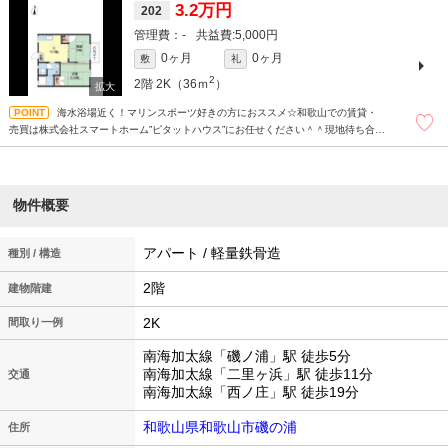
3.2万円
202
-
5,000円
0ヶ月
0ヶ月
敷
礼
2
2階
2K（36ｍ
）
海水浴場近く！マリンスポーツ好きの方におススメ☆和歌山での賃貸・
売買は株式会社スマートホーム”ピタットハウス”にお任せください＾＾現地待ち合わ
せもＯＫです！！！まずはどんなことでもお気軽にお問合せください(^^)/☆
物件概要
アパート / 軽量鉄骨造
種別 / 構造
2階
建物階建
2K
間取り一例
南海加太線「磯ノ浦」駅 徒歩5分
南海加太線「二里ヶ浜」駅 徒歩11分
交通
南海加太線「西ノ庄」駅 徒歩19分
和歌山県和歌山市磯の浦
住所