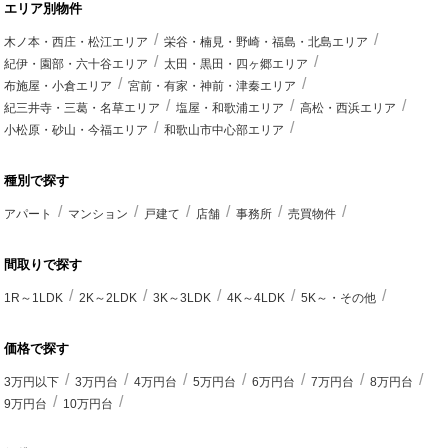
エリア別物件
木ノ本・西庄・松江エリア
栄谷・楠見・野崎・福島・北島エリア
紀伊・園部・六十谷エリア
太田・黒田・四ヶ郷エリア
布施屋・小倉エリア
宮前・有家・神前・津秦エリア
紀三井寺・三葛・名草エリア
塩屋・和歌浦エリア
高松・西浜エリア
小松原・砂山・今福エリア
和歌山市中心部エリア
種別で探す
アパート
マンション
戸建て
店舗
事務所
売買物件
間取りで探す
1R～1LDK
2K～2LDK
3K～3LDK
4K～4LDK
5K～・その他
価格で探す
3万円以下
3万円台
4万円台
5万円台
6万円台
7万円台
8万円台
9万円台
10万円台