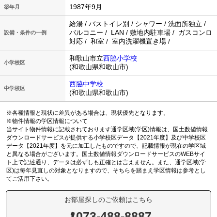
1987年9月
築年月
給湯 / バストイレ別 / シャワー / 洗面所独立 /
バルコニー / LAN / 敷地内駐車場 / ガスコンロ
設備・条件の一例
対応 / 和室 / 室内洗濯機置き場 /
和歌山市立
西脇小学校
小学校区
(和歌山県和歌山市)
西脇中学校
中学校区
(和歌山県和歌山市)
※各種情報と現状に差異がある場合は、現状優先となります。
※物件情報の学区情報について
当サイト物件情報に記載されております通学区域(学区)情報は、国土数値情報
ダウンロードサービスが提供する小学校区データ【2021年度】及び中学校区
データ【2021年度】を元に加工したものですので、記載情報が現在の学区域
と異なる場合がございます。国土数値情報ダウンロードサービスのWEBサイ
ト上で記述通り、データは必ずしも正確とは言えません。また、通学区域(学
区)は毎年見直しの対象となりますので、そちらを踏まえ学区情報は参考とし
てご活用下さい。
お部屋探しのご依頼はこちら
073-488-8887