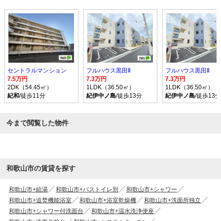
セントラルマンション
フルハウス黒田Ⅱ
フルハウス黒田Ⅱ
7.5万円
7.3万円
7.3万円
2DK（54.45㎡）
1LDK（36.50㎡）
1LDK（36.50㎡）
紀和
/徒歩11分
紀伊中ノ島
/徒歩13分
紀伊中ノ島
/徒歩13分
今まで閲覧した物件
和歌山市の賃貸を探す
和歌山市+給湯
和歌山市+バストイレ別
和歌山市+シャワー
和歌山市+追焚機能浴室
和歌山市+浴室乾燥機
和歌山市+洗面所独立
和歌山市+シャワー付洗面台
和歌山市+温水洗浄便座