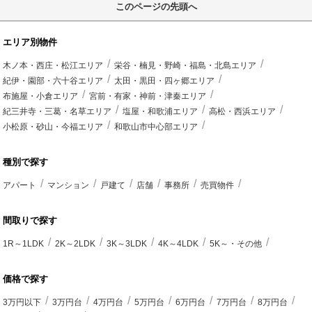
このページの先頭へ
エリア別物件
木ノ本・西庄・松江エリア
栄谷・楠見・野崎・福島・北島エリア
紀伊・園部・六十谷エリア
太田・黒田・四ヶ郷エリア
布施屋・小倉エリア
宮前・有家・神前・津秦エリア
紀三井寺・三葛・名草エリア
塩屋・和歌浦エリア
高松・西浜エリア
小松原・砂山・今福エリア
和歌山市中心部エリア
種別で探す
アパート
マンション
戸建て
店舗
事務所
売買物件
間取りで探す
1R～1LDK
2K～2LDK
3K～3LDK
4K～4LDK
5K～・その他
価格で探す
3万円以下
3万円台
4万円台
5万円台
6万円台
7万円台
8万円台