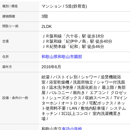
マンション / S造(鉄骨造)
種別 / 構造
3階
建物階建
2LDK
間取り一例
ＪＲ阪和線「六十谷」駅 徒歩18分
ＪＲ阪和線「紀伊中ノ島」駅 徒歩40分
交通
ＪＲ紀勢本線「紀和」駅 徒歩46分
和歌山県和歌山市園部
住所
2016年6月
築年月
給湯 / バストイレ別 / シャワー / 追焚機能浴
室 / 浴室乾燥機 / 洗面所独立 / シャワー付洗面
台 / 温水洗浄便座 / 洗面化粧台 / 最上階 / 角部
屋 / バルコニー / 南向き / エアコン / クロゼッ
ト / シューズボックス / 収納スペース / TVイン
設備・条件の一例
ターホン / オートロック / 宅配ボックス / ネッ
ト使用料不要 / LAN / 敷地内駐車場 / システム
キッチン / 3口以上コンロ / 室内洗濯機置き
場 /
和歌山市立
有功小学校