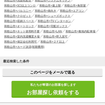
和歌山市+洗面化粧台
和歌山市+システムキッチン
和歌山市+3口以上コンロ
和歌山市+最上階
和歌山市+角部屋
和歌山市+バルコニー
和歌山市+南向き
和歌山市+エアコン
和歌山市+クロゼット
和歌山市+シューズボックス
和歌山市+収納スペース
和歌山市+TVインターホン
和歌山市+オートロック
和歌山市+宅配ボックス
和歌山市+ネット使用料不要
和歌山市+LAN
和歌山市+敷地内駐車場
和歌山市+室内洗濯機置き場
和歌山市+即入居可
和歌山市+保証会社利用可
和歌山市+２Ｆ以上
和歌山市+カード決済(初期費用)
最近検索した条件
このページをメールで送る
私たちが希望のお部屋を探します
お部屋探し依頼をする