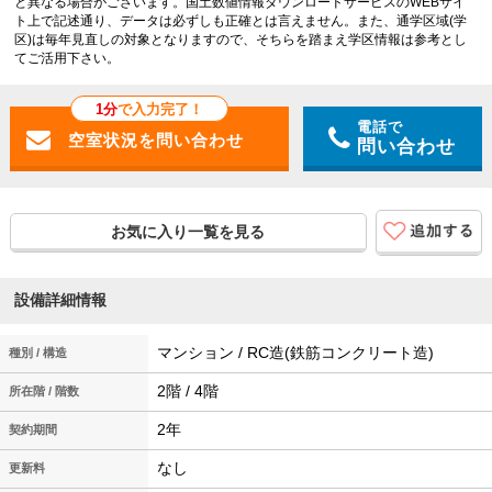
と異なる場合がございます。国土数値情報ダウンロードサービスのWEBサイ
ト上で記述通り、データは必ずしも正確とは言えません。また、通学区域(学
区)は毎年見直しの対象となりますので、そちらを踏まえ学区情報は参考とし
てご活用下さい。
1分
で入力完了！
電話で
問い合わせ
お気に入り一覧を見る
設備詳細情報
マンション / RC造(鉄筋コンクリート造)
種別 / 構造
2階 / 4階
所在階 / 階数
2年
契約期間
なし
更新料