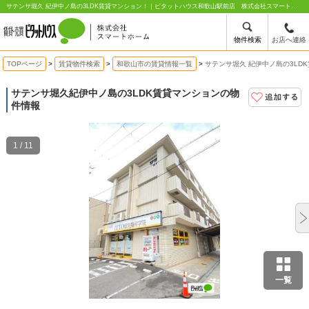
サテンサ堀久 紀伊中ノ島の3LDK賃貸マンション！｜ピタットハウス和歌山駅前店 株式会社スマートホーム
物件検索
お店へ連絡
TOPページ
賃貸物件検索
和歌山市の賃貸情報一覧
サテンサ堀久 紀伊中ノ島の3LD
サテンサ堀久
紀伊中ノ島の3LDK賃貸マンションの物
件情報
1 / 11
一覧