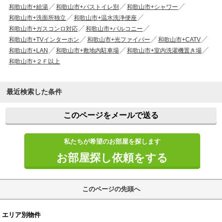
和歌山市+給湯
和歌山市+バストイレ別
和歌山市+シャワー
和歌山市+洗面所独立
和歌山市+温水洗浄便座
和歌山市+ガスコンロ対応
和歌山市+バルコニー
和歌山市+TVインターホン
和歌山市+光ファイバー
和歌山市+CATV
和歌山市+LAN
和歌山市+敷地内駐車場
和歌山市+室内洗濯機置き場
和歌山市+２Ｆ以上
最近検索した条件
このページをメールで送る
私たちが希望のお部屋を探します
お部屋探し依頼をする
このページの先頭へ
エリア別物件