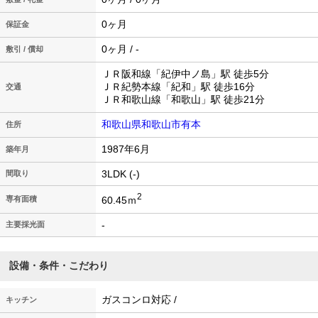
0ヶ月
保証金
0ヶ月 / -
敷引 / 償却
ＪＲ阪和線「紀伊中ノ島」駅 徒歩5分
ＪＲ紀勢本線「紀和」駅 徒歩16分
交通
ＪＲ和歌山線「和歌山」駅 徒歩21分
和歌山県和歌山市有本
住所
1987年6月
築年月
3LDK (-)
間取り
2
60.45ｍ
専有面積
-
主要採光面
設備・条件・こだわり
ガスコンロ対応 /
キッチン