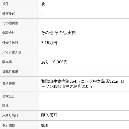
要
損保
-
鍵交換代
その他費用
その他 その他 実費
保証会社
7.15万円
仲介手数料
バイク置き場
あり 6,000円
駐車場
近隣駐車場
和歌山生協病院554m コープ中之島店321m ロ
周辺環境
ーソン和歌山中之島店310m
-
借家区分
現況
即入居可
入居可能日
媒介
取引態様