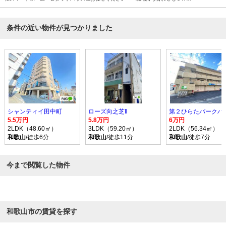
す！！！まずはどんなことでもお気軽にお問合せください(^^)/☆
条件の近い物件が見つかりました
シャンティイ田中町
ローズ向之芝Ⅱ
第２ひらたパークハ
5.5万円
5.8万円
6万円
2LDK（48.60㎡）
3LDK（59.20㎡）
2LDK（56.34㎡）
和歌山
/徒歩6分
和歌山
/徒歩11分
和歌山
/徒歩7分
今まで閲覧した物件
和歌山市の賃貸を探す