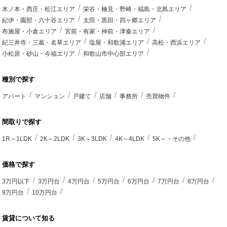
木ノ本・西庄・松江エリア
栄谷・楠見・野崎・福島・北島エリア
紀伊・園部・六十谷エリア
太田・黒田・四ヶ郷エリア
布施屋・小倉エリア
宮前・有家・神前・津秦エリア
紀三井寺・三葛・名草エリア
塩屋・和歌浦エリア
高松・西浜エリア
小松原・砂山・今福エリア
和歌山市中心部エリア
種別で探す
アパート
マンション
戸建て
店舗
事務所
売買物件
間取りで探す
1R～1LDK
2K～2LDK
3K～3LDK
4K～4LDK
5K～・その他
価格で探す
3万円以下
3万円台
4万円台
5万円台
6万円台
7万円台
8万円台
9万円台
10万円台
賃貸について知る