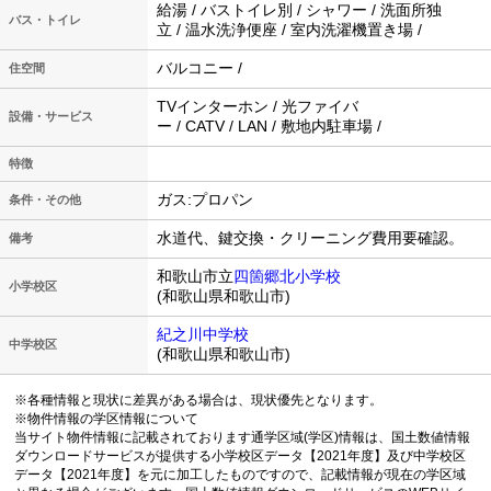
給湯 / バストイレ別 / シャワー / 洗面所独
バス・トイレ
立 / 温水洗浄便座 / 室内洗濯機置き場 /
バルコニー /
住空間
TVインターホン / 光ファイバ
設備・サービス
ー / CATV / LAN / 敷地内駐車場 /
特徴
ガス:プロパン
条件・その他
水道代、鍵交換・クリーニング費用要確認。
備考
和歌山市立
四箇郷北小学校
小学校区
(和歌山県和歌山市)
紀之川中学校
中学校区
(和歌山県和歌山市)
※各種情報と現状に差異がある場合は、現状優先となります。
※物件情報の学区情報について
当サイト物件情報に記載されております通学区域(学区)情報は、国土数値情報
ダウンロードサービスが提供する小学校区データ【2021年度】及び中学校区
データ【2021年度】を元に加工したものですので、記載情報が現在の学区域