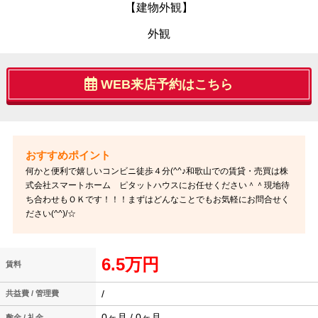
【建物外観】
外観
WEB来店予約はこちら
何かと便利で嬉しいコンビニ徒歩４分(^^♪和歌山での賃貸・売買は株
式会社スマートホーム ピタットハウスにお任せください＾＾現地待
ち合わせもＯＫです！！！まずはどんなことでもお気軽にお問合せく
ださい(^^)/☆
6.5万円
賃料
/
共益費 / 管理費
0ヶ月 / 0ヶ月
敷金 / 礼金