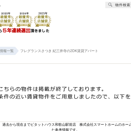
物件検索
ム
賃貸
売買
オーナー様へ
リフォーム
会社
情報一覧
フレグランスさつき 紀三井寺の2DK賃貸アパート
。過去から現在までピタットハウス和歌山駅前店 株式会社スマートホームのホー
た参考情報です。