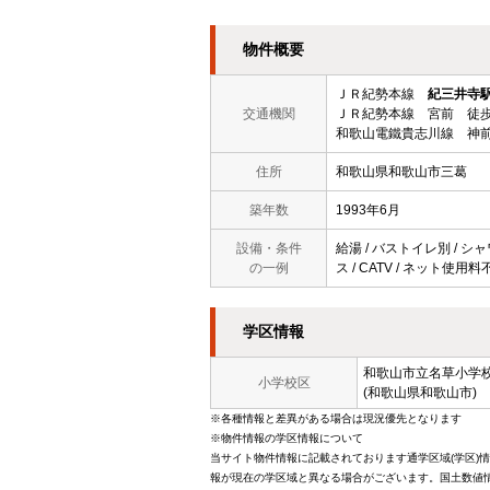
物件概要
ＪＲ紀勢本線
紀三井寺
交通機関
ＪＲ紀勢本線 宮前 徒歩
和歌山電鐵貴志川線 神前
住所
和歌山県和歌山市三葛
築年数
1993年6月
設備・条件
給湯 / バストイレ別 / シャ
の一例
ス / CATV / ネット使用料
学区情報
和歌山市立
名草小学
小学校区
(和歌山県和歌山市)
※各種情報と差異がある場合は現況優先となります
※物件情報の学区情報について
当サイト物件情報に記載されております通学区域(学区)
報が現在の学区域と異なる場合がございます。国土数値情