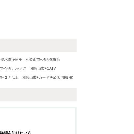
+温水洗浄便座
和歌山市+洗面化粧台
市+宅配ボックス
和歌山市+CATV
市+２Ｆ以上
和歌山市+カード決済(初期費用)
詳細を知りたい方