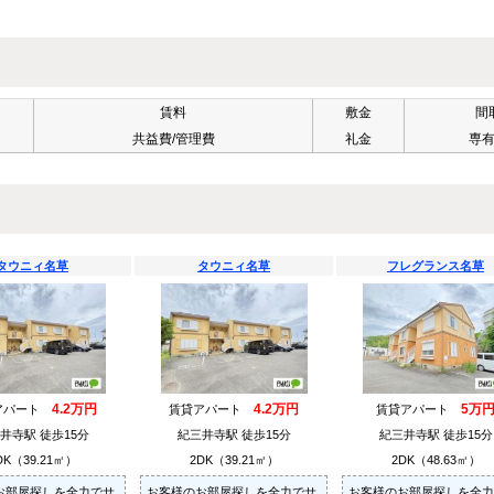
賃料
敷金
間
共益費/管理費
礼金
専
タウニィ名草
タウニィ名草
フレグランス名草
4.2万円
4.2万円
5万
アパート
賃貸アパート
賃貸アパート
井寺駅 徒歩15分
紀三井寺駅 徒歩15分
紀三井寺駅 徒歩15分
DK（39.21㎡）
2DK（39.21㎡）
2DK（48.63㎡）
お部屋探しを全力でサ
お客様のお部屋探しを全力でサ
お客様のお部屋探しを全力