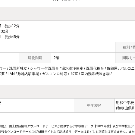
駅
徒歩12分
32分
 徒歩45分
種別 / 
建物階建
2階
間取り
ワー / 洗面所独立 / シャワー付洗面台 / 温水洗浄便座 / 洗面化粧台 / 角部屋 / バルコニ
不要 / LAN / 敷地内駐車場 / ガスコンロ対応 / 和室 / 室内洗濯機置き場 /
校
明和中学校
中学校区
(和歌山県和
情報は、国土数値情報ダウンロードサービスが提供する小学校区データ【2021年度】及び中学校区デ
報ダウンロードサービスのWEBサイト上で記述通り、データは必ずしも正確とは言えません。また