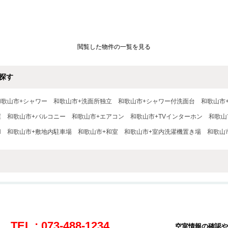
閲覧した物件の一覧を見る
探す
和歌山市+シャワー
和歌山市+洗面所独立
和歌山市+シャワー付洗面台
和歌山市
屋
和歌山市+バルコニー
和歌山市+エアコン
和歌山市+TVインターホン
和歌山
N
和歌山市+敷地内駐車場
和歌山市+和室
和歌山市+室内洗濯機置き場
和歌山
TEL : 073-488-1234
空室情報の確認や