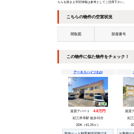
ちらを踏まえ学区情報は参考としてご活用下さい。
こちらの物件の空室状況
間取図
部屋番号
この物件に似た物件をチェック！
アーネスハイツわか
4.8万円
賃貸アパート
賃貸
紀三井寺駅 徒歩31分
紀三
2DK（41.25㎡）
2
室内ペット飼育相談可能です。
お客様の