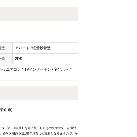
構造
アパート / 軽量鉄骨造
一例
2DK
ー / エアコン / TVインターホン / 宅配ボック
歌山市)
ータ【2021年度】を元に加工したものですので、記載情
、通学区域(学区)は毎年見直しの対象となりますので、そ