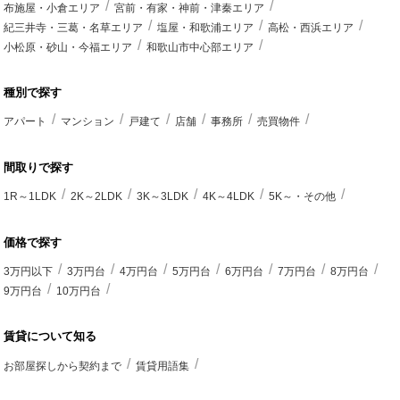
布施屋・小倉エリア
宮前・有家・神前・津秦エリア
紀三井寺・三葛・名草エリア
塩屋・和歌浦エリア
高松・西浜エリア
小松原・砂山・今福エリア
和歌山市中心部エリア
種別で探す
アパート
マンション
戸建て
店舗
事務所
売買物件
間取りで探す
1R～1LDK
2K～2LDK
3K～3LDK
4K～4LDK
5K～・その他
価格で探す
3万円以下
3万円台
4万円台
5万円台
6万円台
7万円台
8万円台
9万円台
10万円台
賃貸について知る
お部屋探しから契約まで
賃貸用語集