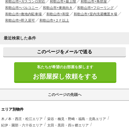
和歌山市+ガスコンロ対応
和歌山市+最上階
和歌山市+角部屋
和歌山市+バルコニー
和歌山市+東南向き
和歌山市+フローリング
和歌山市+敷地内駐車場
和歌山市+和室
和歌山市+室内洗濯機置き場
和歌山市+即入居可
和歌山市+２Ｆ以上
最近検索した条件
このページをメールで送る
私たちが希望のお部屋を探します
お部屋探し依頼をする
このページの先頭へ
エリア別物件
木ノ本・西庄・松江エリア
栄谷・楠見・野崎・福島・北島エリア
紀伊・園部・六十谷エリア
太田・黒田・四ヶ郷エリア