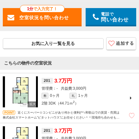
1分
で入力完了！
電話で
問い合わせ
お気に入り一覧を見る
こちらの物件の空室状況
3.7万円
201
-
3,000円
0ヶ月
1ヶ月
敷
礼
2
2階
3DK（44.71ｍ
）
近くにスーパー☆コンビニがあり何かと便利(^^♪和歌山での賃貸・売買は
株式会社スマートホーム”ピタットハウス”にお任せください＾＾現地待ち合わせもＯ
Ｋです！！！まずはどんなことでもお気軽にお問合せください(^^)/☆
3.7万円
201
-
3,000円