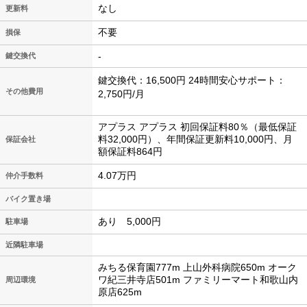
なし
更新料
不要
損保
-
鍵交換代
鍵交換代：16,500円 24時間安心サポート：
その他費用
2,750円/月
アプラス アプラス 初回保証料80％（最低保証
料32,000円）、年間保証更新料10,000円、月
保証会社
額保証料864円
4.07万円
仲介手数料
バイク置き場
あり 5,000円
駐車場
近隣駐車場
みちる保育園777m 上山外科病院650m オーク
ワ紀三井寺店501m ファミリーマート和歌山内
周辺環境
原店625m