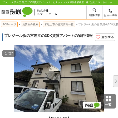
プレジール浜の宮 黒江の3DK賃貸アパート！｜ピタットハウス和歌山駅前店 株式会社スマートホーム
物件検索
お店へ連絡
TOPページ
賃貸物件検索
和歌山市の賃貸情報一覧
プレジール浜の宮 黒江の3DK賃
プレジール浜の宮
黒江の3DK賃貸アパートの物件情報
1 / 27
一覧