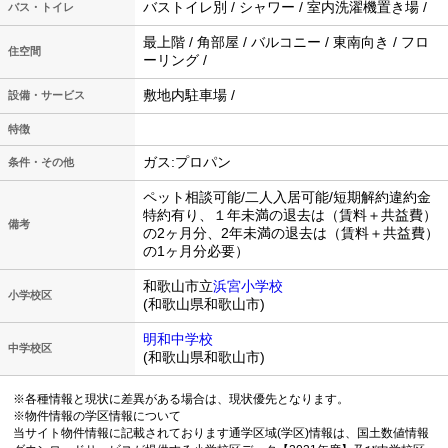
バストイレ別 / シャワー / 室内洗濯機置き場 /
バス・トイレ
最上階 / 角部屋 / バルコニー / 東南向き / フロ
住空間
ーリング /
敷地内駐車場 /
設備・サービス
特徴
ガス:プロパン
条件・その他
ペット相談可能/二人入居可能/短期解約違約金
特約有り、１年未満の退去は（賃料＋共益費）
備考
の2ヶ月分、2年未満の退去は（賃料＋共益費）
の1ヶ月分必要）
和歌山市立
浜宮小学校
小学校区
(和歌山県和歌山市)
明和中学校
中学校区
(和歌山県和歌山市)
※各種情報と現状に差異がある場合は、現状優先となります。
※物件情報の学区情報について
当サイト物件情報に記載されております通学区域(学区)情報は、国土数値情報