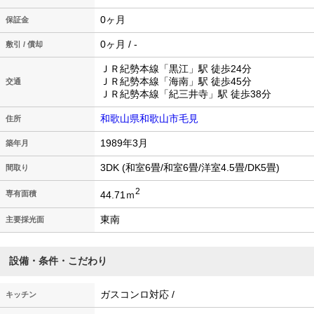
0ヶ月
保証金
0ヶ月 / -
敷引 / 償却
ＪＲ紀勢本線「黒江」駅 徒歩24分
ＪＲ紀勢本線「海南」駅 徒歩45分
交通
ＪＲ紀勢本線「紀三井寺」駅 徒歩38分
和歌山県和歌山市毛見
住所
1989年3月
築年月
3DK (和室6畳/和室6畳/洋室4.5畳/DK5畳)
間取り
2
44.71ｍ
専有面積
東南
主要採光面
設備・条件・こだわり
ガスコンロ対応 /
キッチン