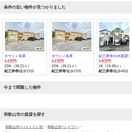
条件の近い物件が見つかりました
タウニィ名草
タウニィ名草
4.2万円
4.2万円
2.9万円
2DK（39.21㎡）
2DK（39.21㎡）
1K（16.30㎡）
紀三井寺
/徒歩15分
紀三井寺
/徒歩15分
紀三井寺
/徒歩49分
今まで閲覧した物件
和歌山市の賃貸を探す
和歌山市+バストイレ別
和歌山市+シャワー