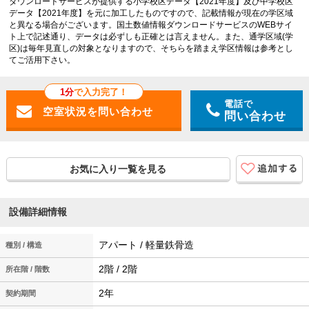
ダウンロードサービスが提供する小学校区データ【2021年度】及び中学校区
データ【2021年度】を元に加工したものですので、記載情報が現在の学区域
と異なる場合がございます。国土数値情報ダウンロードサービスのWEBサイ
ト上で記述通り、データは必ずしも正確とは言えません。また、通学区域(学
区)は毎年見直しの対象となりますので、そちらを踏まえ学区情報は参考とし
てご活用下さい。
1分
で入力完了！
電話で
問い合わせ
お気に入り一覧を見る
設備詳細情報
アパート / 軽量鉄骨造
種別 / 構造
2階 / 2階
所在階 / 階数
2年
契約期間