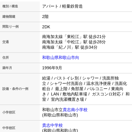
アパート / 軽量鉄骨造
種別 / 構造
2階
建物階建
2DK
間取り一例
南海加太線「東松江」駅 徒歩21分
南海加太線「中松江」駅 徒歩28分
交通
南海線「紀ノ川」駅 徒歩34分
和歌山県和歌山市向
住所
1996年9月
築年月
給湯 / バストイレ別 / シャワー / 洗面所独
立 / シャワー付洗面台 / 温水洗浄便座 / 洗面化
粧台 / 最上階 / 角部屋 / バルコニー / 東南向
設備・条件の一例
き / LAN / 敷地内駐車場 / ガスコンロ対応 / 和
室 / 室内洗濯機置き場 /
和歌山市立
貴志南小学校
小学校区
(和歌山県和歌山市)
貴志中学校
中学校区
(和歌山県和歌山市)