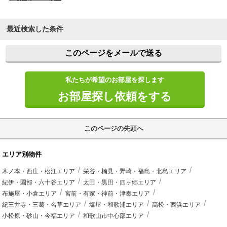
最近検索した条件
このページをメールで送る
私たちが希望のお部屋を探します
お部屋探し依頼をする
このページの先頭へ
エリア別物件
木ノ本・西庄・松江エリア
栄谷・楠見・野崎・福島・北島エリア
紀伊・園部・六十谷エリア
太田・黒田・四ヶ郷エリア
布施屋・小倉エリア
宮前・有家・神前・津秦エリア
紀三井寺・三葛・名草エリア
塩屋・和歌浦エリア
高松・西浜エリア
小松原・砂山・今福エリア
和歌山市中心部エリア