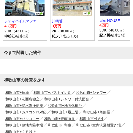
take HOUSE
シティハイムマツエ
川崎荘
4万円
4.2万円
3万円
3DK（48.00㎡）
2DK（43.00㎡）
2K（38.00㎡）
紀ノ川
/徒歩17分
中松江
/徒歩2分
紀ノ川
/徒歩18分
今まで閲覧した物件
和歌山市の賃貸を探す
和歌山市+給湯
和歌山市+バストイレ別
和歌山市+シャワー
和歌山市+洗面所独立
和歌山市+シャワー付洗面台
和歌山市+温水洗浄便座
和歌山市+洗面化粧台
和歌山市+ガスコンロ対応
和歌山市+最上階
和歌山市+角部屋
和歌山市+バルコニー
和歌山市+東南向き
和歌山市+LAN
和歌山市+敷地内駐車場
和歌山市+和室
和歌山市+室内洗濯機置き場
和歌山市+２Ｆ以上