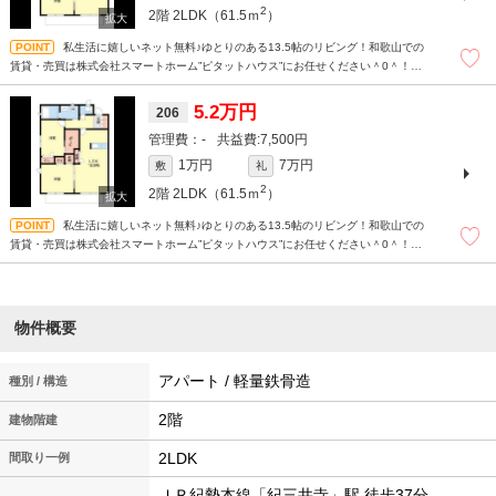
2
2階
2LDK（61.5ｍ
）
私生活に嬉しいネット無料♪ゆとりのある13.5帖のリビング！和歌山での
賃貸・売買は株式会社スマートホーム”ピタットハウス”にお任せください＾0＾！現
地待ち合わせもＯＫです！まずはどんなことでもお気軽にお問い合わせください(^^)
5.2万円
206
-
7,500円
1万円
7万円
敷
礼
2
2階
2LDK（61.5ｍ
）
私生活に嬉しいネット無料♪ゆとりのある13.5帖のリビング！和歌山での
賃貸・売買は株式会社スマートホーム”ピタットハウス”にお任せください＾0＾！現
地待ち合わせもＯＫです！まずはどんなことでもお気軽にお問い合わせください(^^)
物件概要
アパート / 軽量鉄骨造
種別 / 構造
2階
建物階建
2LDK
間取り一例
ＪＲ紀勢本線「紀三井寺」駅 徒歩37分