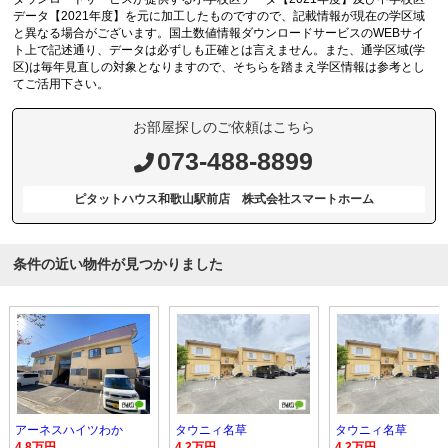
データ【2021年度】を元に加工したものですので、記載情報が現在の学区域
と異なる場合がございます。国土数値情報ダウンロードサービスのWEBサイ
ト上で記述通り、データは必ずしも正確とは言えません。また、通学区域(学
区)は毎年見直しの対象となりますので、そちらを踏まえ学区情報は参考とし
てご活用下さい。
お部屋探しのご依頼はこちら
073-488-8899
ピタットハウス和歌山駅前店 株式会社スマートホーム
条件の近い物件が見つかりました
アーネスハイツわか
タウニィ名草
タウニィ名草
4.8万円
4.2万円
4.2万円