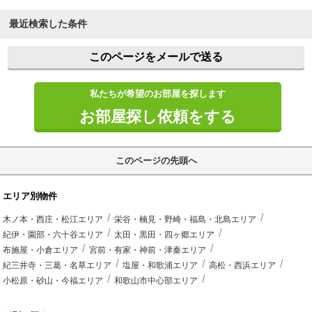
最近検索した条件
このページをメールで送る
私たちが希望のお部屋を探します
お部屋探し依頼をする
このページの先頭へ
エリア別物件
木ノ本・西庄・松江エリア
栄谷・楠見・野崎・福島・北島エリア
紀伊・園部・六十谷エリア
太田・黒田・四ヶ郷エリア
布施屋・小倉エリア
宮前・有家・神前・津秦エリア
紀三井寺・三葛・名草エリア
塩屋・和歌浦エリア
高松・西浜エリア
小松原・砂山・今福エリア
和歌山市中心部エリア