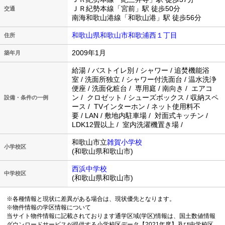
ＪＲ紀勢本線「宮前」駅 徒歩50分
交通
南海和歌山港線「和歌山港」駅 徒歩56分
和歌山県和歌山市和歌浦西１丁目
住所
2009年1月
築年月
給湯 / バストイレ別 / シャワー / 追焚機能浴
室 / 洗面所独立 / シャワー付洗面台 / 温水洗浄
便座 / 洗面化粧台 / 専用庭 / 南向き / エアコ
ン / クロゼット / シューズボックス / 収納スペ
設備・条件の一例
ース / TVインターホン / ネット使用料不
要 / LAN / 敷地内駐車場 / 対面式キッチン /
LDK12畳以上 / 室内洗濯機置き場 /
和歌山市立
雑賀小学校
小学校区
(和歌山県和歌山市)
西浜中学校
中学校区
(和歌山県和歌山市)
※各種情報と現状に差異がある場合は、現状優先となります。
※物件情報の学区情報について
当サイト物件情報に記載されております通学区域(学区)情報は、国土数値情報
ダウンロードサービスが提供する小学校区データ【2021年度】及び中学校区