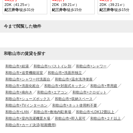
2DK（41.25㎡）
2DK（39.21㎡）
2DK（39.21㎡）
紀三井寺
/徒歩31分
紀三井寺
/徒歩15分
紀三井寺
/徒歩15分
今まで閲覧した物件
和歌山市の賃貸を探す
和歌山市+給湯
和歌山市+バストイレ別
和歌山市+シャワー
和歌山市+追焚機能浴室
和歌山市+洗面所独立
和歌山市+シャワー付洗面台
和歌山市+温水洗浄便座
和歌山市+洗面化粧台
和歌山市+対面式キッチン
和歌山市+専用庭
和歌山市+南向き
和歌山市+エアコン
和歌山市+クロゼット
和歌山市+シューズボックス
和歌山市+収納スペース
和歌山市+TVインターホン
和歌山市+ネット使用料不要
和歌山市+LAN
和歌山市+敷地内駐車場
和歌山市+LDK12畳以上
和歌山市+室内洗濯機置き場
和歌山市+即入居可
和歌山市+２Ｆ以上
和歌山市+カード決済(初期費用)