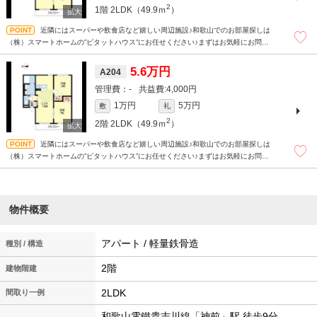
2
1階
2LDK（49.9ｍ
）
近隣にはスーパーや飲食店など嬉しい周辺施設♪和歌山でのお部屋探しは
（株）スマートホームの”ピタットハウス”にお任せください♪まずはお気軽にお問合
せください＾＾
5.6万円
A204
-
4,000円
1万円
5万円
敷
礼
2
2階
2LDK（49.9ｍ
）
近隣にはスーパーや飲食店など嬉しい周辺施設♪和歌山でのお部屋探しは
（株）スマートホームの”ピタットハウス”にお任せください♪まずはお気軽にお問合
せください＾＾
物件概要
アパート / 軽量鉄骨造
種別 / 構造
2階
建物階建
2LDK
間取り一例
和歌山電鐵貴志川線「神前」駅 徒歩9分