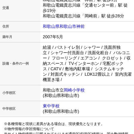
和歌山電鐵貴志川線「交通センター前」駅 徒
交通
歩19分
和歌山電鐵貴志川線「岡崎前」駅 徒歩28分
和歌山県和歌山市神前
住所
2007年5月
築年月
給湯 / バストイレ別 / シャワー / 洗面所独
立 / シャワー付洗面台 / 洗面化粧台 / バルコニ
ー / フローリング / エアコン / クロゼット / 収
納スペース / TVインターホン / 宅配ボック
設備・条件の一例
ス / CATV / 敷地内駐車場 / システムキッチ
ン / 対面式キッチン / LDK12畳以上 / 室内洗濯
機置き場 /
和歌山市立
岡崎小学校
小学校区
(和歌山県和歌山市)
東中学校
中学校区
(和歌山県和歌山市)
※各種情報と現状に差異がある場合は、現状優先となります。
※物件情報の学区情報について
当サイト物件情報に記載されております通学区域(学区)情報は、国土数値情報