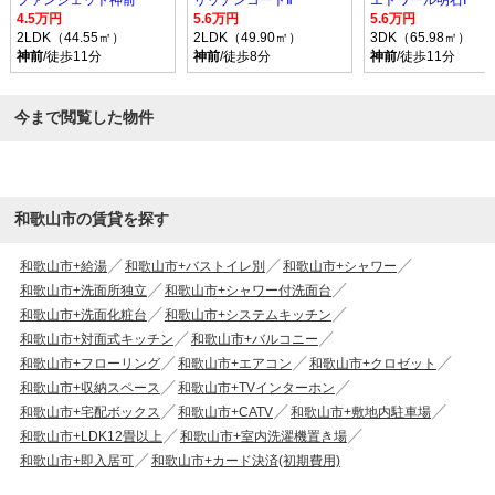
4.5万円
5.6万円
5.6万円
2LDK（44.55㎡）
2LDK（49.90㎡）
3DK（65.98㎡）
神前
/徒歩11分
神前
/徒歩8分
神前
/徒歩11分
今まで閲覧した物件
和歌山市の賃貸を探す
和歌山市+給湯
和歌山市+バストイレ別
和歌山市+シャワー
和歌山市+洗面所独立
和歌山市+シャワー付洗面台
和歌山市+洗面化粧台
和歌山市+システムキッチン
和歌山市+対面式キッチン
和歌山市+バルコニー
和歌山市+フローリング
和歌山市+エアコン
和歌山市+クロゼット
和歌山市+収納スペース
和歌山市+TVインターホン
和歌山市+宅配ボックス
和歌山市+CATV
和歌山市+敷地内駐車場
和歌山市+LDK12畳以上
和歌山市+室内洗濯機置き場
和歌山市+即入居可
和歌山市+カード決済(初期費用)