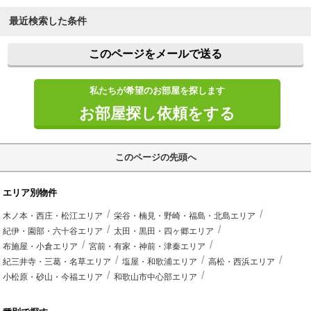
最近検索した条件
このページをメールで送る
私たちが希望のお部屋を探します
お部屋探し依頼をする
このページの先頭へ
エリア別物件
木ノ本・西庄・松江エリア
栄谷・楠見・野崎・福島・北島エリア
紀伊・園部・六十谷エリア
太田・黒田・四ヶ郷エリア
布施屋・小倉エリア
宮前・有家・神前・津秦エリア
紀三井寺・三葛・名草エリア
塩屋・和歌浦エリア
高松・西浜エリア
小松原・砂山・今福エリア
和歌山市中心部エリア