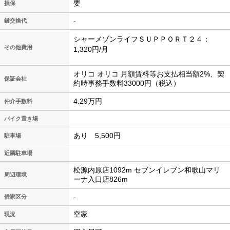
要
損保
-
鍵交換代
シャーメゾンライフＳＵＰＰＯＲＴ２４：
その他費用
1,320円/月
オリコ オリコ 月額賃料等お支払相当額2%、契
保証会社
約時事務手数料33000円（税込）
4.29万円
仲介手数料
バイク置き場
あり 5,500円
駐車場
近隣駐車場
松源内原店1092m セブンイレブン和歌山マリ
周辺環境
ーナ入口店826m
-
借家区分
空家
現況