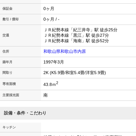
0ヶ月
保証金
0ヶ月 / -
敷引 / 償却
ＪＲ紀勢本線「紀三井寺」駅 徒歩25分
ＪＲ紀勢本線「黒江」駅 徒歩27分
交通
ＪＲ紀勢本線「海南」駅 徒歩52分
和歌山県和歌山市内原
住所
1997年3月
築年月
2K (K5.9畳/和室5.4畳/洋室5.9畳)
間取り
2
43.8ｍ
専有面積
南
主要採光面
設備・条件・こだわり
キッチン