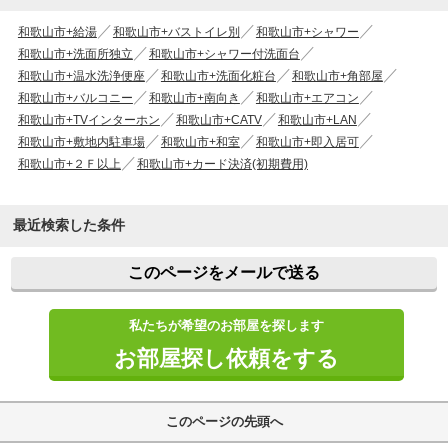
和歌山市+給湯
和歌山市+バストイレ別
和歌山市+シャワー
和歌山市+洗面所独立
和歌山市+シャワー付洗面台
和歌山市+温水洗浄便座
和歌山市+洗面化粧台
和歌山市+角部屋
和歌山市+バルコニー
和歌山市+南向き
和歌山市+エアコン
和歌山市+TVインターホン
和歌山市+CATV
和歌山市+LAN
和歌山市+敷地内駐車場
和歌山市+和室
和歌山市+即入居可
和歌山市+２Ｆ以上
和歌山市+カード決済(初期費用)
最近検索した条件
このページをメールで送る
私たちが希望のお部屋を探します
お部屋探し依頼をする
このページの先頭へ