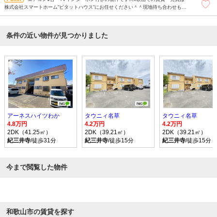
株式会社スマートホーム”ピタットハウス”にお任せください＾＾現地待ち合わせもＯ
Ｋです！！！まずはどんなことでもお気軽にお問合せください(^^)/
条件の近い物件が見つかりました
アーネスハイツわか
タウニィ名草
タウニィ名草
4.8万円
4.2万円
4.2万円
2DK（41.25㎡）
2DK（39.21㎡）
2DK（39.21㎡）
紀三井寺
/徒歩31分
紀三井寺
/徒歩15分
紀三井寺
/徒歩15分
今まで閲覧した物件
和歌山市の賃貸を探す