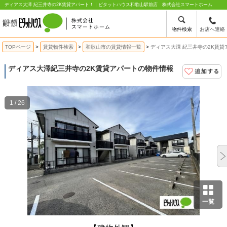
ディアス大澤 紀三井寺の2K賃貸アパート！｜ピタットハウス和歌山駅前店 株式会社スマートホーム
物件検索
お店へ連絡
TOPページ
賃貸物件検索
和歌山市の賃貸情報一覧
ディアス大澤 紀三井寺の2K賃貸
ディアス大澤
紀三井寺の2K賃貸アパートの物件情報
1 / 26
一覧