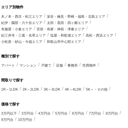
エリア別物件
木ノ本・西庄・松江エリア
栄谷・楠見・野崎・福島・北島エリア
紀伊・園部・六十谷エリア
太田・黒田・四ヶ郷エリア
布施屋・小倉エリア
宮前・有家・神前・津秦エリア
紀三井寺・三葛・名草エリア
塩屋・和歌浦エリア
高松・西浜エリア
小松原・砂山・今福エリア
和歌山市中心部エリア
種別で探す
アパート
マンション
戸建て
店舗
事務所
売買物件
間取りで探す
1R～1LDK
2K～2LDK
3K～3LDK
4K～4LDK
5K～・その他
価格で探す
3万円以下
3万円台
4万円台
5万円台
6万円台
7万円台
8万円台
9万円台
10万円台