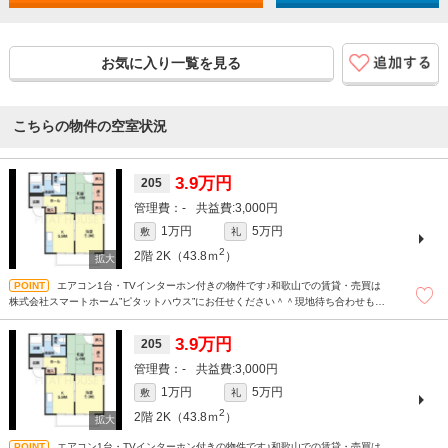
お気に入り一覧を見る
こちらの物件の空室状況
3.9万円
205
-
3,000円
1万円
5万円
敷
礼
2
2階
2K（43.8ｍ
）
エアコン1台・TVインターホン付きの物件です♪和歌山での賃貸・売買は
株式会社スマートホーム”ピタットハウス”にお任せください＾＾現地待ち合わせもＯ
Ｋです！！！まずはどんなことでもお気軽にお問合せください(^^)/
3.9万円
205
-
3,000円
1万円
5万円
敷
礼
2
2階
2K（43.8ｍ
）
エアコン1台・TVインターホン付きの物件です♪和歌山での賃貸・売買は