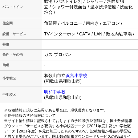
給湯 / バストイレ別 / シャワー / 洗面所独
立 / シャワー付洗面台 / 温水洗浄便座 / 洗面化
バス・トイレ
粧台 /
角部屋 / バルコニー / 南向き / エアコン /
住空間
TVインターホン / CATV / LAN / 敷地内駐車場 /
設備・サービス
特徴
ガス:プロパン
条件・その他
-
備考
和歌山市立
浜宮小学校
小学校区
(和歌山県和歌山市)
明和中学校
中学校区
(和歌山県和歌山市)
※各種情報と現状に差異がある場合は、現状優先となります。
※物件情報の学区情報について
当サイト物件情報に記載されております通学区域(学区)情報は、国土数値情報
ダウンロードサービスが提供する小学校区データ【2021年度】及び中学校区
データ【2021年度】を元に加工したものですので、記載情報が現在の学区域
と異なる場合がございます。国土数値情報ダウンロードサービスのWEBサイ