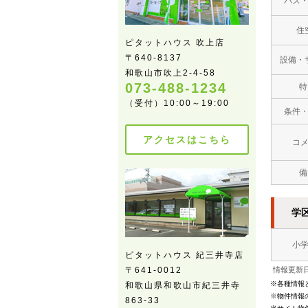
バス
住
ピタットハウス 吹上店
〒640-8137
設備・
和歌山市吹上2-4-58
073-488-1234
特
（受付）10:00～19:00
条件
アクセスはこちら
コ
備
学
小
ピタットハウス 紀三井寺店
〒641-0012
情報更新日
※各種情報
和歌山県和歌山市紀三井寺
※物件情報
863-33