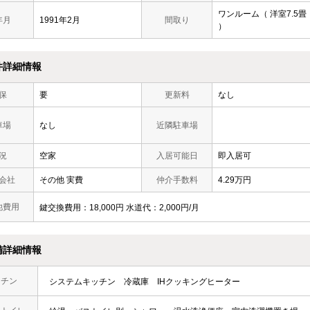
ワンルーム（ 洋室7.5畳
年月
1991年2月
間取り
）
件詳細情報
保
要
更新料
なし
車場
なし
近隣駐車場
況
空家
入居可能日
即入居可
会社
その他 実費
仲介手数料
4.29万円
他費用
鍵交換費用：18,000円 水道代：2,000円/月
備詳細情報
ッチン
システムキッチン
冷蔵庫
IHクッキングヒーター