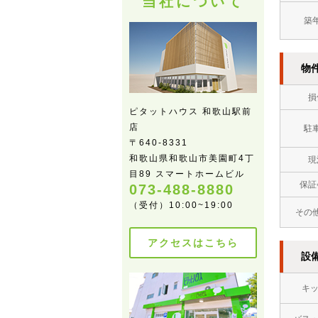
当社について
築
物
損
ピタットハウス 和歌山駅前
店
駐
〒640-8331
和歌山県和歌山市美園町4丁
現
目89 スマートホームビル
保証
073-488-8880
（受付）10:00~19:00
その
アクセスはこちら
設
キ