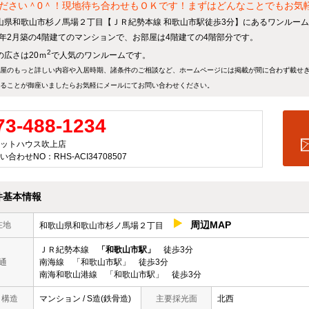
ださい＾0＾！現地待ち合わせもＯＫです！まずはどんなことでもお気軽に
山県和歌山市杉ノ馬場２丁目【ＪＲ紀勢本線 和歌山市駅徒歩3分】にあるワンルー
91年2月築の4階建てのマンションで、お部屋は4階建ての4階部分です。
2
の広さは20ｍ
で人気のワンルームです。
屋のもっと詳しい内容や入居時期、諸条件のご相談など、ホームページには掲載が間に合わず載せ
ることが御座いましたらお気軽にメールにて
お問い合わせ
ください。
73-488-1234
ットハウス吹上店
い合わせNO：RHS-ACI34708507
件基本情報
周辺MAP
在地
和歌山県和歌山市杉ノ馬場２丁目
ＪＲ紀勢本線
「和歌山市駅」
徒歩3分
通
南海線 「和歌山市駅」 徒歩3分
南海和歌山港線 「和歌山市駅」 徒歩3分
/ 構造
マンション / S造(鉄骨造)
主要採光面
北西