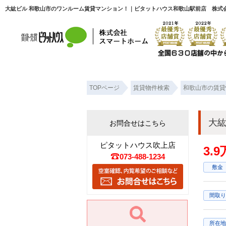
大紘ビル 和歌山市のワンルーム賃貸マンション！｜ピタットハウス和歌山駅前店 株式
TOPページ
賃貸物件検索
和歌山市の賃貸
大
お問合せはこちら
ピタットハウス吹上店
3.
073-488-1234
敷金
間取り
所在地