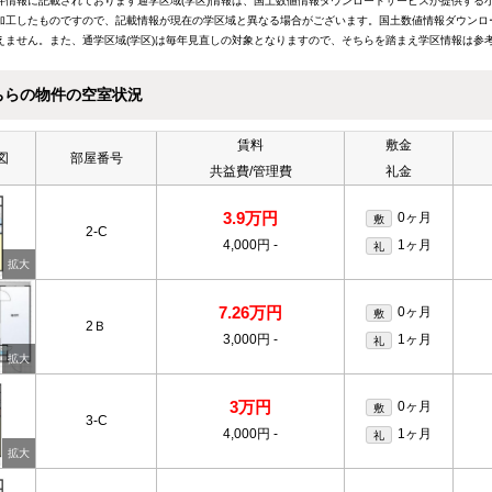
件情報に記載されております通学区域(学区)情報は、国土数値情報ダウンロードサービスが提供する小学
加工したものですので、記載情報が現在の学区域と異なる場合がございます。国土数値情報ダウンロ
えません。また、通学区域(学区)は毎年見直しの対象となりますので、そちらを踏まえ学区情報は参
ちらの物件の空室状況
賃料
敷金
図
部屋番号
共益費/管理費
礼金
3.9万円
0ヶ月
敷
2-C
4,000円
-
1ヶ月
礼
7.26万円
0ヶ月
敷
2Ｂ
3,000円
-
1ヶ月
礼
3万円
0ヶ月
敷
3-C
4,000円
-
1ヶ月
礼