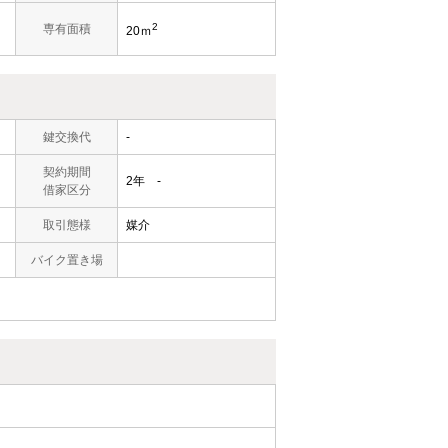
2
専有面積
20ｍ
鍵交換代
-
契約期間
2年 -
借家区分
取引態様
媒介
バイク置き場