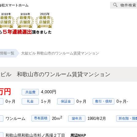
物件検索
会社スマートホーム
賃貸
売買
オーナー様へ
リフォーム
会社
情報一覧
大紘ビル 和歌山市のワンルーム賃貸マンション
紘ビル 和歌山市のワンルーム賃貸マンション
9万円
4,000円
0ヶ月
1ヶ月
0ヶ月
0ヶ月-
礼金
保証金
敷引・償却
2
ワンルーム
1991年2月
専有面積
20ｍ
築年月
所在階・階
和歌山県和歌山市杉ノ馬場２丁目
周辺MAP