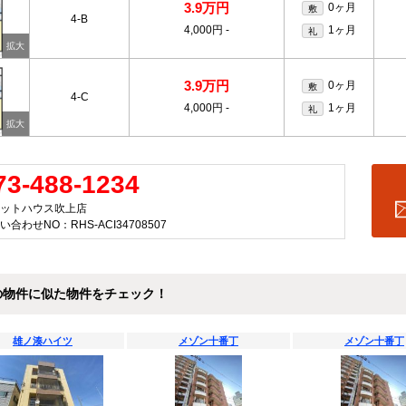
3.9万円
0ヶ月
敷
4-B
4,000円
-
1ヶ月
礼
3.9万円
0ヶ月
敷
4-C
4,000円
-
1ヶ月
礼
73-488-1234
ットハウス吹上店
い合わせNO：RHS-ACI34708507
の物件に似た物件をチェック！
雄ノ湊ハイツ
メゾン十番丁
メゾン十番丁