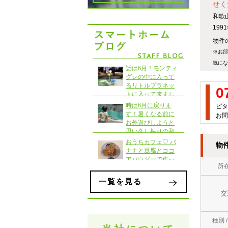
せく
和歌
19
物件
※お部
気にな
0
ピタ
お問
物
所
一覧を見る
交
種別 