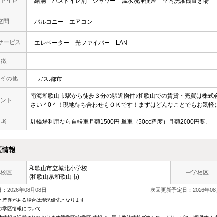
・トイレ
給湯
バストイレ別
シャワー
温水洗浄便座
室内洗濯機置き場
空間
バルコニー
エアコン
サービス
エレベーター
光ファイバー
LAN
 徴
・その他
ガス:都市
南海和歌山市駅から徒歩３分の駅近物件♪和歌山での賃貸・売買は株式会
メント
さい＾0＾！現地待ち合わせもＯＫです！まずはどんなことでもお気軽にお
 考
駐輪場利用なら自転車月額1500円 単車（50cc程度）月額2000円要。
区情報
和歌山市立
城北小学校
学校区
中学校区
(和歌山県和歌山市)
：2026年08月08日
次回更新予定日：2026年08
と差異がある場合は現況優先となります
の学区情報について