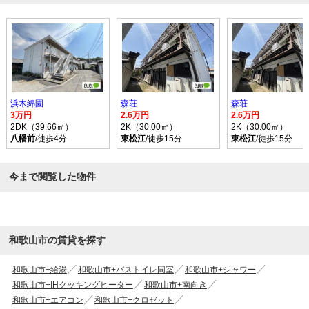
浜木綿園
森荘
森荘
3万円
2.6万円
2.6万円
2DK（39.66㎡）
2K（30.00㎡）
2K（30.00㎡）
八幡前
/徒歩4分
東松江
/徒歩15分
東松江
/徒歩15分
今まで閲覧した物件
和歌山市の賃貸を探す
和歌山市+給湯
和歌山市+バストイレ同室
和歌山市+シャワー
和歌山市+IHクッキングヒーター
和歌山市+南向き
和歌山市+エアコン
和歌山市+クロゼット