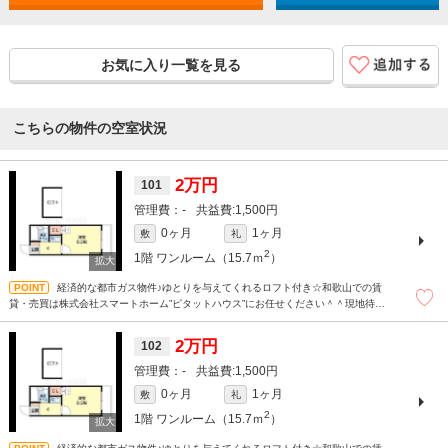
お気に入り一覧を見る
こちらの物件の空室状況
2万円
101
-
1,500円
0ヶ月
1ヶ月
敷
礼
2
1階
ワンルーム（15.7ｍ
）
経済的な都市ガス物件♪ゆとりを与えてくれるロフト付き☆和歌山での賃
貸・売買は株式会社スマートホーム”ピタットハウス”にお任せください＾＾現地待ち
合わせもＯＫです！！！まずはどんなことでもお気軽にお問合せください(^^)/☆
2万円
102
-
1,500円
0ヶ月
1ヶ月
敷
礼
2
1階
ワンルーム（15.7ｍ
）