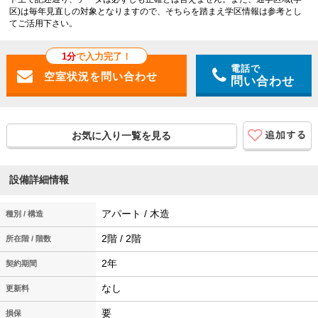
区)は毎年見直しの対象となりますので、そちらを踏まえ学区情報は参考とし
てご活用下さい。
1分
で入力完了！
電話で
問い合わせ
お気に入り一覧を見る
設備詳細情報
アパート / 木造
種別 / 構造
2階 / 2階
所在階 / 階数
2年
契約期間
なし
更新料
要
損保