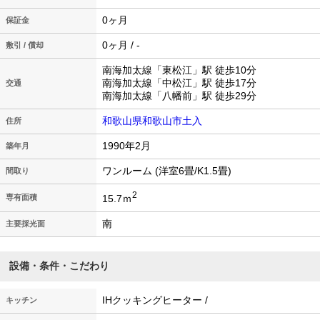
0ヶ月
保証金
0ヶ月 / -
敷引 / 償却
南海加太線「東松江」駅 徒歩10分
南海加太線「中松江」駅 徒歩17分
交通
南海加太線「八幡前」駅 徒歩29分
和歌山県和歌山市土入
住所
1990年2月
築年月
ワンルーム (洋室6畳/K1.5畳)
間取り
2
15.7ｍ
専有面積
南
主要採光面
設備・条件・こだわり
IHクッキングヒーター /
キッチン