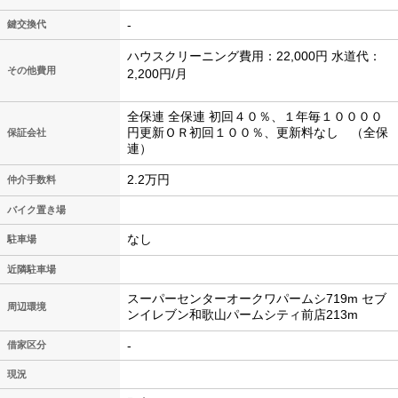
-
鍵交換代
ハウスクリーニング費用：22,000円 水道代：
その他費用
2,200円/月
全保連 全保連 初回４０％、１年毎１００００
円更新ＯＲ初回１００％、更新料なし （全保
保証会社
連）
2.2万円
仲介手数料
バイク置き場
なし
駐車場
近隣駐車場
スーパーセンターオークワパームシ719m セブ
周辺環境
ンイレブン和歌山パームシティ前店213m
-
借家区分
現況