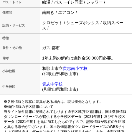
給湯 / バストイレ同室 / シャワー /
バス・トイレ
南向き / エアコン /
住空間
クロゼット / シューズボックス / 収納スペー
設備・サービス
ス /
特徴
ガス:都市
条件・その他
1年未満の解約は違約金50,000円必要。
備考
和歌山市立
貴志南小学校
小学校区
(和歌山県和歌山市)
貴志中学校
中学校区
(和歌山県和歌山市)
※各種情報と現状に差異がある場合は、現状優先となります。
※物件情報の学区情報について
当サイト物件情報に記載されております通学区域(学区)情報は、国土数値情報
ダウンロードサービスが提供する小学校区データ【2021年度】及び中学校区
データ【2021年度】を元に加工したものですので、記載情報が現在の学区域
と異なる場合がございます。国土数値情報ダウンロードサービスのWEBサイ
ト上で記述通り、データは必ずしも正確とは言えません。また、通学区域(学