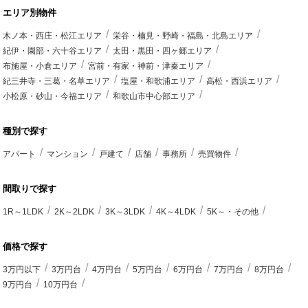
エリア別物件
木ノ本・西庄・松江エリア
栄谷・楠見・野崎・福島・北島エリア
紀伊・園部・六十谷エリア
太田・黒田・四ヶ郷エリア
布施屋・小倉エリア
宮前・有家・神前・津秦エリア
紀三井寺・三葛・名草エリア
塩屋・和歌浦エリア
高松・西浜エリア
小松原・砂山・今福エリア
和歌山市中心部エリア
種別で探す
アパート
マンション
戸建て
店舗
事務所
売買物件
間取りで探す
1R～1LDK
2K～2LDK
3K～3LDK
4K～4LDK
5K～・その他
価格で探す
3万円以下
3万円台
4万円台
5万円台
6万円台
7万円台
8万円台
9万円台
10万円台