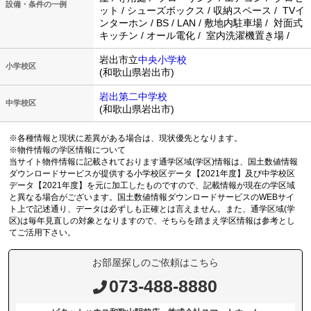
設備・条件の一例
ット / シューズボックス / 収納スペース / TVイ
ンターホン / BS / LAN / 敷地内駐車場 / 対面式
キッチン / オール電化 / 室内洗濯機置き場 /
岩出市立
中央小学校
小学校区
(和歌山県岩出市)
岩出第二中学校
中学校区
(和歌山県岩出市)
※各種情報と現状に差異がある場合は、現状優先となります。
※物件情報の学区情報について
当サイト物件情報に記載されております通学区域(学区)情報は、国土数値情報
ダウンロードサービスが提供する小学校区データ【2021年度】及び中学校区
データ【2021年度】を元に加工したものですので、記載情報が現在の学区域
と異なる場合がございます。国土数値情報ダウンロードサービスのWEBサイ
ト上で記述通り、データは必ずしも正確とは言えません。また、通学区域(学
区)は毎年見直しの対象となりますので、そちらを踏まえ学区情報は参考とし
てご活用下さい。
お部屋探しのご依頼はこちら
073-488-8880