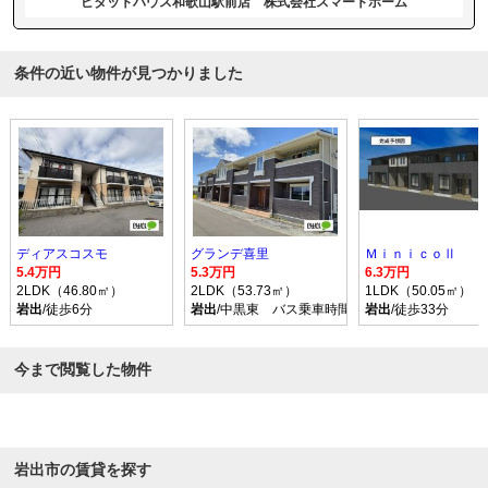
ピタットハウス和歌山駅前店 株式会社スマートホーム
条件の近い物件が見つかりました
ディアスコスモ
グランデ喜里
ＭｉｎｉｃｏⅡ
5.4万円
5.3万円
6.3万円
2LDK（46.80㎡）
2LDK（53.73㎡）
1LDK（50.05㎡）
岩出
/徒歩6分
岩出
/中黒東 バス乗車時間15分 停歩2分
岩出
/徒歩33分
今まで閲覧した物件
岩出市の賃貸を探す