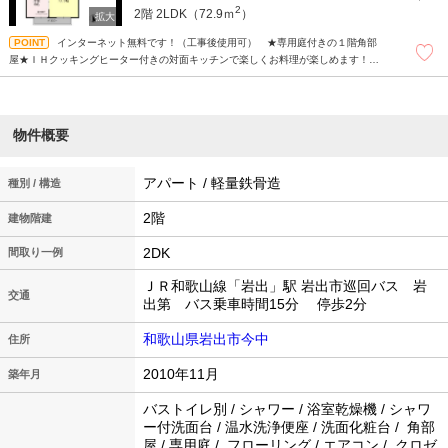
2
2階
2LDK（72.9ｍ
）
インターネット無料です！（工事後使用可） ★専用庭付きの１階角部
屋★ＩＨクッキングヒーター付きの対面キッチンで楽しくお料理が楽しめます！エ
アコン２台付きで入居時の初期費用を抑えられます！雨の日のお洗濯
物件概要
アパート / 軽量鉄骨造
種別 / 構造
2階
建物階建
2DK
間取り一例
ＪＲ和歌山線「岩出」駅 岩出市巡回バス 岩
交通
出第 バス乗車時間15分 停歩2分
和歌山県岩出市今中
住所
2010年11月
築年月
バストイレ別 / シャワー / 浴室乾燥機 / シャワ
ー付洗面台 / 温水洗浄便座 / 洗面化粧台 / 角部
屋 / 専用庭 / フローリング / エアコン / クロゼ