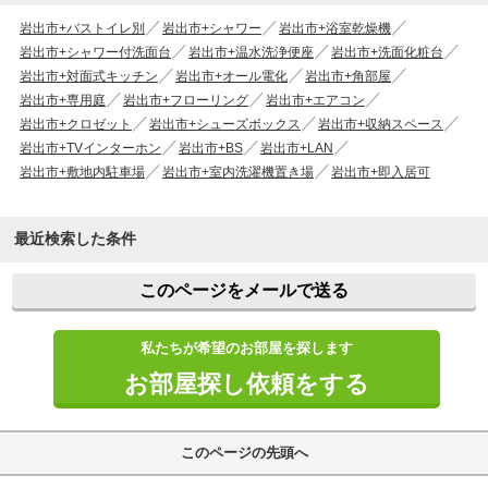
岩出市+バストイレ別
岩出市+シャワー
岩出市+浴室乾燥機
岩出市+シャワー付洗面台
岩出市+温水洗浄便座
岩出市+洗面化粧台
岩出市+対面式キッチン
岩出市+オール電化
岩出市+角部屋
岩出市+専用庭
岩出市+フローリング
岩出市+エアコン
岩出市+クロゼット
岩出市+シューズボックス
岩出市+収納スペース
岩出市+TVインターホン
岩出市+BS
岩出市+LAN
岩出市+敷地内駐車場
岩出市+室内洗濯機置き場
岩出市+即入居可
最近検索した条件
このページをメールで送る
私たちが希望のお部屋を探します
お部屋探し依頼をする
このページの先頭へ