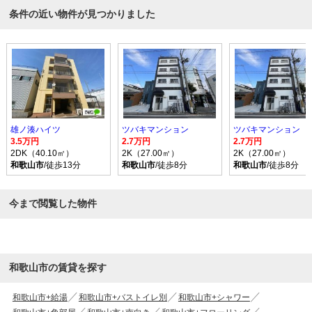
条件の近い物件が見つかりました
雄ノ湊ハイツ
ツバキマンション
ツバキマンション
3.5万円
2.7万円
2.7万円
2DK（40.10㎡）
2K（27.00㎡）
2K（27.00㎡）
和歌山市
/徒歩13分
和歌山市
/徒歩8分
和歌山市
/徒歩8分
今まで閲覧した物件
和歌山市の賃貸を探す
和歌山市+給湯
和歌山市+バストイレ別
和歌山市+シャワー