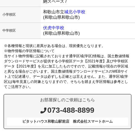
納スペース /
和歌山市立
城北小学校
小学校区
(和歌山県和歌山市)
伏虎中学校
中学校区
(和歌山県和歌山市)
※各種情報と現状に差異がある場合は、現状優先となります。
※物件情報の学区情報について
当サイト物件情報に記載されております通学区域(学区)情報は、国土数値情報
ダウンロードサービスが提供する小学校区データ【2021年度】及び中学校区
データ【2021年度】を元に加工したものですので、記載情報が現在の学区域
と異なる場合がございます。国土数値情報ダウンロードサービスのWEBサイ
ト上で記述通り、データは必ずしも正確とは言えません。また、通学区域(学
区)は毎年見直しの対象となりますので、そちらを踏まえ学区情報は参考とし
てご活用下さい。
お部屋探しのご依頼はこちら
073-488-8899
ピタットハウス和歌山駅前店 株式会社スマートホーム