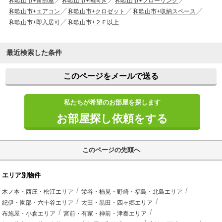
和歌山市+角部屋
和歌山市+南向き
和歌山市+フローリング
和歌山市+エアコン
和歌山市+クロゼット
和歌山市+収納スペース
和歌山市+即入居可
和歌山市+２Ｆ以上
最近検索した条件
このページをメールで送る
私たちが希望のお部屋を探します
お部屋探し依頼をする
このページの先頭へ
エリア別物件
木ノ本・西庄・松江エリア
栄谷・楠見・野崎・福島・北島エリア
紀伊・園部・六十谷エリア
太田・黒田・四ヶ郷エリア
布施屋・小倉エリア
宮前・有家・神前・津秦エリア