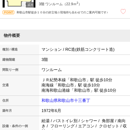
2
3階
ワンルーム（22.9ｍ
）
和歌山市駅徒歩１０分の好立地☆現地待ち合わせでのご案内可能です♪
物件概要
マンション / RC造(鉄筋コンクリート造)
種別 / 構造
3階
建物階建
ワンルーム
間取り一例
ＪＲ紀勢本線「和歌山市」駅 徒歩10分
南海線「和歌山市」駅 徒歩10分
交通
南海和歌山港線「和歌山市」駅 徒歩10分
和歌山県和歌山市十三番丁
住所
1972年6月
築年月
給湯 / バストイレ別 / シャワー / 角部屋 / 南向
き / フローリング / エアコン / クロゼット / 収
設備・条件の一例