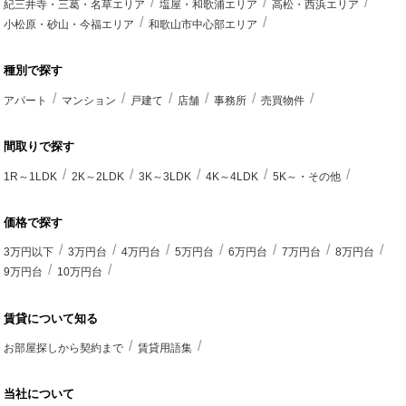
紀三井寺・三葛・名草エリア
塩屋・和歌浦エリア
高松・西浜エリア
小松原・砂山・今福エリア
和歌山市中心部エリア
種別で探す
アパート
マンション
戸建て
店舗
事務所
売買物件
間取りで探す
1R～1LDK
2K～2LDK
3K～3LDK
4K～4LDK
5K～・その他
価格で探す
3万円以下
3万円台
4万円台
5万円台
6万円台
7万円台
8万円台
9万円台
10万円台
賃貸について知る
お部屋探しから契約まで
賃貸用語集
当社について