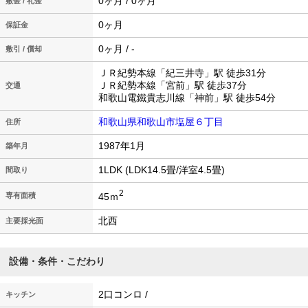
0ヶ月 / 0ヶ月
敷金 / 礼金
0ヶ月
保証金
0ヶ月 / -
敷引 / 償却
ＪＲ紀勢本線「紀三井寺」駅 徒歩31分
ＪＲ紀勢本線「宮前」駅 徒歩37分
交通
和歌山電鐵貴志川線「神前」駅 徒歩54分
和歌山県和歌山市塩屋６丁目
住所
1987年1月
築年月
1LDK (LDK14.5畳/洋室4.5畳)
間取り
2
45ｍ
専有面積
北西
主要採光面
設備・条件・こだわり
2口コンロ /
キッチン