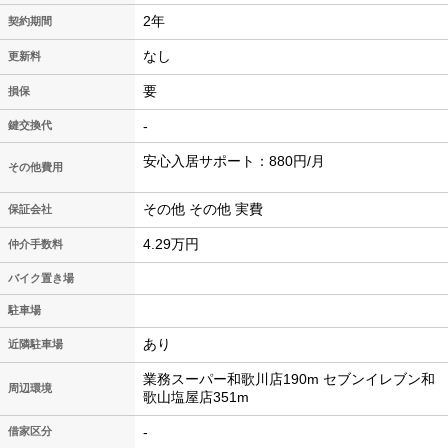
2年
契約期間
なし
更新料
要
損保
-
鍵交換代
安心入居サポート：880円/月
その他費用
その他 その他 実費
保証会社
4.29万円
仲介手数料
バイク置き場
駐車場
あり
近隣駐車場
業務スーパー和歌川店190m セブンイレブン和
周辺環境
歌山塩屋店351m
-
借家区分