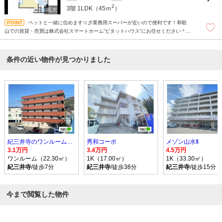
2
3階
1LDK（45ｍ
）
ペットと一緒に住めます☆彡業務用スーパーが近いので便利です！和歌
山での賃貸・売買は株式会社スマートホーム”ピタットハウス”にお任せください＾＾
現地待ち合わせもＯＫです！！！まずはどんなことでもお気軽にお問合せください
(^^)/☆
条件の近い物件が見つかりました
紀三井寺のワンルーム賃貸マンション
秀和コーポ
メゾン山水Ⅱ
3.1万円
3.4万円
4.5万円
ワンルーム（22.30㎡）
1K（17.00㎡）
1K（33.30㎡）
紀三井寺
/徒歩7分
紀三井寺
/徒歩38分
紀三井寺
/徒歩15分
今まで閲覧した物件