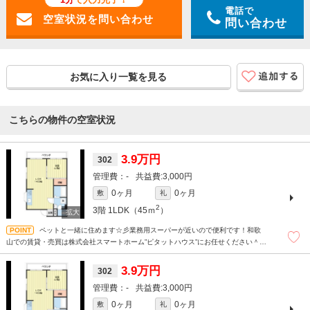
電話で
問い合わせ
お気に入り一覧を見る
こちらの物件の空室状況
3.9万円
302
-
3,000円
0ヶ月
0ヶ月
敷
礼
2
3階
1LDK（45ｍ
）
ペットと一緒に住めます☆彡業務用スーパーが近いので便利です！和歌
山での賃貸・売買は株式会社スマートホーム”ピタットハウス”にお任せください＾＾
現地待ち合わせもＯＫです！！！まずはどんなことでもお気軽にお問合せください
(^^)/☆
3.9万円
302
-
3,000円
0ヶ月
0ヶ月
敷
礼