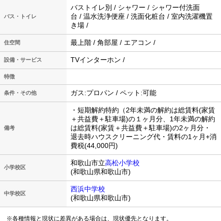
バストイレ別 / シャワー / シャワー付洗面
台 / 温水洗浄便座 / 洗面化粧台 / 室内洗濯機置
バス・トイレ
き場 /
最上階 / 角部屋 / エアコン /
住空間
TVインターホン /
設備・サービス
特徴
ガス:プロパン / ペット:可能
条件・その他
・短期解約特約（2年未満の解約は総賃料(家賃
＋共益費＋駐車場)の１ヶ月分、1年未満の解約
は総賃料(家賃＋共益費＋駐車場)の2ヶ月分・
備考
退去時ハウスクリーニング代・賃料の1ヶ月+消
費税(44,000円)
和歌山市立
高松小学校
小学校区
(和歌山県和歌山市)
西浜中学校
中学校区
(和歌山県和歌山市)
※各種情報と現状に差異がある場合は、現状優先となります。