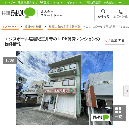
エジスポール塩屋 紀三井寺の1LDK賃貸マンション！｜ピタットハウス和歌山駅前店 株式会社スマートホーム
物件検索
お店へ連絡
TOPページ
賃貸物件検索
和歌山市の賃貸情報一覧
エジスポール塩屋 紀三井寺の1L
エジスポール塩屋
紀三井寺の1LDK賃貸マンションの
物件情報
1 / 26
一覧