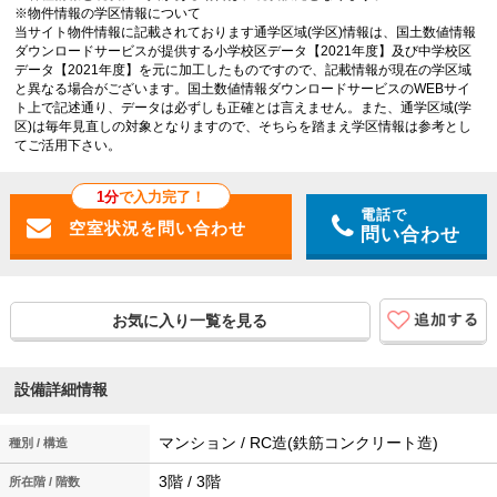
※物件情報の学区情報について
当サイト物件情報に記載されております通学区域(学区)情報は、国土数値情報
ダウンロードサービスが提供する小学校区データ【2021年度】及び中学校区
データ【2021年度】を元に加工したものですので、記載情報が現在の学区域
と異なる場合がございます。国土数値情報ダウンロードサービスのWEBサイ
ト上で記述通り、データは必ずしも正確とは言えません。また、通学区域(学
区)は毎年見直しの対象となりますので、そちらを踏まえ学区情報は参考とし
てご活用下さい。
1分
で入力完了！
電話で
問い合わせ
お気に入り一覧を見る
設備詳細情報
マンション / RC造(鉄筋コンクリート造)
種別 / 構造
3階 / 3階
所在階 / 階数