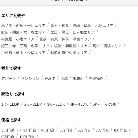
エリア別物件
木ノ本・西庄・松江エリア
栄谷・楠見・野崎・福島・北島エリア
紀伊・園部・六十谷エリア
太田・黒田・四ヶ郷エリア
布施屋・小倉エリア
宮前・有家・神前・津秦エリア
紀三井寺・三葛・名草エリア
塩屋・和歌浦エリア
高松・西浜エリア
小松原・砂山・今福エリア
和歌山市中心部エリア
種別で探す
アパート
マンション
戸建て
店舗
事務所
売買物件
間取りで探す
1R～1LDK
2K～2LDK
3K～3LDK
4K～4LDK
5K～・その他
価格で探す
3万円以下
3万円台
4万円台
5万円台
6万円台
7万円台
8万円台
9万円台
10万円台