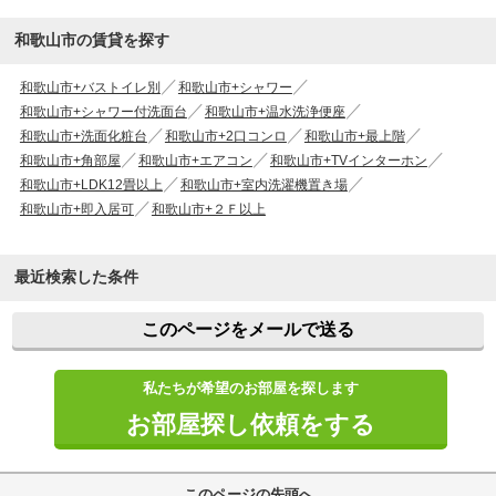
和歌山市の賃貸を探す
和歌山市+バストイレ別
和歌山市+シャワー
和歌山市+シャワー付洗面台
和歌山市+温水洗浄便座
和歌山市+洗面化粧台
和歌山市+2口コンロ
和歌山市+最上階
和歌山市+角部屋
和歌山市+エアコン
和歌山市+TVインターホン
和歌山市+LDK12畳以上
和歌山市+室内洗濯機置き場
和歌山市+即入居可
和歌山市+２Ｆ以上
最近検索した条件
このページをメールで送る
私たちが希望のお部屋を探します
お部屋探し依頼をする
このページの先頭へ