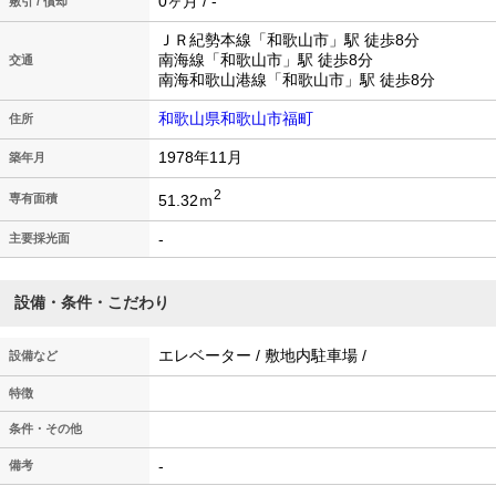
0ヶ月 / -
敷引 / 償却
ＪＲ紀勢本線「和歌山市」駅 徒歩8分
南海線「和歌山市」駅 徒歩8分
交通
南海和歌山港線「和歌山市」駅 徒歩8分
和歌山県和歌山市福町
住所
1978年11月
築年月
2
51.32ｍ
専有面積
-
主要採光面
設備・条件・こだわり
エレベーター / 敷地内駐車場 /
設備など
特徴
条件・その他
-
備考