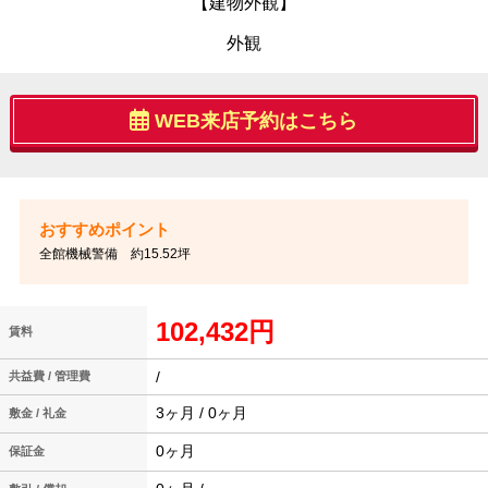
【建物外観】
外観
WEB来店予約はこちら
全館機械警備 約15.52坪
102,432円
賃料
/
共益費 / 管理費
3ヶ月 / 0ヶ月
敷金 / 礼金
0ヶ月
保証金