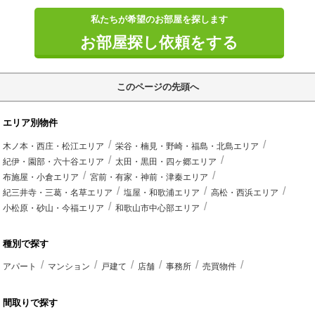
私たちが希望のお部屋を探します
お部屋探し依頼をする
このページの先頭へ
エリア別物件
木ノ本・西庄・松江エリア
栄谷・楠見・野崎・福島・北島エリア
紀伊・園部・六十谷エリア
太田・黒田・四ヶ郷エリア
布施屋・小倉エリア
宮前・有家・神前・津秦エリア
紀三井寺・三葛・名草エリア
塩屋・和歌浦エリア
高松・西浜エリア
小松原・砂山・今福エリア
和歌山市中心部エリア
種別で探す
アパート
マンション
戸建て
店舗
事務所
売買物件
間取りで探す