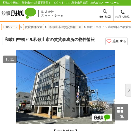
和歌山中橋ビル 和歌山市の賃貸事務所！｜ピタットハウス和歌山駅前店 株式会社スマートホーム
物件検索
お店へ連絡
TOPページ
賃貸物件検索
和歌山市の賃貸情報一覧
和歌山中橋ビル 和歌山市の賃貸
和歌山中橋ビル
和歌山市の賃貸事務所の物件情報
1 / 11
一覧