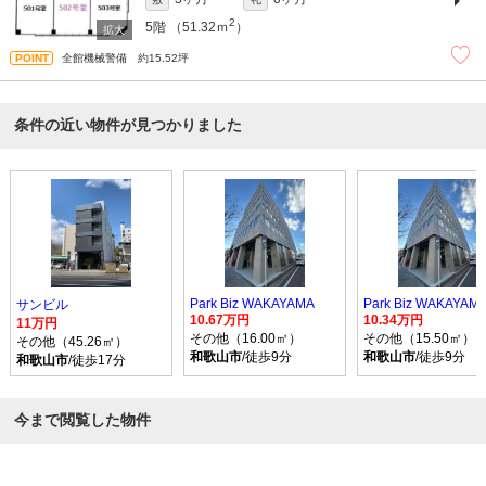
2
5階
（51.32ｍ
）
全館機械警備 約15.52坪
条件の近い物件が見つかりました
Park Biz WAKAYAMA
Park Biz WAKAYAM
サンビル
10.67万円
10.34万円
11万円
その他（16.00㎡）
その他（15.50㎡）
その他（45.26㎡）
和歌山市
/徒歩9分
和歌山市
/徒歩9分
和歌山市
/徒歩17分
今まで閲覧した物件