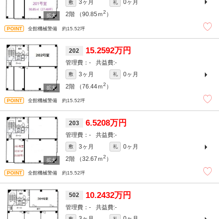
3ヶ月
0ヶ月
敷
礼
2
2階
（90.85ｍ
）
全館機械警備 約15.52坪
15.2592万円
202
-
-
3ヶ月
0ヶ月
敷
礼
2
2階
（76.44ｍ
）
全館機械警備 約15.52坪
6.5208万円
203
-
-
3ヶ月
0ヶ月
敷
礼
2
2階
（32.67ｍ
）
全館機械警備 約15.52坪
10.2432万円
502
-
-
3ヶ月
0ヶ月
敷
礼