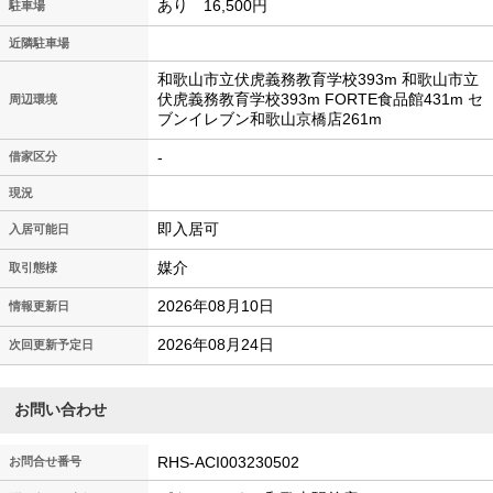
あり 16,500円
駐車場
近隣駐車場
和歌山市立伏虎義務教育学校393m 和歌山市立
伏虎義務教育学校393m FORTE食品館431m セ
周辺環境
ブンイレブン和歌山京橋店261m
-
借家区分
現況
即入居可
入居可能日
媒介
取引態様
2026年08月10日
情報更新日
2026年08月24日
次回更新予定日
お問い合わせ
RHS-ACI003230502
お問合せ番号