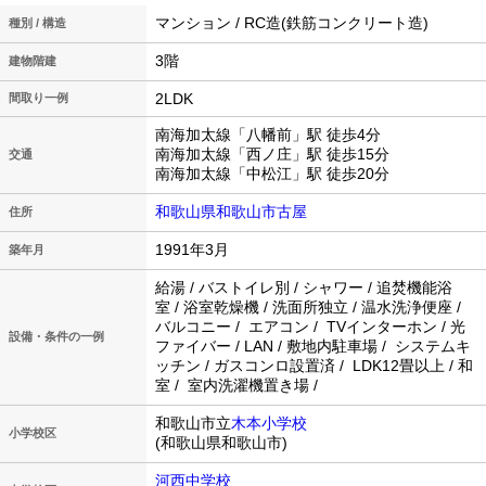
マンション / RC造(鉄筋コンクリート造)
種別 / 構造
3階
建物階建
2LDK
間取り一例
南海加太線「八幡前」駅 徒歩4分
南海加太線「西ノ庄」駅 徒歩15分
交通
南海加太線「中松江」駅 徒歩20分
和歌山県和歌山市古屋
住所
1991年3月
築年月
給湯 / バストイレ別 / シャワー / 追焚機能浴
室 / 浴室乾燥機 / 洗面所独立 / 温水洗浄便座 /
バルコニー / エアコン / TVインターホン / 光
設備・条件の一例
ファイバー / LAN / 敷地内駐車場 / システムキ
ッチン / ガスコンロ設置済 / LDK12畳以上 / 和
室 / 室内洗濯機置き場 /
和歌山市立
木本小学校
小学校区
(和歌山県和歌山市)
河西中学校