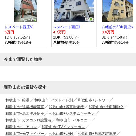
レスペート西庄Ⅴ
レスペート西庄Ⅱ
5万円
4.7万円
3.4万円
1DK（37.52㎡）
2DK（53.00㎡）
3DK（44.50㎡）
八幡前
/徒歩18分
八幡前
/徒歩10分
八幡前
/徒歩14分
今まで閲覧した物件
和歌山市の賃貸を探す
和歌山市+給湯
和歌山市+バストイレ別
和歌山市+シャワー
和歌山市+追焚機能浴室
和歌山市+浴室乾燥機
和歌山市+洗面所独立
和歌山市+温水洗浄便座
和歌山市+システムキッチン
和歌山市+ガスコンロ設置済
和歌山市+バルコニー
和歌山市+エアコン
和歌山市+TVインターホン
和歌山市+光ファイバー
和歌山市+LAN
和歌山市+敷地内駐車場