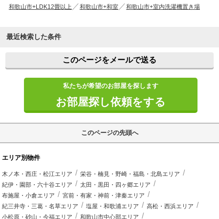
和歌山市+LDK12畳以上
和歌山市+和室
和歌山市+室内洗濯機置き場
最近検索した条件
このページをメールで送る
私たちが希望のお部屋を探します
お部屋探し依頼をする
このページの先頭へ
エリア別物件
木ノ本・西庄・松江エリア
栄谷・楠見・野崎・福島・北島エリア
紀伊・園部・六十谷エリア
太田・黒田・四ヶ郷エリア
布施屋・小倉エリア
宮前・有家・神前・津秦エリア
紀三井寺・三葛・名草エリア
塩屋・和歌浦エリア
高松・西浜エリア
小松原・砂山・今福エリア
和歌山市中心部エリア