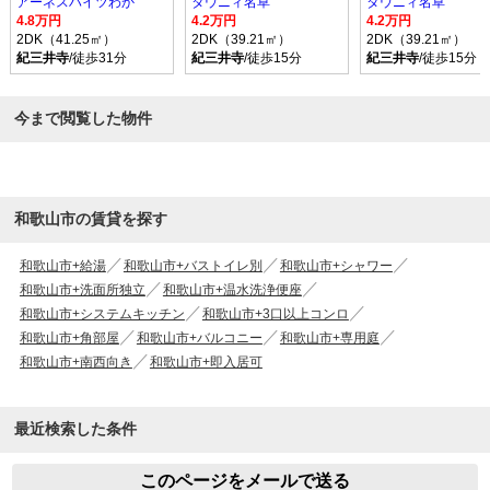
アーネスハイツわか
タウニィ名草
タウニィ名草
4.8万円
4.2万円
4.2万円
2DK（41.25㎡）
2DK（39.21㎡）
2DK（39.21㎡）
紀三井寺
/徒歩31分
紀三井寺
/徒歩15分
紀三井寺
/徒歩15分
今まで閲覧した物件
和歌山市の賃貸を探す
和歌山市+給湯
和歌山市+バストイレ別
和歌山市+シャワー
和歌山市+洗面所独立
和歌山市+温水洗浄便座
和歌山市+システムキッチン
和歌山市+3口以上コンロ
和歌山市+角部屋
和歌山市+バルコニー
和歌山市+専用庭
和歌山市+南西向き
和歌山市+即入居可
最近検索した条件
このページをメールで送る