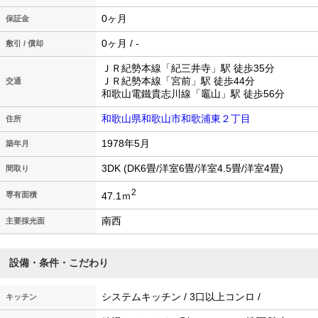
0ヶ月
保証金
0ヶ月 / -
敷引 / 償却
ＪＲ紀勢本線「紀三井寺」駅 徒歩35分
ＪＲ紀勢本線「宮前」駅 徒歩44分
交通
和歌山電鐵貴志川線「竈山」駅 徒歩56分
和歌山県和歌山市和歌浦東２丁目
住所
1978年5月
築年月
3DK (DK6畳/洋室6畳/洋室4.5畳/洋室4畳)
間取り
2
47.1ｍ
専有面積
南西
主要採光面
設備・条件・こだわり
システムキッチン / 3口以上コンロ /
キッチン