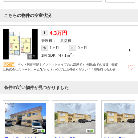
こちらの物件の空室状況
4.3万円
1
-
-
1ヶ月
0ヶ月
敷
礼
2
1階
3DK（47.1ｍ
）
ペット飼育可能！メゾネットタイプのお部屋です♪和歌山での賃貸・売買
は株式会社スマートホーム”ピタットハウス”にお任せください＾＾現地待ち合わせも
ＯＫです！まずはどんなことでもお気軽にお問合せください(^^)/☆
条件の近い物件が見つかりました