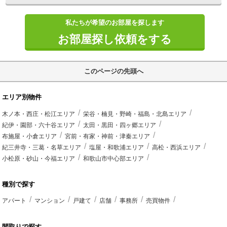
私たちが希望のお部屋を探します
お部屋探し依頼をする
このページの先頭へ
エリア別物件
木ノ本・西庄・松江エリア
栄谷・楠見・野崎・福島・北島エリア
紀伊・園部・六十谷エリア
太田・黒田・四ヶ郷エリア
布施屋・小倉エリア
宮前・有家・神前・津秦エリア
紀三井寺・三葛・名草エリア
塩屋・和歌浦エリア
高松・西浜エリア
小松原・砂山・今福エリア
和歌山市中心部エリア
種別で探す
アパート
マンション
戸建て
店舗
事務所
売買物件
間取りで探す