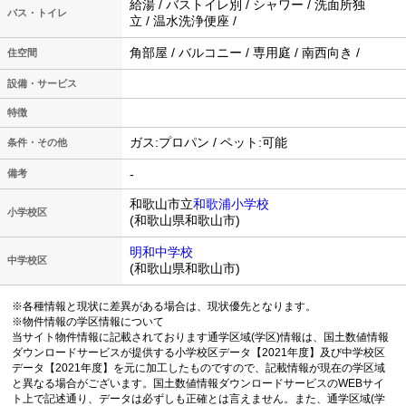
給湯 / バストイレ別 / シャワー / 洗面所独
バス・トイレ
立 / 温水洗浄便座 /
角部屋 / バルコニー / 専用庭 / 南西向き /
住空間
設備・サービス
特徴
ガス:プロパン / ペット:可能
条件・その他
-
備考
和歌山市立
和歌浦小学校
小学校区
(和歌山県和歌山市)
明和中学校
中学校区
(和歌山県和歌山市)
※各種情報と現状に差異がある場合は、現状優先となります。
※物件情報の学区情報について
当サイト物件情報に記載されております通学区域(学区)情報は、国土数値情報
ダウンロードサービスが提供する小学校区データ【2021年度】及び中学校区
データ【2021年度】を元に加工したものですので、記載情報が現在の学区域
と異なる場合がございます。国土数値情報ダウンロードサービスのWEBサイ
ト上で記述通り、データは必ずしも正確とは言えません。また、通学区域(学