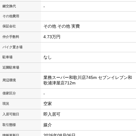
-
鍵交換代
その他費用
その他 その他 実費
保証会社
4.73万円
仲介手数料
バイク置き場
なし
駐車場
近隣駐車場
業務スーパー和歌川店745m セブンイレブン和
周辺環境
歌浦津屋店712m
-
借家区分
空家
現況
即入居可
入居可能日
媒介
取引態様
2026年08月06日
情報更新日