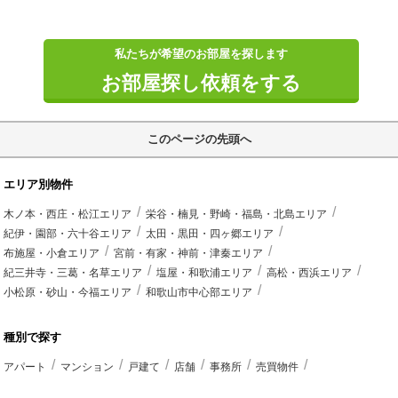
私たちが希望のお部屋を探します
お部屋探し依頼をする
このページの先頭へ
エリア別物件
木ノ本・西庄・松江エリア
栄谷・楠見・野崎・福島・北島エリア
紀伊・園部・六十谷エリア
太田・黒田・四ヶ郷エリア
布施屋・小倉エリア
宮前・有家・神前・津秦エリア
紀三井寺・三葛・名草エリア
塩屋・和歌浦エリア
高松・西浜エリア
小松原・砂山・今福エリア
和歌山市中心部エリア
種別で探す
アパート
マンション
戸建て
店舗
事務所
売買物件