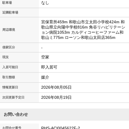
なし
駐車場
近隣駐車場
宮保育所459m 和歌山市立太田小学校424m 和
歌山県立向陽中学校816m 角谷リハビリテーシ
周辺環境
ョン病院1053m カルディコーヒーファーム和
歌山ミ775m ローソン和歌山太田店365m
-
借家区分
空家
現況
即入居可
入居可能日
媒介
取引態様
2026年08月05日
情報更新日
2026年08月19日
次回更新予定日
お問い合わせ
RHS-ACI0045622F-2
お問合せ番号