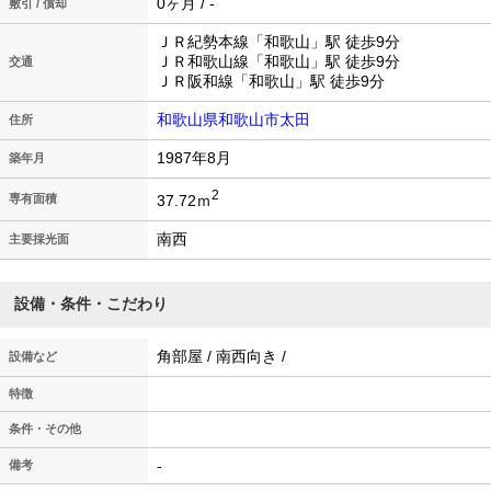
0ヶ月 / -
敷引 / 償却
ＪＲ紀勢本線「和歌山」駅 徒歩9分
ＪＲ和歌山線「和歌山」駅 徒歩9分
交通
ＪＲ阪和線「和歌山」駅 徒歩9分
和歌山県和歌山市太田
住所
1987年8月
築年月
2
37.72ｍ
専有面積
南西
主要採光面
設備・条件・こだわり
角部屋 / 南西向き /
設備など
特徴
条件・その他
-
備考