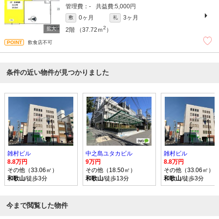
-
5,000円
0ヶ月
3ヶ月
敷
礼
2
2階
（37.72ｍ
）
飲食店不可
条件の近い物件が見つかりました
雑村ビル
中之島ユタカビル
雑村ビル
8.8万円
9万円
8.8万円
その他（33.06㎡）
その他（18.50㎡）
その他（33.06㎡）
和歌山
/徒歩3分
和歌山
/徒歩13分
和歌山
/徒歩3分
今まで閲覧した物件