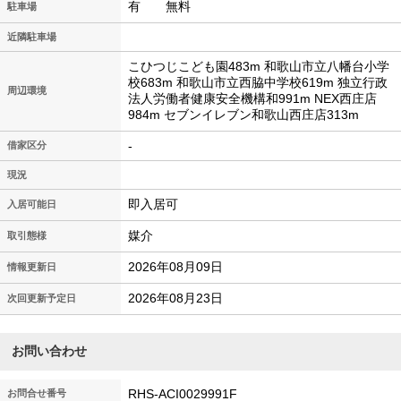
有 無料
駐車場
近隣駐車場
こひつじこども園483m 和歌山市立八幡台小学
校683m 和歌山市立西脇中学校619m 独立行政
周辺環境
法人労働者健康安全機構和991m NEX西庄店
984m セブンイレブン和歌山西庄店313m
-
借家区分
現況
即入居可
入居可能日
媒介
取引態様
2026年08月09日
情報更新日
2026年08月23日
次回更新予定日
お問い合わせ
RHS-ACI0029991F
お問合せ番号