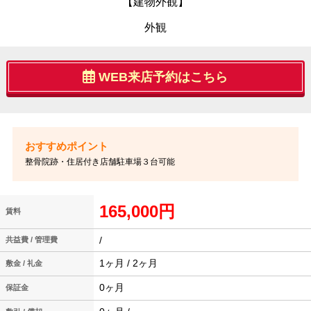
【建物外観】
外観
WEB来店予約はこちら
整骨院跡・住居付き店舗駐車場３台可能
165,000円
賃料
/
共益費 / 管理費
1ヶ月 / 2ヶ月
敷金 / 礼金
0ヶ月
保証金