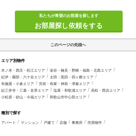
私たちが希望のお部屋を探します
お部屋探し依頼をする
このページの先頭へ
エリア別物件
木ノ本・西庄・松江エリア
栄谷・楠見・野崎・福島・北島エリア
紀伊・園部・六十谷エリア
太田・黒田・四ヶ郷エリア
布施屋・小倉エリア
宮前・有家・神前・津秦エリア
紀三井寺・三葛・名草エリア
塩屋・和歌浦エリア
高松・西浜エリア
小松原・砂山・今福エリア
和歌山市中心部エリア
種別で探す
アパート
マンション
戸建て
店舗
事務所
売買物件