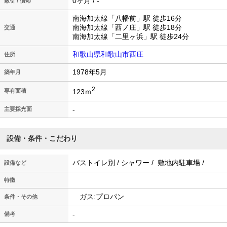
0ヶ月 / -
敷引 / 償却
南海加太線「八幡前」駅 徒歩16分
南海加太線「西ノ庄」駅 徒歩18分
交通
南海加太線「二里ヶ浜」駅 徒歩24分
和歌山県和歌山市西庄
住所
1978年5月
築年月
2
123ｍ
専有面積
-
主要採光面
設備・条件・こだわり
バストイレ別 / シャワー / 敷地内駐車場 /
設備など
特徴
ガス:プロパン
条件・その他
-
備考