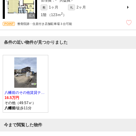
-
-
1ヶ月
2ヶ月
敷
礼
2
1階
（123ｍ
）
整骨院跡・住居付き店舗駐車場３台可能
条件の近い物件が見つかりました
八幡前のその他賃貸テナント
16.5万円
その他（49.57㎡）
八幡前
/徒歩11分
今まで閲覧した物件