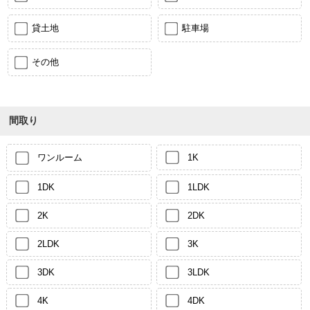
貸土地
駐車場
その他
間取り
ワンルーム
1K
1DK
1LDK
2K
2DK
2LDK
3K
3DK
3LDK
4K
4DK