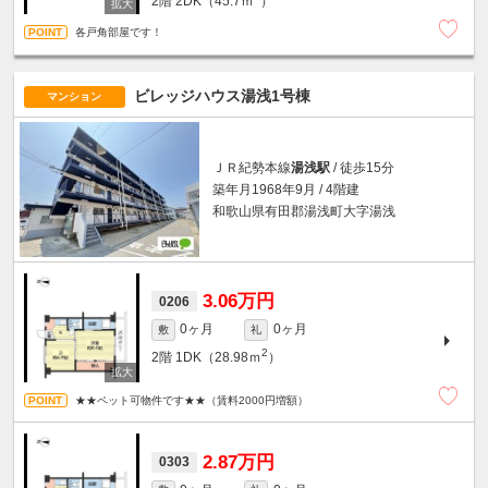
2階
2DK（45.7ｍ
）
各戸角部屋です！
ビレッジハウス湯浅1号棟
マンション
ＪＲ紀勢本線
湯浅駅
/ 徒歩15分
築年月1968年9月 / 4階建
和歌山県有田郡湯浅町大字湯浅
3.06万円
0206
0ヶ月
0ヶ月
敷
礼
2
2階
1DK（28.98ｍ
）
★★ペット可物件です★★（賃料2000円増額）
2.87万円
0303