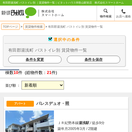
有田郡湯浅町 バストイレ別 ｜賃貸物件一覧｜ピタットハウス和歌山駅前店 株式会社スマートホーム
物件検索
お店へ連絡
TOPページ
賃貸物件検索
有田郡湯浅町 バストイレ別 賃貸物件一覧
選択中の条件
有田郡湯浅町 バストイレ別 賃貸物件一覧
条件を変更
条件を保存
棟数
10
件 (総物件数：
21
件)
並び順 ：
パレスデュオ・照
アパート
ＪＲ紀勢本線
湯浅駅
/ 徒歩9分
築年月2005年3月 / 2階建