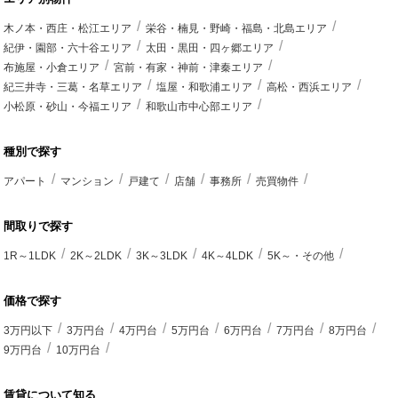
木ノ本・西庄・松江エリア
栄谷・楠見・野崎・福島・北島エリア
紀伊・園部・六十谷エリア
太田・黒田・四ヶ郷エリア
布施屋・小倉エリア
宮前・有家・神前・津秦エリア
紀三井寺・三葛・名草エリア
塩屋・和歌浦エリア
高松・西浜エリア
小松原・砂山・今福エリア
和歌山市中心部エリア
種別で探す
アパート
マンション
戸建て
店舗
事務所
売買物件
間取りで探す
1R～1LDK
2K～2LDK
3K～3LDK
4K～4LDK
5K～・その他
価格で探す
3万円以下
3万円台
4万円台
5万円台
6万円台
7万円台
8万円台
9万円台
10万円台
賃貸について知る