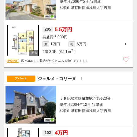
築年月2006年5月 / 2階建
和歌山県有田郡湯浅町大字吉川
5.5万円
205
5,000円
1万円
6万円
敷
礼
2
2階
3DK（65.1ｍ
）
広々3DK！！収納がたくさんある物件です！！！
ジェルメ・コリーヌ Ⅱ
アパート
ＪＲ紀勢本線
藤並駅
/ 徒歩23分
築年月2004年12月 / 2階建
和歌山県有田郡湯浅町大字吉川
4万円
102