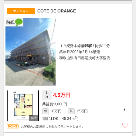
COTE DE ORANGE
マンション
ＪＲ紀勢本線
湯浅駅
/ 徒歩11分
築年月2003年2月 / 4階建
和歌山県有田郡湯浅町大字湯浅
1-
4.5万円
B
3,000円
10万円
15万円
敷
礼
2
1階
1LDK（45.34ｍ
）
お客様のお部屋探しを全力でサポートします。