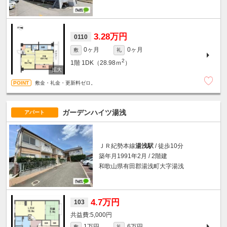
3.28万円
0110
0ヶ月
0ヶ月
敷
礼
2
1階
1DK（28.98ｍ
）
敷金・礼金・更新料ゼロ。
ガーデンハイツ湯浅
アパート
ＪＲ紀勢本線
湯浅駅
/ 徒歩10分
築年月1991年2月 / 2階建
和歌山県有田郡湯浅町大字湯浅
4.7万円
103
5,000円
1万円
6万円
敷
礼