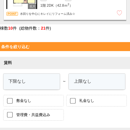
2
1階
2DK（42.8ｍ
）
水回りを中心にキレイにリフォーム済み☆
棟数
10
件 (総物件数：
21
件)
条件を絞り込む
賃料
～
敷金なし
礼金なし
管理費・共益費込み