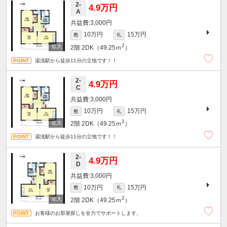
2-
4.9万円
A
3,000円
10万円
15万円
敷
礼
2
2階
2DK（49.25ｍ
）
湯浅駅から徒歩11分の立地です！！
2-
4.9万円
C
3,000円
10万円
15万円
敷
礼
2
2階
2DK（49.25ｍ
）
湯浅駅から徒歩11分の立地です！！
2-
4.9万円
D
3,000円
10万円
15万円
敷
礼
2
2階
2DK（49.25ｍ
）
お客様のお部屋探しを全力でサポートします。