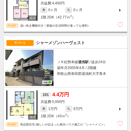
4,400円
0ヶ月
0ヶ月
敷
礼
2
1階
2DK（42.77ｍ
）
追い炊き機能付き！家族の生活時間が違っても便利♪
シャーメゾンハーヴェスト
アパート
ＪＲ紀勢本線
湯浅駅
/ 徒歩24分
築年月2005年4月 / 2階建
和歌山県有田郡湯浅町大字青木
4.4万円
101
5,000円
1万円
6万円
敷
礼
2
1階
2DK（43ｍ
）
高品質住宅♪嬉しいが詰まった積水ハウス施工の『シャーメゾン』