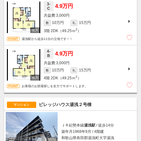
3-
4.9万円
C
3,000円
10万円
15万円
敷
礼
2
3階
2DK（49.25ｍ
）
湯浅駅から徒歩11分の立地です！！
4-
4.9万円
B
3,000円
10万円
15万円
敷
礼
2
4階
2DK（49.25ｍ
）
お客様のお部屋探しを全力でサポートします。
ビレッジハウス湯浅２号棟
マンション
ＪＲ紀勢本線
湯浅駅
/ 徒歩14分
築年月1968年9月 / 4階建
和歌山県有田郡湯浅町大字湯浅